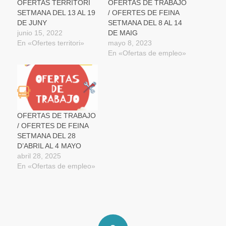
una
OFERTAS TERRITORI
OFERTAS DE TRABAJO
ventana
SETMANA DEL 13 AL 19
/ OFERTES DE FEINA
nueva)
DE JUNY
SETMANA DEL 8 AL 14
junio 15, 2022
DE MAIG
En «Ofertes territori»
mayo 8, 2023
En «Ofertas de empleo»
OFERTAS DE TRABAJO
/ OFERTES DE FEINA
SETMANA DEL 28
D’ABRIL AL 4 MAYO
abril 28, 2025
En «Ofertas de empleo»