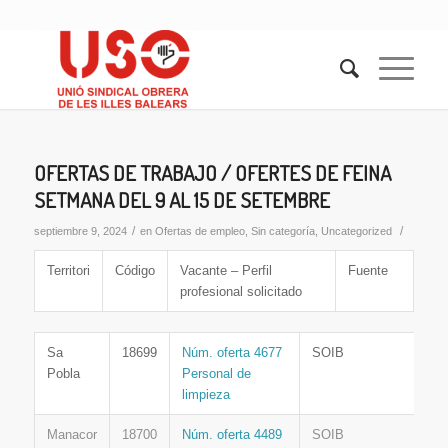
OFERTAS DE TRABAJO / OFERTES DE FEINA
SETMANA DEL 9 AL 15 DE SETEMBRE
/
/
septiembre 9, 2024
en
Ofertas de empleo
,
Sin categoría
,
Uncategorized
Territori
Código
Vacante – Perfil
Fuente
profesional solicitado
Sa
18699
Núm. oferta 4677
SOIB
Pobla
Personal de
limpieza
Manacor
18700
Núm. oferta 4489
SOIB