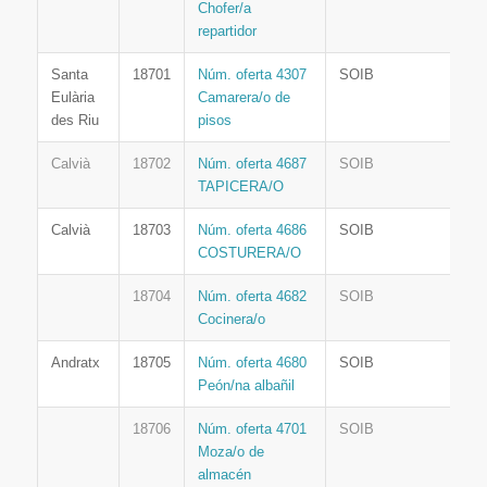
Chofer/a
repartidor
Santa
18701
Núm. oferta 4307
SOIB
Eulària
Camarera/o de
des Riu
pisos
Calvià
18702
Núm. oferta 4687
SOIB
TAPICERA/O
Calvià
18703
Núm. oferta 4686
SOIB
COSTURERA/O
18704
Núm. oferta 4682
SOIB
Cocinera/o
Andratx
18705
Núm. oferta 4680
SOIB
Peón/na albañil
18706
Núm. oferta 4701
SOIB
Moza/o de
almacén