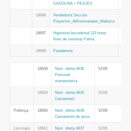
GASOLINA + PEAJES
18696
Vendedor/a Sección
INF
Proyectos_40h/semanales_Mallorca
18697
Higienista bucodental (20 horas
INF
fines de semana) Palma
18698
Panadero/a
INF
18658
Núm. oferta 4636
SOIB
Personal
mampostería
18659
Núm. oferta 4635
SOIB
Camarera/o
Pollença
18660
Núm. oferta 4638
SOIB
Camarero/a de pisos
Llucmajor
18661
Núm. oferta 4637
SOIB