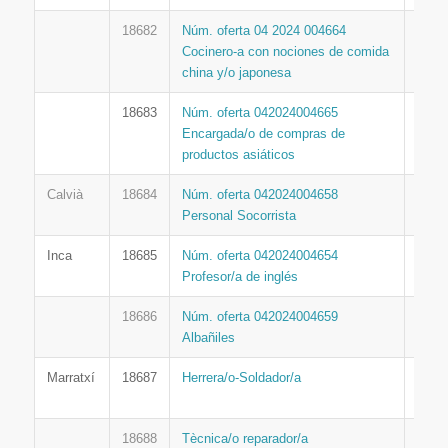
18682
Núm. oferta 04 2024 004664
SOI
Cocinero-a con nociones de comida
china y/o japonesa
18683
Núm. oferta 042024004665
SOI
Encargada/o de compras de
productos asiáticos
Calvià
18684
Núm. oferta 042024004658
SOI
Personal Socorrista
Inca
18685
Núm. oferta 042024004654
SOI
Profesor/a de inglés
18686
Núm. oferta 042024004659
SOI
Albañiles
Marratxí
18687
Herrera/o-Soldador/a
PAL
ACTI
18688
Tècnica/o reparador/a
PAL