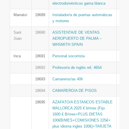
electrodomésticos gama blanca
ACTI
Marratxí
18689
Instalador/a de puertas automáticas
PAL
y motores
ACTI
Sant
18690
ASISTENTA/E DE VENTAS
MAR
Joan
AEROPUERTO DE PALMA –
ACTI
WHSMITH SPAIN
Inca
18691
Personal socorrista
EMP
18692
Profesor/a de inglés ref, 4654
EMP
18693
Camareros/as 40h
INF
18694
CAMARERO/A DE PISOS
INF
18695
AZAFATO/A ESTANCOS ESTABLE
INF
MALLORCA 2025 € b/mes (Fijo
1600 € B/mes+PLUS DIETAS
100€B/MES+COMISIONES 225€+
plus idioma ingles 100€)+TARJETA