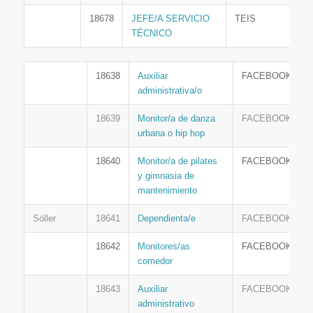
18678
JEFE/A SERVICIO
TEIS
TÉCNICO
18638
Auxiliar
FACEBOOK
administrativa/o
18639
Monitor/a de danza
FACEBOOK
urbana o hip hop
18640
Monitor/a de pilates
FACEBOOK
y gimnasia de
mantenimiento
Sóller
18641
Dependienta/e
FACEBOOK
18642
Monitores/as
FACEBOOK
comedor
18643
Auxiliar
FACEBOOK
administrativo