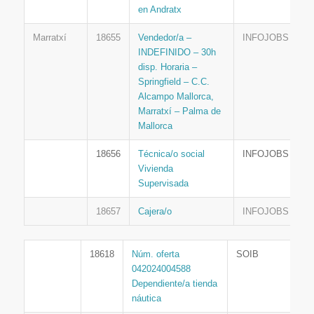
en Andratx
Marratxí
18655
Vendedor/a –
INFOJOBS
INDEFINIDO – 30h
disp. Horaria –
Springfield – C.C.
Alcampo Mallorca,
Marratxí – Palma de
Mallorca
18656
Técnica/o social
INFOJOBS
Vivienda
Supervisada
18657
Cajera/o
INFOJOBS
18618
Núm. oferta
SOIB
042024004588
Dependiente/a tienda
náutica