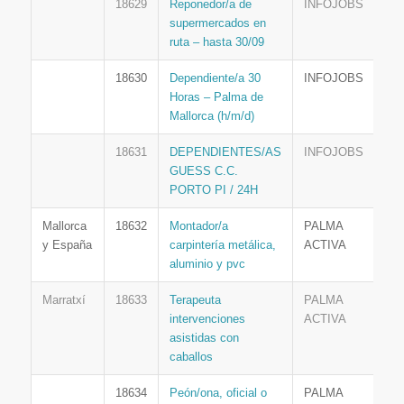
18629
Reponedor/a de
INFOJOBS
supermercados en
ruta – hasta 30/09
18630
Dependiente/a 30
INFOJOBS
Horas – Palma de
Mallorca (h/m/d)
18631
DEPENDIENTES/AS
INFOJOBS
GUESS C.C.
PORTO PI / 24H
Mallorca
18632
Montador/a
PALMA
y España
carpintería metálica,
ACTIVA
aluminio y pvc
Marratxí
18633
Terapeuta
PALMA
intervenciones
ACTIVA
asistidas con
caballos
18634
Peón/ona, oficial o
PALMA