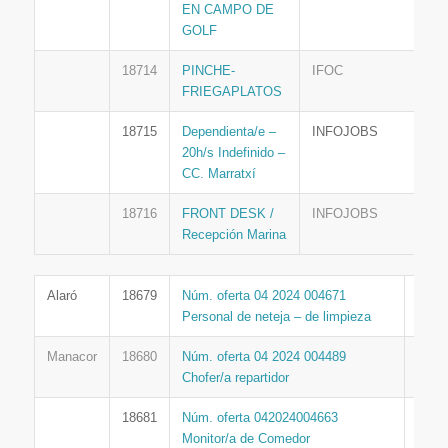
EN CAMPO DE
GOLF
18714
PINCHE-
IFOC
FRIEGAPLATOS
18715
Dependienta/e –
INFOJOBS
20h/s Indefinido –
CC. Marratxí
18716
FRONT DESK /
INFOJOBS
Recepción Marina
Alaró
18679
Núm. oferta 04 2024 004671
SOI
Personal de neteja – de limpieza
Manacor
18680
Núm. oferta 04 2024 004489
SOI
Chofer/a repartidor
18681
Núm. oferta 042024004663
SOI
Monitor/a de Comedor