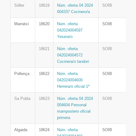
Sóller
18619
Núm. oferta 04 2024
SOIB
004337 Cocinero/a
Marratxí
18620
Núm. oferta
SOIB
042024004597
Yesera/o
18621
Núm. oferta
SOIB
042024004572
Cocinera/o tandori
Pollença
18622
Núm. oferta
SOIB
042024004600
Herrera/o oficial 1ª
Sa Pobla
18623
Núm. oferta 04 2024
SOIB
004604 Personal
mampostero oficial
primera
Algaida
18624
Núm. oferta
SOIB