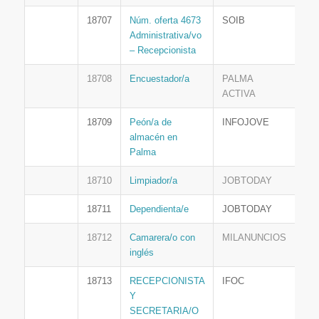
18707
Núm. oferta 4673
SOIB
Administrativa/vo
– Recepcionista
18708
Encuestador/a
PALMA
ACTIVA
18709
Peón/a de
INFOJOVE
almacén en
Palma
18710
Limpiador/a
JOBTODAY
18711
Dependienta/e
JOBTODAY
18712
Camarera/o con
MILANUNCIOS
inglés
18713
RECEPCIONISTA
IFOC
Y
SECRETARIA/O