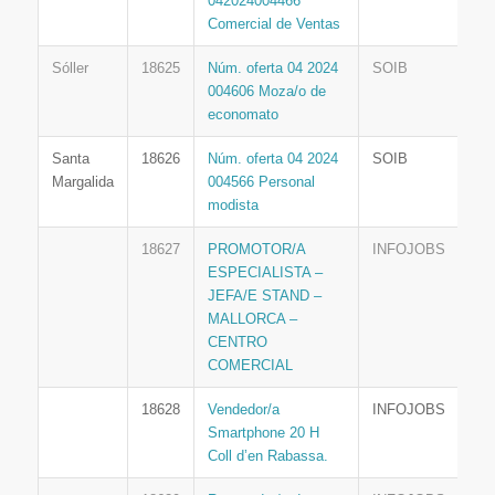
042024004466
Comercial de Ventas
Sóller
18625
Núm. oferta 04 2024
SOIB
004606 Moza/o de
economato
Santa
18626
Núm. oferta 04 2024
SOIB
Margalida
004566 Personal
modista
18627
PROMOTOR/A
INFOJOBS
ESPECIALISTA –
JEFA/E STAND –
MALLORCA –
CENTRO
COMERCIAL
18628
Vendedor/a
INFOJOBS
Smartphone 20 H
Coll d’en Rabassa.