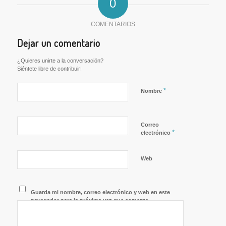
0
COMENTARIOS
Dejar un comentario
¿Quieres unirte a la conversación?
Siéntete libre de contribuir!
*
Nombre
Correo
*
electrónico
Web
Guarda mi nombre, correo electrónico y web en este
navegador para la próxima vez que comente.