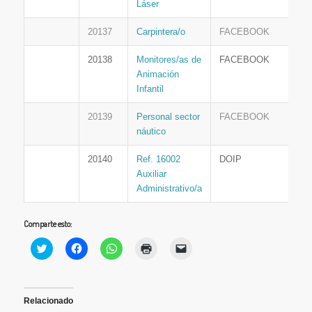
Láser
20137
Carpintera/o
FACEBOOK
20138
Monitores/as de
FACEBOOK
Animación
Infantil
20139
Personal sector
FACEBOOK
náutico
20140
Ref. 16002
DOIP
Auxiliar
Administrativo/a
Comparte esto:
Haz
Haz
Haz
Haz
Haz
clic
clic
clic
clic
clic
para
para
para
para
para
compartir
compartir
compartir
imprimir
enviar
en
en
en
(Se
un
Twitter
Facebook
WhatsApp
abre
enlace
(Se
(Se
(Se
en
por
Relacionado
abre
abre
abre
una
correo