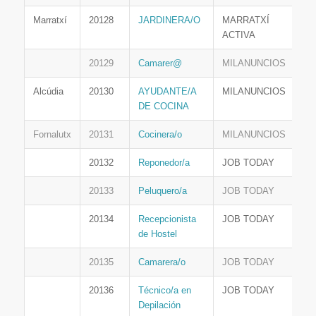
Marratxí
20128
JARDINERA/O
MARRATXÍ
ACTIVA
20129
Camarer@
MILANUNCIOS
Alcúdia
20130
AYUDANTE/A
MILANUNCIOS
DE COCINA
Fornalutx
20131
Cocinera/o
MILANUNCIOS
20132
Reponedor/a
JOB TODAY
20133
Peluquero/a
JOB TODAY
20134
Recepcionista
JOB TODAY
de Hostel
20135
Camarera/o
JOB TODAY
20136
Técnico/a en
JOB TODAY
Depilación