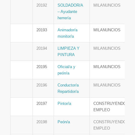
20192
SOLDADOR/A
MILANUNCIOS
– Ayudante
herrería
20193
Animador/a
MILANUNCIOS
monitor/a
20194
LIMPIEZA Y
MILANUNCIOS
PINTURA
20195
Oficial/a y
MILANUNCIOS
peón/a
20196
Conductor/a
MILANUNCIOS
Repartidor/a
20197
Pintor/a
CONSTRUYENDO
EMPLEO
20198
Peón/a
CONSTRUYENDO
EMPLEO