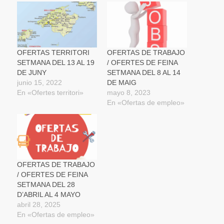
en
en
en
ventana
electrónico
una
una
una
nueva)
a
ventana
ventana
ventana
un
nueva)
nueva)
nueva)
amigo
(Se
abre
en
una
OFERTAS TERRITORI
OFERTAS DE TRABAJO
ventana
SETMANA DEL 13 AL 19
/ OFERTES DE FEINA
nueva)
DE JUNY
SETMANA DEL 8 AL 14
junio 15, 2022
DE MAIG
En «Ofertes territori»
mayo 8, 2023
En «Ofertas de empleo»
OFERTAS DE TRABAJO
/ OFERTES DE FEINA
SETMANA DEL 28
D’ABRIL AL 4 MAYO
abril 28, 2025
En «Ofertas de empleo»