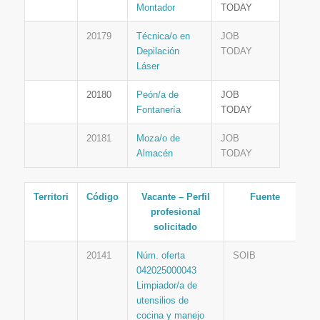
Montador
TODAY
20179
Técnica/o en
JOB
Depilación
TODAY
Láser
20180
Peón/a de
JOB
Fontanería
TODAY
20181
Moza/o de
JOB
Almacén
TODAY
Territori
Código
Vacante – Perfil
Fuente
profesional
solicitado
20141
Núm. oferta
SOIB
042025000043
Limpiador/a de
utensilios de
cocina y manejo