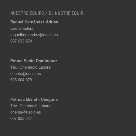
NUESTRO EQUIPO / EL NOSTRE EQUIP:
Raquel Hernández Adrián
Coordinadora
raquelhernandez@usoib.es
607 633 954
Emma Sabio Domínguez
Tèc. Orientació Laboral
orienta@usoib.es
695 664 978
Patricia Mizrahi Cengarle
Tèc. Orientació Laboral
orienta@usoib.es
607 633 847