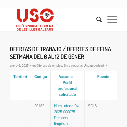
OFERTAS DE TRABAJO / OFERTES DE FEINA
SETMANA DEL 6 AL 12 DE GENER
/
/
enero 6, 2025
en
Ofertas de empleo
,
Sin categoría
,
Uncategorized
Territori
Código
Vacante –
Fuente
Perfil
profesional
solicitado
20182
Núm. oferta 04
SOIB
2025 000075
Personal
limpieza