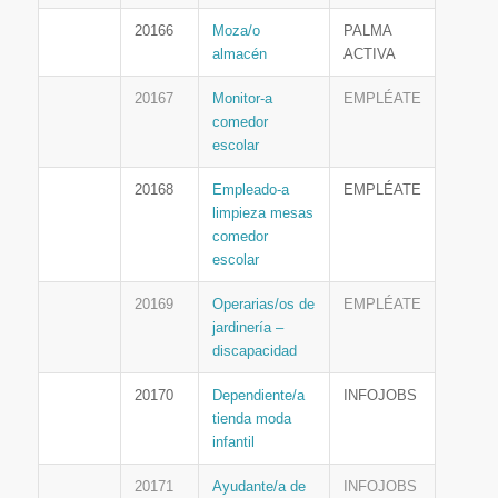
20166
Moza/o
PALMA
almacén
ACTIVA
20167
Monitor-a
EMPLÉATE
comedor
escolar
20168
Empleado-a
EMPLÉATE
limpieza mesas
comedor
escolar
20169
Operarias/os de
EMPLÉATE
jardinería –
discapacidad
20170
Dependiente/a
INFOJOBS
tienda moda
infantil
20171
Ayudante/a de
INFOJOBS