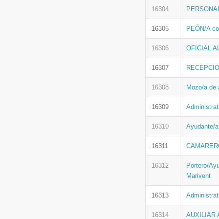
16304
PERSONAL
16305
PEÓN/A con
16306
OFICIAL A
16307
RECEPCIONI
16308
Mozo/a de 
16309
Administrat
16310
Ayudante/a
16311
CAMARERO/A
16312
Portero/Ayu
Marivent
16313
Administra
16314
AUXILIAR A