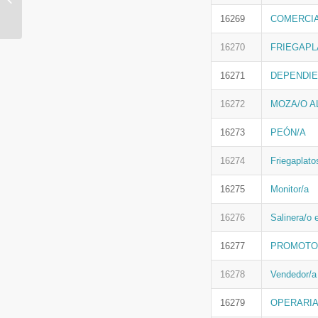
Laborales e Igualdad
16269
COMERCI
16270
FRIEGAPL
16271
DEPENDIE
16272
MOZA/O A
16273
PEÓN/A
16274
Friegaplato
16275
Monitor/a
16276
Salinera/o 
16277
PROMOTOR
16278
Vendedor/a 
16279
OPERARIA