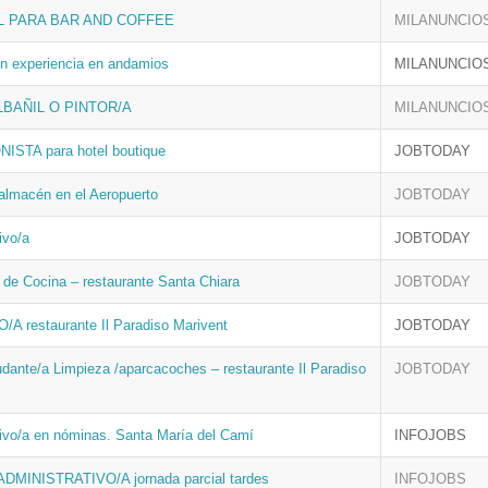
 PARA BAR AND COFFEE
MILANUNCIO
 experiencia en andamios
MILANUNCIO
LBAÑIL O PINTOR/A
MILANUNCIO
STA para hotel boutique
JOBTODAY
almacén en el Aeropuerto
JOBTODAY
ivo/a
JOBTODAY
 de Cocina – restaurante Santa Chiara
JOBTODAY
 restaurante Il Paradiso Marivent
JOBTODAY
dante/a Limpieza /aparcacoches – restaurante Il Paradiso
JOBTODAY
tivo/a en nóminas. Santa María del Camí
INFOJOBS
DMINISTRATIVO/A jornada parcial tardes
INFOJOBS