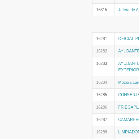
16315
Jefe/a de 
16281
OFICIAL P
16282
AYUDANTE
16283
AYUDANTE
EXTERIOR
16284
Mozo/a car
16285
CONSERJ
16286
FRIEGAPLA
16287
CAMAREROS
16288
LIMPIADO