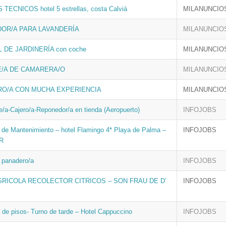
TECNICOS hotel 5 estrellas, costa Calviá
MILANUNCIO
OR/A PARA LAVANDERÍA
MILANUNCIO
DE JARDINERÍA con coche
MILANUNCIO
/A DE CAMARERA/O
MILANUNCIO
RO/A CON MUCHA EXPERIENCIA
MILANUNCIO
/a-Cajero/a-Reponedor/a en tienda (Aeropuerto)
INFOJOBS
 de Mantenimiento – hotel Flamingo 4* Playa de Palma –
INFOJOBS
R
 panadero/a
INFOJOBS
GRICOLA RECOLECTOR CITRICOS – SON FRAU DE D’
INFOJOBS
 de pisos- Turno de tarde – Hotel Cappuccino
INFOJOBS