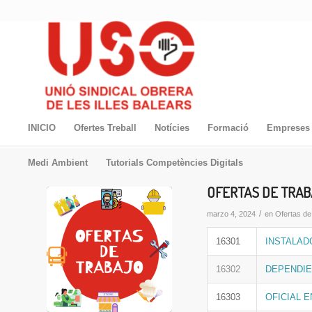
INICIO
Ofertes Treball
Notícies
Formació
Empreses 
Medi Ambient
Tutorials Competències Digitals
OFERTAS DE TRABA
/
marzo 4, 2024
en
Ofertas de
16301
INSTALAD
16302
DEPENDIEN
16303
OFICIAL 