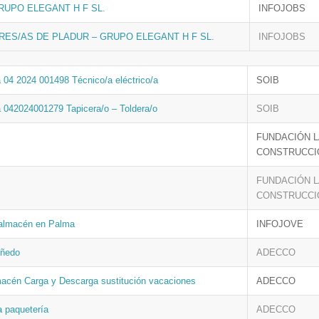
 GRUPO ELEGANT H F SL.
INFOJOBS
ES/AS DE PLADUR – GRUPO ELEGANT H F SL.
INFOJOBS
 04 2024 001498 Técnico/a eléctrico/a
SOIB
a 042024001279 Tapicera/o – Toldera/o
SOIB
FUNDACIÓN 
CONSTRUCCI
FUNDACIÓN 
CONSTRUCCI
 almacén en Palma
INFOJOVE
iñedo
ADECCO
acén Carga y Descarga sustitución vacaciones
ADECCO
a paquetería
ADECCO