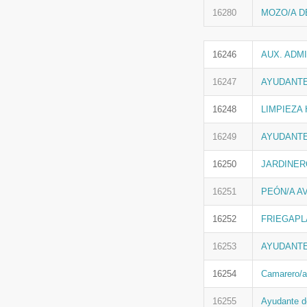
16280
MOZO/A D
16246
AUX. ADMI
16247
AYUDANTE/
16248
LIMPIEZA 
16249
AYUDANTE
16250
JARDINER
16251
PEÓN/A A
16252
FRIEGAPL
16253
AYUDANTE
16254
Camarero/a
16255
Ayudante d