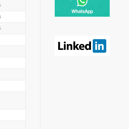
S
S
S