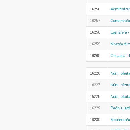
16256
Administrat
16257
Camarero/a
16258
Camarera /
16259
Mozo/a Alm
16260
Oficiales E
16226
Núm. ofert
16227
Núm. ofert
16228
Núm. ofert
16229
Peón/a jard
16230
Mecánica/o