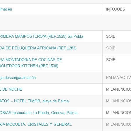
Almacén
INFOJOBS
RIMERA MAMPOSTERO/A (REF.1525) Sa Pobla
SOIB
/A DE PELUQUERIA AFRICANA (REF.1283)
SOIB
/A MONTADOR/A DE COCINAS DE
SOIB
/OUTDOOR KITCHEN (REF.1538)
ga-descarga/almacén
PALMA ACTI
E DE NOCHE
MILANUNCIO
TOS – HOTEL TIMOR, playa de Palma
MILANUNCIO
/AS restaurante La Rueda, Génova, Palma
MILANUNCIO
R/A MOQUETA, CRISTALES Y GENERAL
MILANUNCIO