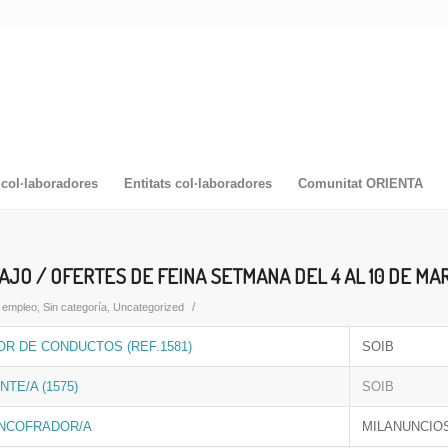
col·laboradores
Entitats col·laboradores
Comunitat ORIENTA
JO / OFERTES DE FEINA SETMANA DEL 4 AL 10 DE MA
/
 empleo
,
Sin categoría
,
Uncategorized
OR DE CONDUCTOS (REF.1581)
SOIB
TE/A (1575)
SOIB
ENCOFRADOR/A
MILANUNCIO