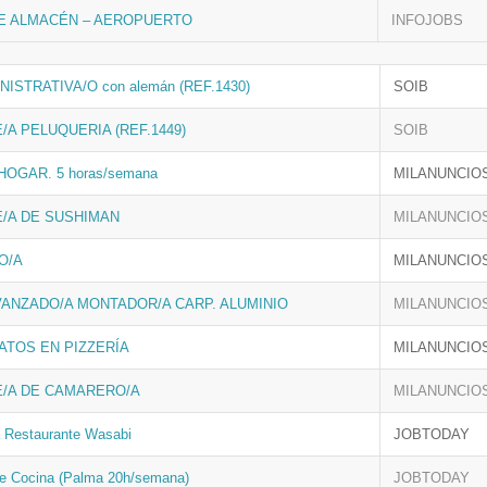
E ALMACÉN – AEROPUERTO
INFOJOBS
NISTRATIVA/O con alemán (REF.1430)
SOIB
A PELUQUERIA (REF.1449)
SOIB
HOGAR. 5 horas/semana
MILANUNCIO
/A DE SUSHIMAN
MILANUNCIO
O/A
MILANUNCIO
VANZADO/A MONTADOR/A CARP. ALUMINIO
MILANUNCIO
ATOS EN PIZZERÍA
MILANUNCIO
/A DE CAMARERO/A
MILANUNCIO
 Restaurante Wasabi
JOBTODAY
e Cocina (Palma 20h/semana)
JOBTODAY