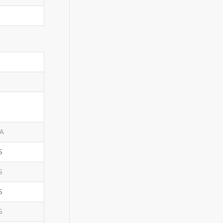
VA
S
S
S
S