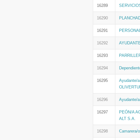
16289
SERVICIOS 
16290
PLANCHAD
16291
PERSONAL 
16292
AYUDANTE
16293
PARRILLE
16294
Dependiente
16295
Ayudante/a
OLIVERTU
16296
Ayudante/a
16297
PEÓN/A A
ALT S.A.
16298
Camarera/o