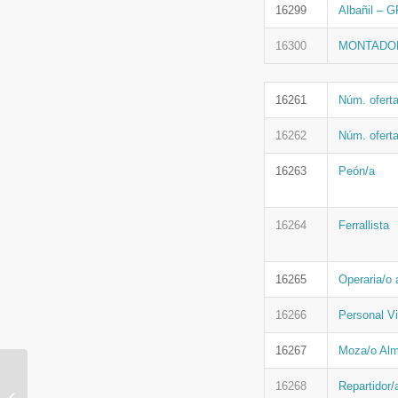
16299
Albañil –
16300
MONTADOR
16261
Núm. oferta
16262
Núm. ofert
16263
Peón/a
16264
Ferrallista
16265
Operaria/o
16266
Personal V
16267
Moza/o Alm
RESERVA TU PLAZA –
16268
Repartidor/
Derechos y Deberes