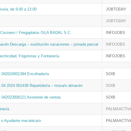
ivo/a, de 9:00 a 13:00
JOBTODAY
JOBTODAY
 Cocinero / Friegaplatos ISLA BADAL S.C.
INFOJOBS
acén Descarga – sustitución vacaciones – jornada parcial
INFOJOBS
lectricidad, Frigoristas y Fontanería
INFOJOBS
a 042024001394 Encofrador/a
SOIB
a 04 2024 001438 Repartidor/a – moza/o almacén
SOIB
a 042023006121 Asistente de ventas
SOIB
inería
PALMAACTIV
 o Ayudante mecánica/o
PALMAACTIV