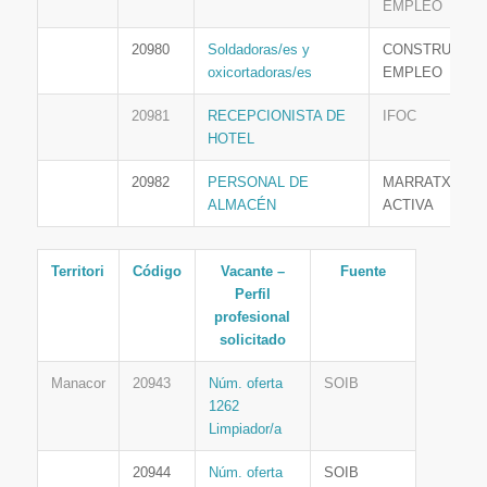
EMPLEO
20980
Soldadoras/es y
CONSTRUYEN
oxicortadoras/es
EMPLEO
20981
RECEPCIONISTA DE
IFOC
HOTEL
20982
PERSONAL DE
MARRATXÍ
ALMACÉN
ACTIVA
Territori
Código
Vacante –
Fuente
Perfil
profesional
solicitado
Manacor
20943
Núm. oferta
SOIB
1262
Limpiador/a
20944
Núm. oferta
SOIB