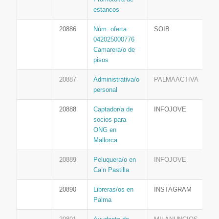
estancos
20886
Núm. oferta
SOIB
042025000776
Camarera/o de
pisos
20887
Administrativa/o
PALMAACTIVA
personal
20888
Captador/a de
INFOJOVE
socios para
ONG en
Mallorca
20889
Peluquera/o en
INFOJOVE
Ca’n Pastilla
20890
Libreras/os en
INSTAGRAM
Palma