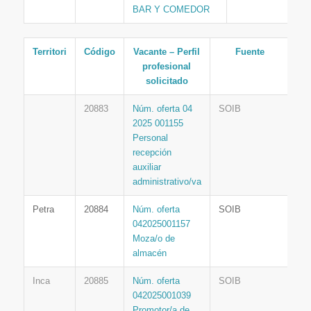
BAR Y COMEDOR
Territori
Código
Vacante – Perfil
Fuente
profesional
solicitado
20883
Núm. oferta 04
SOIB
2025 001155
Personal
recepción
auxiliar
administrativo/va
Petra
20884
Núm. oferta
SOIB
042025001157
Moza/o de
almacén
Inca
20885
Núm. oferta
SOIB
042025001039
Promotor/a de