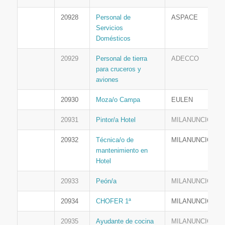
20928
Personal de
ASPACE
Servicios
Domésticos
20929
Personal de tierra
ADECCO
para cruceros y
aviones
20930
Moza/o Campa
EULEN
20931
Pintor/a Hotel
MILANUNCIOS
20932
Técnica/o de
MILANUNCIOS
mantenimiento en
Hotel
20933
Peón/a
MILANUNCIOS
20934
CHOFER 1ª
MILANUNCIOS
20935
Ayudante de cocina
MILANUNCIOS