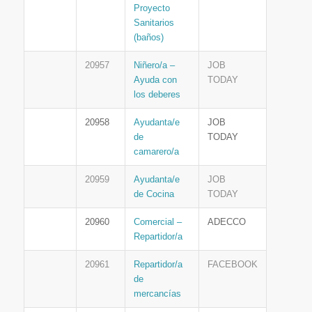
Proyecto
Sanitarios
(baños)
20957
Niñero/a –
JOB
Ayuda con
TODAY
los deberes
20958
Ayudanta/e
JOB
de
TODAY
camarero/a
20959
Ayudanta/e
JOB
de Cocina
TODAY
20960
Comercial –
ADECCO
Repartidor/a
20961
Repartidor/a
FACEBOOK
de
mercancías