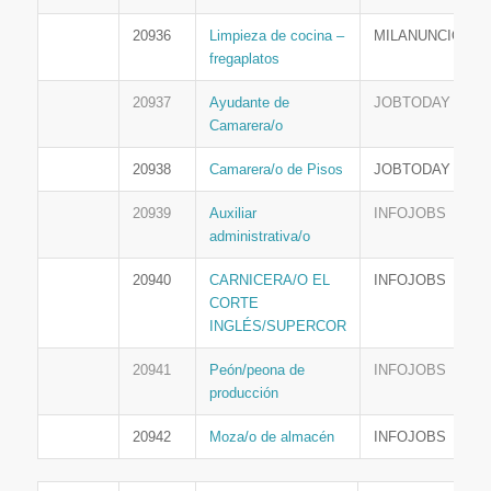
20936
Limpieza de cocina –
MILANUNCIOS
fregaplatos
20937
Ayudante de
JOBTODAY
Camarera/o
20938
Camarera/o de Pisos
JOBTODAY
20939
Auxiliar
INFOJOBS
administrativa/o
20940
CARNICERA/O EL
INFOJOBS
CORTE
INGLÉS/SUPERCOR
20941
Peón/peona de
INFOJOBS
producción
20942
Moza/o de almacén
INFOJOBS