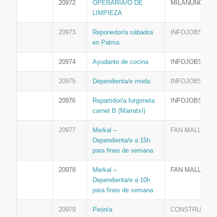
20972
OPERARIA/O DE
MILANUNCIOS
LIMPIEZA
20973
Reponedor/a sábados
INFOJOBS
en Palma
20974
Ayudante de cocina
INFOJOBS
20975
Dependienta/e moda
INFOJOBS
20976
Repartidor/a furgoneta
INFOJOBS
carnet B (Marratxí)
20977
Merkal –
FAN MALLORC
Dependienta/e a 15h
para fines de semana
20978
Merkal –
FAN MALLORC
Dependienta/e a 10h
para fines de semana
20979
Peón/a
CONSTRUYEN