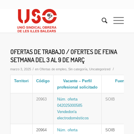
OFERTAS DE TRABAJO / OFERTES DE FEINA
SETMANA DEL 3 AL 9 DE MARÇ
/
/
marzo 3, 2025
en
Ofertas de empleo
,
Sin categoría
,
Uncategorized
Territori
Código
Vacante – Perfil
Fuente
profesional solicitado
20963
Núm. oferta
SOIB
042025000585
Vendedor/a
electrodomésticos
20964
Núm. oferta
SOIB