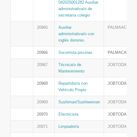
042025001282 Auxiliar
administrativa/o de
secretaría colegio
20965
Auxiliar
PALMAACTIVA
administrativa/o con
inglés dominio.
20966
Socorrista piscinas
PALMACATIVA
20967
Técnica/o de
JOBTODAY
Mantenimiento
20968
Repartidor/a con
JOBTODAY
Vehículo Propio
20969
Sushiman/Sushiwoman
JOBTODAY
20970
Electricista
JOBTODAY
20971
Limpiador/a
JOBTODAY