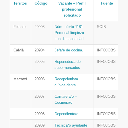
Territori
Código
Vacante – Perfil
Fuente
profesional
solicitado
Felanitx
20903
Núm. oferta 1181
SOIB
Personal limpieza
con discapacidad
Calvià
20904
Jefa/e de cocina.
INFOJOBS
20905
Reponedor/a de
INFOJOBS
supermercados
Marratxí
20906
Recepcionista
INFOJOBS
clínica dental
20907
Camarera/o –
INFOJOBS
Cocinera/o
20908
Dependienta/e
INFOJOBS
20909
Técnica/o ayudante
INFOJOBS