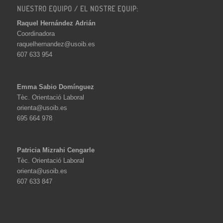
NUESTRO EQUIPO / EL NOSTRE EQUIP:
Raquel Hernández Adrián
Coordinadora
raquelhernandez@usoib.es
607 633 954
Emma Sabio Domínguez
Tèc. Orientació Laboral
orienta@usoib.es
695 664 978
Patricia Mizrahi Cengarle
Tèc. Orientació Laboral
orienta@usoib.es
607 633 847