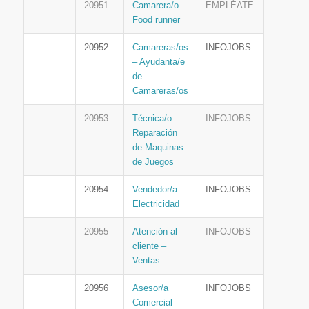
20951
Camarera/o –
EMPLÉATE
Food runner
20952
Camareras/os
INFOJOBS
– Ayudanta/e
de
Camareras/os
20953
Técnica/o
INFOJOBS
Reparación
de Maquinas
de Juegos
20954
Vendedor/a
INFOJOBS
Electricidad
20955
Atención al
INFOJOBS
cliente –
Ventas
20956
Asesor/a
INFOJOBS
Comercial