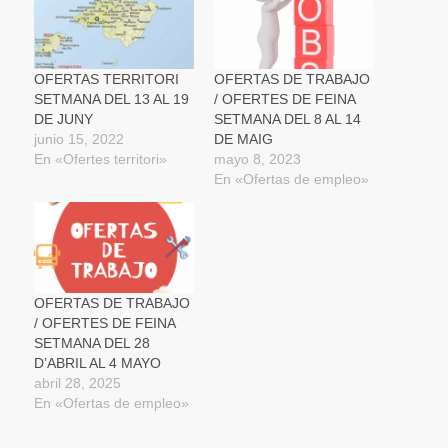
ventana
ventana
ventana
un
nueva)
nueva)
nueva)
amigo
(Se
abre
en
una
OFERTAS TERRITORI
OFERTAS DE TRABAJO
ventana
SETMANA DEL 13 AL 19
/ OFERTES DE FEINA
nueva)
DE JUNY
SETMANA DEL 8 AL 14
junio 15, 2022
DE MAIG
En «Ofertes territori»
mayo 8, 2023
En «Ofertas de empleo»
OFERTAS DE TRABAJO
/ OFERTES DE FEINA
SETMANA DEL 28
D’ABRIL AL 4 MAYO
abril 28, 2025
En «Ofertas de empleo»