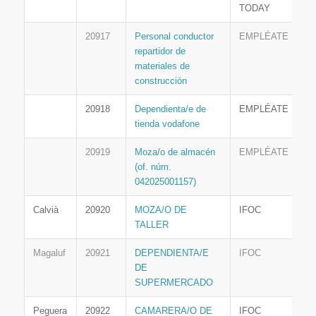
TODAY
20917
Personal conductor
EMPLÉATE
repartidor de
materiales de
construcción
20918
Dependienta/e de
EMPLÉATE
tienda vodafone
20919
Moza/o de almacén
EMPLÉATE
(of. núm.
042025001157)
Calvià
20920
MOZA/O DE
IFOC
TALLER
Magaluf
20921
DEPENDIENTA/E
IFOC
DE
SUPERMERCADO
Peguera
20922
CAMARERA/O DE
IFOC