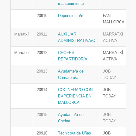
mantenimiento
20910
Dependienta/e
FAN
MALLORCA
Marratxí
20911
AUXILIAR
MARRATXÍ
ADMINISTRATIVA/O
ACTIVA
Marratxí
20912
CHOFER –
MARRATXÍ
REPARTIDOR/A
ACTIVA
20913
Ayudante/a de
JOB
Camarero/a
TODAY
20914
COCINERA/O CON
JOB
EXPERIENCIA EN
TODAY
MALLORCA
20915
Ayudante/a de
JOB
Cocina
TODAY
20916
Técnico/a de Uñas
JOB