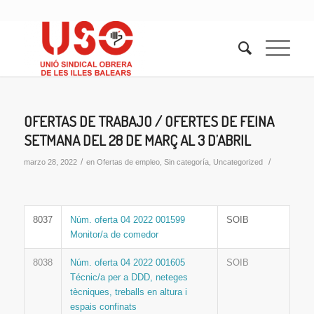
OFERTAS DE TRABAJO / OFERTES DE FEINA
SETMANA DEL 28 DE MARÇ AL 3 D’ABRIL
/
/
marzo 28, 2022
en
Ofertas de empleo
,
Sin categoría
,
Uncategorized
8037
Núm. oferta 04 2022 001599
SOIB
Monitor/a de comedor
8038
Núm. oferta 04 2022 001605
SOIB
Técnic/a per a DDD, neteges
tècniques, treballs en altura i
espais confinats