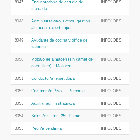
8047
Encuestador/a de estudio de
INFOJOBS
mercado
8048
Administrativa/o u otros, gestión
INFOJOBS
almacen, export-import
8049
Ayudante de cocina y office de
INFOJOBS
catering
8050
Moza/o de almacén (sin carnet de
INFOJOBS
carretillero) – Mallorca
8051
Conductor/a repartidor/a
INFOJOBS
8052
Camarero/a Pisos – Purohotel
INFOJOBS
8053
Auxiliar administrativo/a
INFOJOBS
8054
Sales Assistant 25h Palma
INFOJOBS
8055
Peón/a vendimia
INFOJOBS