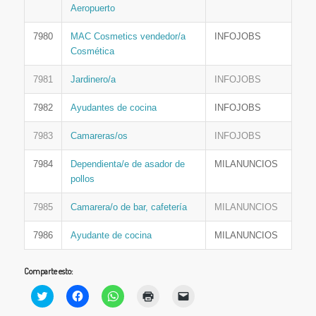
Aeropuerto
7980
MAC Cosmetics vendedor/a
INFOJOBS
Cosmética
7981
Jardinero/a
INFOJOBS
7982
Ayudantes de cocina
INFOJOBS
7983
Camareras/os
INFOJOBS
7984
Dependienta/e de asador de
MILANUNCIOS
pollos
7985
Camarera/o de bar, cafetería
MILANUNCIOS
7986
Ayudante de cocina
MILANUNCIOS
Comparte esto:
Haz
Haz
Haz
Haz
Haz
clic
clic
clic
clic
clic
para
para
para
para
para