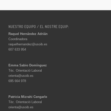
NUESTRO EQUIPO / EL NOSTRE EQUIP:
Raquel Hernández Adrián
Coordinadora
raquelhernandez@usoib.es
607 633 954
Emma Sabio Domínguez
Tèc. Orientació Laboral
orienta@usoib.es
695 664 978
Patricia Mizrahi Cengarle
Tèc. Orientació Laboral
orienta@usoib.es