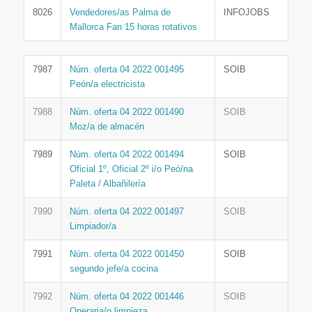
8026
Vendedores/as Palma de
INFOJOBS
Mallorca Fan 15 horas rotativos
7987
Núm. oferta 04 2022 001495
SOIB
Peón/a electricista
7988
Núm. oferta 04 2022 001490
SOIB
Moz/a de almacén
7989
Núm. oferta 04 2022 001494
SOIB
Oficial 1º, Oficial 2º i/o Peó/na
Paleta / Albañilería
7990
Núm. oferta 04 2022 001497
SOIB
Limpiador/a
7991
Núm. oferta 04 2022 001450
SOIB
segundo jefe/a cocina
7992
Núm. oferta 04 2022 001446
SOIB
Operaria/o limpieza