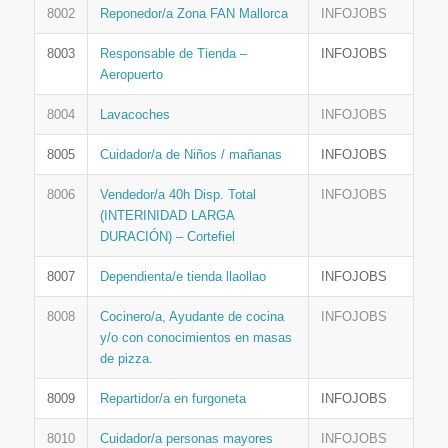
8002
Reponedor/a Zona FAN Mallorca
INFOJOBS
8003
Responsable de Tienda –
INFOJOBS
Aeropuerto
8004
Lavacoches
INFOJOBS
8005
Cuidador/a de Niños / mañanas
INFOJOBS
8006
Vendedor/a 40h Disp. Total
INFOJOBS
(INTERINIDAD LARGA
DURACIÓN) – Cortefiel
8007
Dependienta/e tienda llaollao
INFOJOBS
8008
Cocinero/a, Ayudante de cocina
INFOJOBS
y/o con conocimientos en masas
de pizza.
8009
Repartidor/a en furgoneta
INFOJOBS
8010
Cuidador/a personas mayores
INFOJOBS