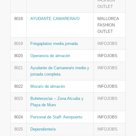
FASHION
OUTLET
8018
AYUDANTE CAMARERA/O
MALLORCA
FASHION
OUTLET
8019
Friegaplatos media jornada
INFOJOBS
8020
Operario/a de almacén
INFOJOBS
8021
Ayudante de Camarera/o media y
INFOJOBS
jornada completa
8022
Moza/o de almacén
INFOJOBS
8023
Bufeteros/as – Zona Alcudia y
INFOJOBS
Playa de Muro
8024
Personal de Staff- Aeropuerto
INFOJOBS
8025
Dependiente/a
INFOJOBS