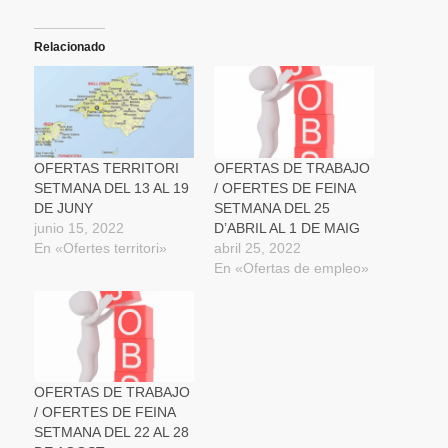
compartir
compartir
compartir
imprimir
enviar
en
en
en
(Se
un
Twitter
Facebook
WhatsApp
abre
enlace
(Se
(Se
(Se
en
por
Relacionado
abre
abre
abre
una
correo
en
en
en
ventana
electrónico
una
una
una
nueva)
a
ventana
ventana
ventana
un
nueva)
nueva)
nueva)
amigo
(Se
abre
en
una
OFERTAS TERRITORI
OFERTAS DE TRABAJO
ventana
SETMANA DEL 13 AL 19
/ OFERTES DE FEINA
nueva)
DE JUNY
SETMANA DEL 25
junio 15, 2022
D’ABRIL AL 1 DE MAIG
En «Ofertes territori»
abril 25, 2022
En «Ofertas de empleo»
OFERTAS DE TRABAJO
/ OFERTES DE FEINA
SETMANA DEL 22 AL 28