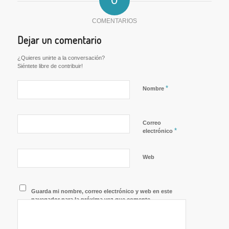
COMENTARIOS
Dejar un comentario
¿Quieres unirte a la conversación?
Siéntete libre de contribuir!
*
Nombre
Correo
*
electrónico
Web
Guarda mi nombre, correo electrónico y web en este
navegador para la próxima vez que comente.