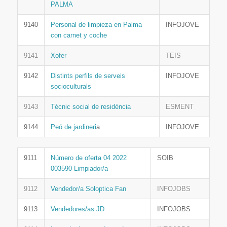
PALMA
9140
Personal de limpieza en Palma
INFOJOVE
con carnet y coche
9141
Xofer
TEIS
9142
Distints perfils de serveis
INFOJOVE
socioculturals
9143
Tècnic social de residència
ESMENT
9144
Peó de jardineri
a
INFOJOVE
9111
Número de oferta 04 2022
SOIB
003590 Limpiador/a
9112
Vendedor/a Soloptica Fan
INFOJOBS
9113
Vendedores/as JD
INFOJOBS