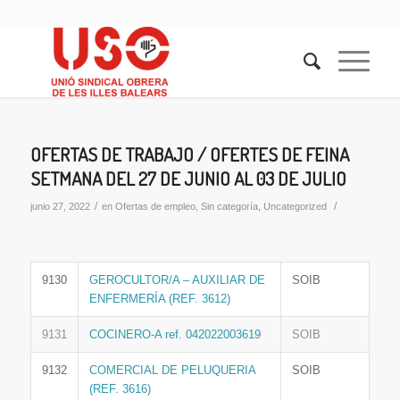
OFERTAS DE TRABAJO / OFERTES DE FEINA
SETMANA DEL 27 DE JUNIO AL 03 DE JULIO
/
/
junio 27, 2022
en
Ofertas de empleo
,
Sin categoría
,
Uncategorized
9130
GEROCULTOR/A – AUXILIAR DE
SOIB
ENFERMERÍA (REF. 3612)
9131
COCINERO-A ref. 042022003619
SOIB
9132
COMERCIAL DE PELUQUERIA
SOIB
(REF. 3616)