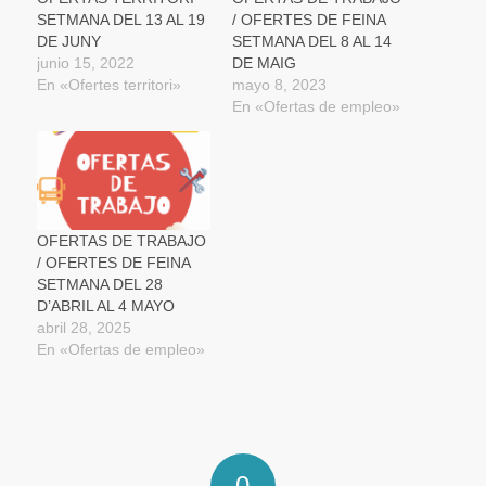
ventana
SETMANA DEL 13 AL 19
/ OFERTES DE FEINA
nueva)
DE JUNY
SETMANA DEL 8 AL 14
junio 15, 2022
DE MAIG
En «Ofertes territori»
mayo 8, 2023
En «Ofertas de empleo»
OFERTAS DE TRABAJO
/ OFERTES DE FEINA
SETMANA DEL 28
D’ABRIL AL 4 MAYO
abril 28, 2025
En «Ofertas de empleo»
0