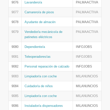
9076
Lavandero/a
PALMAACTIVA
9077
Camarero/a de pisos
PALMAACTIVA
9078
Ayudante de almacén
PALMAACTIVA
9079
Vendedor/a mecánico/a de
PALMAACTIVA
patinetes eléctricos
9080
Dependiente/a
INFOJOBS
9081
Teleoperadores/as
INFOJOBS
9082
Personal reparación de calzado
INFOJOBS
9083
Limpiador/a con coche
MILANUNCIOS
9084
Cuidador/a de niños
MILANUNCIOS
9085
Limpiador/a con coche
MILANUNCIOS
9086
Instalador/a dispensadores
MILANUNCIOS