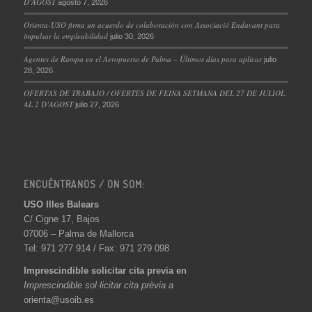
D’AGOST
agosto 7, 2026
Orienta-USO firma un acuerdo de colaboración con Associació Endavant para
impulsar la empleabilidad
julio 30, 2026
Agentes de Rampa en el Aeropuerto de Palma – Últimos días para aplicar
julio
28, 2026
OFERTAS DE TRABAJO / OFERTES DE FEINA SETMANA DEL 27 DE JULIOL
AL 2 D’AGOST
julio 27, 2026
ENCUÉNTRANOS / ON SOM:
USO Illes Balears
C/ Cigne 17, Bajos
07006 – Palma de Mallorca
Tel: 971 277 914 / Fax: 971 279 098
Imprescindible solicitar cita previa en
Imprescindible sol·licitar cita prèvia a
orienta@usoib.es