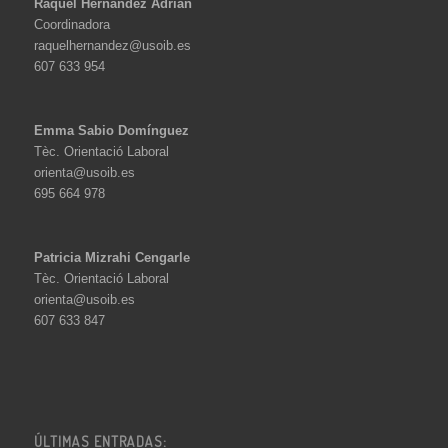
Raquel Hernández Adrián
Coordinadora
raquelhernandez@usoib.es
607 633 954
Emma Sabio Domínguez
Tèc. Orientació Laboral
orienta@usoib.es
695 664 978
Patricia Mizrahi Cengarle
Tèc. Orientació Laboral
orienta@usoib.es
607 633 847
ÚLTIMAS ENTRADAS: