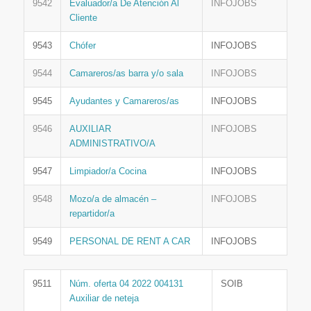
9542
Evaluador/a De Atención Al
INFOJOBS
Cliente
9543
Chófer
INFOJOBS
9544
Camareros/as barra y/o sala
INFOJOBS
9545
Ayudantes y Camareros/as
INFOJOBS
9546
AUXILIAR
INFOJOBS
ADMINISTRATIVO/A
9547
Limpiador/a Cocina
INFOJOBS
9548
Mozo/a de almacén –
INFOJOBS
repartidor/a
9549
PERSONAL DE RENT A CAR
INFOJOBS
9511
Núm. oferta 04 2022 004131
SOIB
Auxiliar de neteja