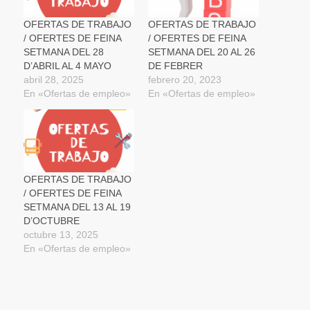
abre
en
una
OFERTAS DE TRABAJO
OFERTAS DE TRABAJO
ventana
/ OFERTES DE FEINA
/ OFERTES DE FEINA
nueva)
SETMANA DEL 28
SETMANA DEL 20 AL 26
D’ABRIL AL 4 MAYO
DE FEBRER
abril 28, 2025
febrero 20, 2023
En «Ofertas de empleo»
En «Ofertas de empleo»
OFERTAS DE TRABAJO
/ OFERTES DE FEINA
SETMANA DEL 13 AL 19
D’OCTUBRE
octubre 13, 2025
En «Ofertas de empleo»