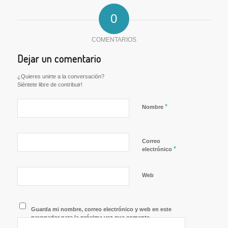
0
COMENTARIOS
Dejar un comentario
¿Quieres unirte a la conversación?
Siéntete libre de contribuir!
*
Nombre
Correo
*
electrónico
Web
Guarda mi nombre, correo electrónico y web en este
navegador para la próxima vez que comente.