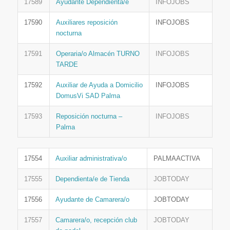
17589
Ayudante Dependienta/e
INFOJOBS
17590
Auxiliares reposición
INFOJOBS
nocturna
17591
Operaria/o Almacén TURNO
INFOJOBS
TARDE
17592
Auxiliar de Ayuda a Domicilio
INFOJOBS
DomusVi SAD Palma
17593
Reposición nocturna –
INFOJOBS
Palma
17554
Auxiliar administrativa/o
PALMAACTIVA
17555
Dependienta/e de Tienda
JOBTODAY
17556
Ayudante de Camarera/o
JOBTODAY
17557
Camarera/o, recepción club
JOBTODAY