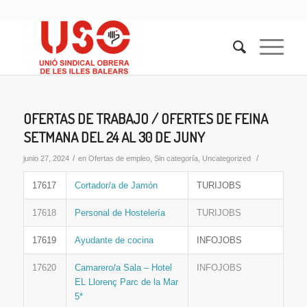
OFERTAS DE TRABAJO / OFERTES DE FEINA
SETMANA DEL 24 AL 30 DE JUNY
/
/
junio 27, 2024
en
Ofertas de empleo
,
Sin categoría
,
Uncategorized
17617
Cortador/a de Jamón
TURIJOBS
17618
Personal de Hostelería
TURIJOBS
17619
Ayudante de cocina
INFOJOBS
17620
Camarero/a Sala – Hotel
INFOJOBS
EL Llorenç Parc de la Mar
5*