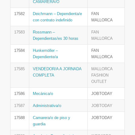
CAMARERA/O
17582
Deichmann – Dependienta/e
FAN
con contrato indefinido
MALLORCA
17583
Rossmann –
FAN
Dependientas/es 30 horas
MALLORCA
17584
Hunkemöller –
FAN
Dependiente/a
MALLORCA
17585
VENDEDOR/A A JORNADA
MALLORCA
COMPLETA
FASHION
OUTLET
17586
Mecánica/o
JOBTODAY
17587
Administrativa/o
JOBTODAY
17588
Camarera/o de piso y
JOBTODAY
guardia