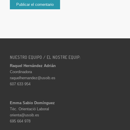
NUESTRO EQUIPO / EL NOSTRE EQUIP:
Raquel Hernández Adrián
Coordinadora
raquelhernandez@usoib.es
607 633 954
Emma Sabio Domínguez
Tèc. Orientació Laboral
orienta@usoib.es
695 664 978