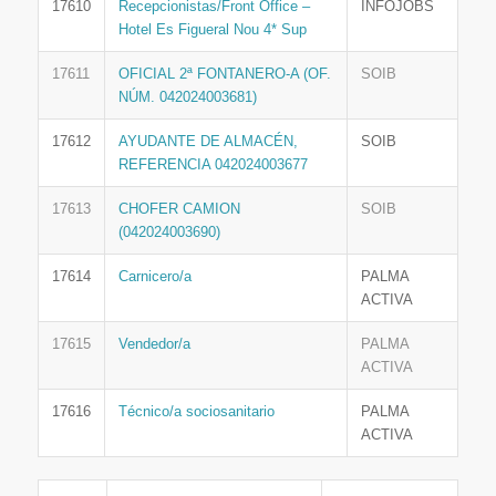
17610
Recepcionistas/Front Office –
INFOJOBS
Hotel Es Figueral Nou 4* Sup
17611
OFICIAL 2ª FONTANERO-A (OF.
SOIB
NÚM. 042024003681)
17612
AYUDANTE DE ALMACÉN,
SOIB
REFERENCIA 042024003677
17613
CHOFER CAMION
SOIB
(042024003690)
17614
Carnicero/a
PALMA
ACTIVA
17615
Vendedor/a
PALMA
ACTIVA
17616
Técnico/a sociosanitario
PALMA
ACTIVA