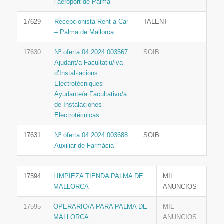
l’aeroport de Palma
17629
Recepcionista Rent a Car
TALENT
– Palma de Mallorca
17630
Nº oferta 04 2024 003567
SOIB
Ajudant/a Facultatiu/iva
d’Instal·lacions
Electrotècniques-
Ayudante/a Facultativo/a
de Instalaciones
Electrotécnicas
17631
Nº oferta 04 2024 003688
SOIB
Auxiliar de Farmàcia
17594
LIMPIEZA TIENDA PALMA DE
MIL
MALLORCA
ANUNCIOS
17595
OPERARIO/A PARA PALMA DE
MIL
MALLORCA
ANUNCIOS