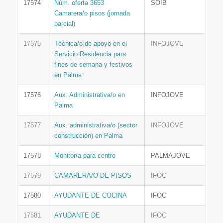
17574
Núm. oferta 3653
SOIB
Camarera/o pisos (jornada
parcial)
17575
Técnica/o de apoyo en el
INFOJOVE
Servicio Residencia para
fines de semana y festivos
en Palma
17576
Aux. Administrativa/o en
INFOJOVE
Palma
17577
Aux. administrativa/o (sector
INFOJOVE
construcción) en Palma
17578
Monitor/a para centro
PALMAJOVE
17579
CAMARERA/O DE PISOS
IFOC
17580
AYUDANTE DE COCINA
IFOC
17581
AYUDANTE DE
IFOC