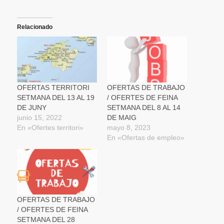
para
para
para
para
para
compartir
compartir
compartir
imprimir
enviar
en
en
en
(Se
un
Twitter
Facebook
WhatsApp
abre
enlace
(Se
(Se
(Se
en
por
Relacionado
abre
abre
abre
una
correo
en
en
en
ventana
electrónico
una
una
una
nueva)
a
ventana
ventana
ventana
un
nueva)
nueva)
nueva)
amigo
(Se
abre
en
una
OFERTAS TERRITORI
OFERTAS DE TRABAJO
ventana
SETMANA DEL 13 AL 19
/ OFERTES DE FEINA
nueva)
DE JUNY
SETMANA DEL 8 AL 14
junio 15, 2022
DE MAIG
En «Ofertes territori»
mayo 8, 2023
En «Ofertas de empleo»
OFERTAS DE TRABAJO
/ OFERTES DE FEINA
SETMANA DEL 28