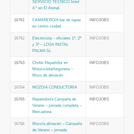
SERVICIO TÉCNICO hotel
4 * en El Arenal.
16761
CAMARERO/A bar de tapas
INFOJOBS
en centro ciudad
16762
Electricista – oficiales 1ª, 2ª
INFOJOBS
y 3ª – LOSA INSTAL
PALMA SL.
16763
Chofer Repartidor en
INFOJOBS
Motocicleta/furgoneta –
Mozo de almacén
16764
MOZO/A CONDUCTOR/A
INFOJOBS
16765
Repartidor/a Campaña de
INFOJOBS
Verano – jornada completa –
Mercadona
16766
Mozo/a almacén – Campaña
INFOJOBS
de Verano – jornada