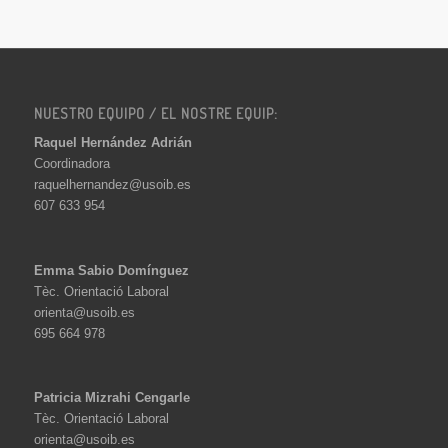
NUESTRO EQUIPO / EL NOSTRE EQUIP:
Raquel Hernández Adrián
Coordinadora
raquelhernandez@usoib.es
607 633 954
Emma Sabio Domínguez
Tèc. Orientació Laboral
orienta@usoib.es
695 664 978
Patricia Mizrahi Cengarle
Tèc. Orientació Laboral
orienta@usoib.es