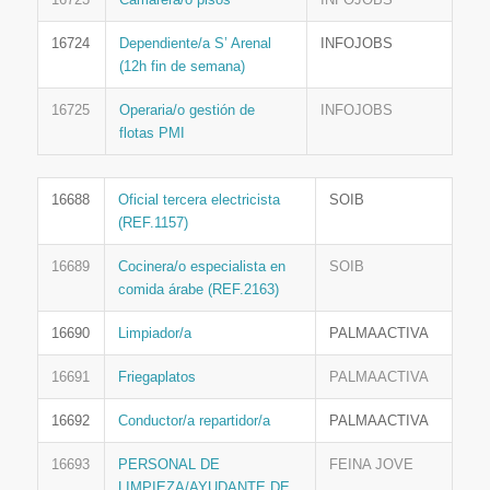
16724
Dependiente/a S’ Arenal
INFOJOBS
(12h fin de semana)
16725
Operaria/o gestión de
INFOJOBS
flotas PMI
16688
Oficial tercera electricista
SOIB
(REF.1157)
16689
Cocinera/o especialista en
SOIB
comida árabe (REF.2163)
16690
Limpiador/a
PALMAACTIVA
16691
Friegaplatos
PALMAACTIVA
16692
Conductor/a repartidor/a
PALMAACTIVA
16693
PERSONAL DE
FEINA JOVE
LIMPIEZA/AYUDANTE DE