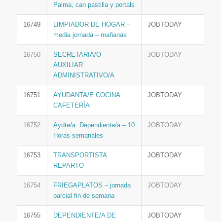
Palma, can pastilla y portals
16749
LIMPIADOR DE HOGAR –
JOBTODAY
media jornada – mañanas
16750
SECRETARIA/O –
JOBTODAY
AUXILIAR
ADMINISTRATIVO/A
16751
AYUDANTA/E COCINA
JOBTODAY
CAFETERÍA
16752
Aydte/a. Dependiente/a – 10
JOBTODAY
Horas semanales
16753
TRANSPORTISTA
JOBTODAY
REPARTO
16754
FRIEGAPLATOS – jornada
JOBTODAY
parcial fin de semana
16755
DEPENDIENTE/A DE
JOBTODAY