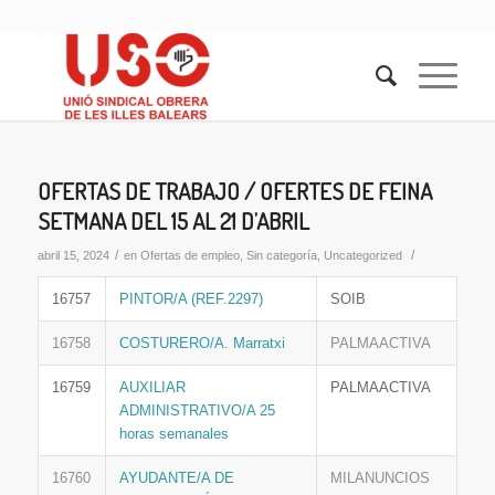
OFERTAS DE TRABAJO / OFERTES DE FEINA
SETMANA DEL 15 AL 21 D’ABRIL
/
/
abril 15, 2024
en
Ofertas de empleo
,
Sin categoría
,
Uncategorized
16757
PINTOR/A (REF.2297)
SOIB
16758
COSTURERO/A. Marratxi
PALMAACTIVA
16759
AUXILIAR
PALMAACTIVA
ADMINISTRATIVO/A 25
horas semanales
16760
AYUDANTE/A DE
MILANUNCIOS