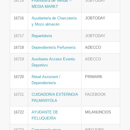
16715
Promotor/a de Ventas –
JOBTODAY
MEDIA MARKT
16716
Ayudante/a de Charcutería
JOBTODAY
y Mozo almacén
16717
Repartidor/a
JOBTODAY
16718
Dependiente/a Perfumería
ADECCO
16719
Auxiliares Acceso Evento
ADECCO
Deportivo
16720
Retail Assistant /
PRIMARK
Dependiente/a
16721
CUIDADOR/A EXTERNO/A
FACEBOOK
PALMANYOLA
16722
AYUDANTE DE
MILANUNCIOS
PELUQUERÍA
16723
Camarera/o pisos
INFOJOBS