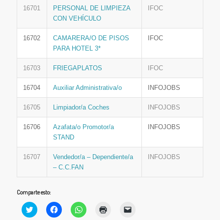
16701
PERSONAL DE LIMPIEZA
IFOC
CON VEHÍCULO
16702
CAMARERA/O DE PISOS
IFOC
PARA HOTEL 3*
16703
FRIEGAPLATOS
IFOC
16704
Auxiliar Administrativa/o
INFOJOBS
16705
Limpiador/a Coches
INFOJOBS
16706
Azafata/o Promotor/a
INFOJOBS
STAND
16707
Vendedor/a – Dependiente/a
INFOJOBS
– C.C.FAN
Comparte esto:
Haz
Haz
Haz
Haz
Haz
clic
clic
clic
clic
clic