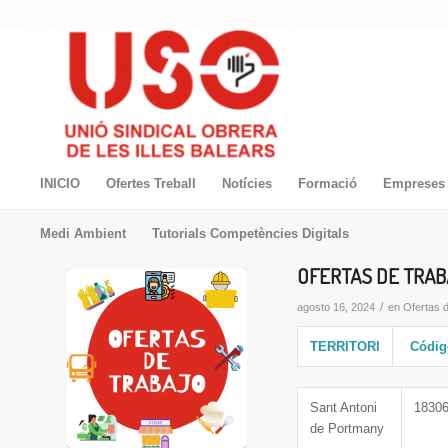
INICIO
Ofertes Treball
Notícies
Formació
Empreses 
Medi Ambient
Tutorials Competències Digitals
OFERTAS DE TRABA
/
agosto 16, 2024
en
Ofertas 
TERRITORI
Códi
Sant Antoni
1830
de Portmany