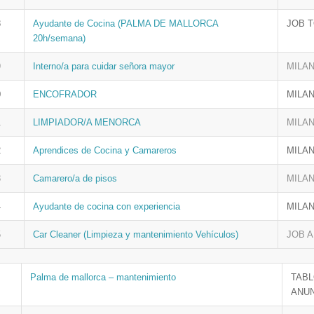
8
Ayudante de Cocina (PALMA DE MALLORCA
JOB 
20h/semana)
9
Interno/a para cuidar señora mayor
MILA
0
ENCOFRADOR
MILA
1
LIMPIADOR/A MENORCA
MILA
2
Aprendices de Cocina y Camareros
MILA
3
Camarero/a de pisos
MILA
4
Ayudante de cocina con experiencia
MILA
5
Car Cleaner (Limpieza y mantenimiento Vehículos)
JOB A
Palma de mallorca – mantenimiento
TABL
ANU