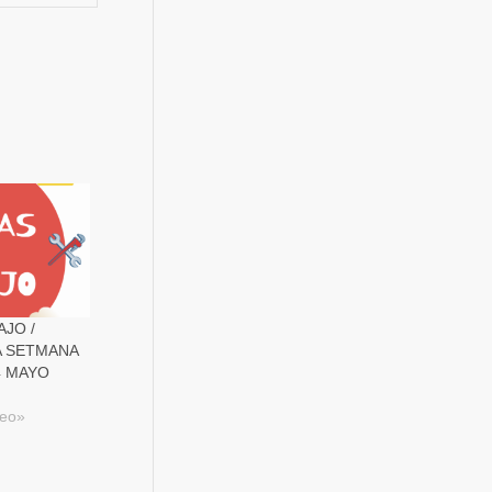
JO /
A SETMANA
 4 MAYO
leo»