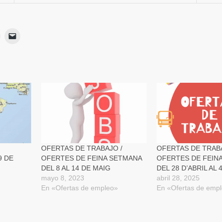
Haz
Haz
lic
clic
para
para
ir
imprimir
enviar
Se
un
App
abre
enlace
en
por
una
correo
ventana
electrónico
nueva)
a
a
un
amigo
(Se
abre
en
una
ventana
nueva)
OFERTAS DE TRABAJO /
OFERTAS DE TRABA
9 DE
OFERTES DE FEINA SETMANA
OFERTES DE FEIN
DEL 8 AL 14 DE MAIG
DEL 28 D’ABRIL AL
mayo 8, 2023
abril 28, 2025
En «Ofertas de empleo»
En «Ofertas de emp