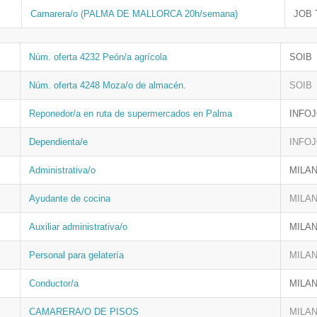
Camarera/o (PALMA DE MALLORCA 20h/semana)
JOB 
Núm. oferta 4232 Peón/a agrícola
SOIB
Núm. oferta 4248 Moza/o de almacén.
SOIB
Reponedor/a en ruta de supermercados en Palma
INFO
Dependienta/e
INFO
Administrativa/o
MILA
Ayudante de cocina
MILA
Auxiliar administrativa/o
MILA
Personal para gelatería
MILA
Conductor/a
MILA
CAMARERA/O DE PISOS
MILA