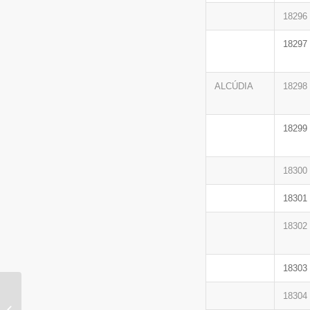
18296
18297
ALCÚDIA
18298
18299
18300
18301
18302
18303
Certificados
18304
Profesionales en