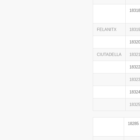
1831
FELANITX
1831
1832
CIUTADELLA
1832
1832
1832
1832
1832
18285