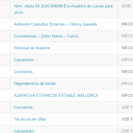
7
Núm. oferta 04 2024 004299 Encofrador/a de curvas para
SOIB
arcos
8
Admisión Consultas Externas – Clinica Juaneda
INFO
9
Cocineros/as – Zafiro Hotels – Calviá
INFO
0
Personal de limpieza
INFO
Camarera/o
INFO
2
Cocinero/a
INFO
3
Dependiente/a de tienda
INFO
4
AZAFATO/A ESTANCOS ESTABLE MALLORCA
INFO
5
Cocinero/a
JOB 
6
Técnico/a de Uñas
JOB 
7
Camarera/o
JOB 