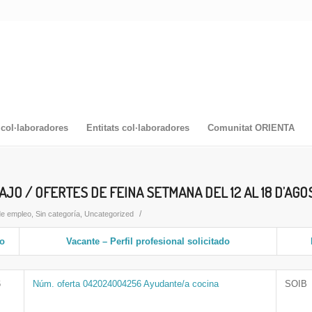
col·laboradores
Entitats col·laboradores
Comunitat ORIENTA
JO / OFERTES DE FEINA SETMANA DEL 12 AL 18 D’AGO
/
de empleo
,
Sin categoría
,
Uncategorized
go
Vacante – Perfil profesional solicitado
6
Núm. oferta 042024004256 Ayudante/a cocina
SOIB