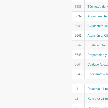
5638
Técnica/o de 
5639
Acompañante e
5640
Ayudante/a de
5641
Atención al Cl
5642
Cuidado infant
5643
Preparación y 
5644
Cuidador/a ext
5645
Cocinera/o – 
L1
Reactiva L1 m
L2
Reactiva L2 m