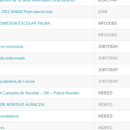
ayores de 30 años desempleo corta duración
REACTIVA
 2021 004043 Peón electricista
SOIB
COMEDOR ESCOLAR PALMA
INFOJOBS
INFOJOBS
en rostisseria
JOBTODAY
e Acondicionado
JOBTODAY
JOBTODAY
Ayudante/a de Cocina
JOBTODAY
nt Campaña de Navidad – 24h – Palma Marratxi
INDEED
 DE MONTAJE-ALMACEN
INDEED
 vendedor/a
INDEED
h/s
INDEED