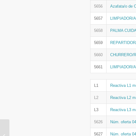
5656
Azafata/o de
5657
LIMPIADOR/A
5658
PALMA CUID
5659
REPARTIDOR
5660
CHURRERO/
5661
LIMPIADOR/
L1
Reactiva L1 m
L2
Reactiva L2 m
L3
Reactiva L3 m
5626
Núm. oferta 0
V Plan estratégico de
igualdad de
5627
Núm. oferta 0