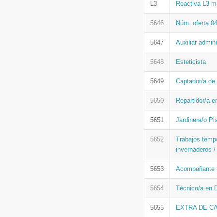
L3
Reactiva L3 m
5646
Núm. oferta 0
5647
Auxiliar admini
5648
Esteticista
5649
Captador/a de
5650
Repartidor/a e
5651
Jardinera/o Pi
5652
Trabajos temp
invernaderos /
5653
Acompañante t
5654
Técnico/a en D
5655
EXTRA DE C