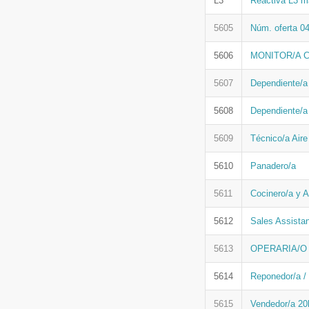
L3
Reactiva L3 m
5605
Núm. oferta 04
5606
MONITOR/A 
5607
Dependiente/a
5608
Dependiente/a 
5609
Técnico/a Air
5610
Panadero/a
5611
Cocinero/a y 
5612
Sales Assista
5613
OPERARIA/O
5614
Reponedor/a /
5615
Vendedor/a 20