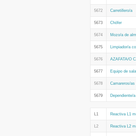
5672
Carretillero/a
5673
Chófer
5674
Mozo/a de alm
5675
Limpiador/a co
5676
AZAFATA/O 
5677
Equipo de sala
5678
Camareros/as 
5679
Dependiente/a
L1
Reactiva L1 m
L2
Reactiva L2 m