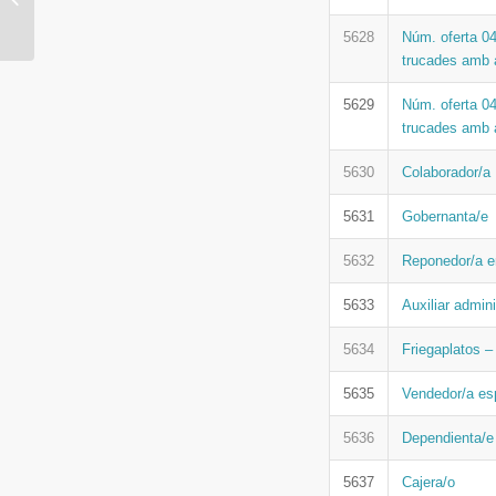
oportunidades entre
mujeres y hombres
5628
Núm. oferta 0
2021...
trucades amb 
5629
Núm. oferta 0
trucades amb
5630
Colaborador/a
5631
Gobernanta/e
5632
Reponedor/a e
5633
Auxiliar admini
5634
Friegaplatos –
5635
Vendedor/a esp
5636
Dependienta/e
5637
Cajera/o