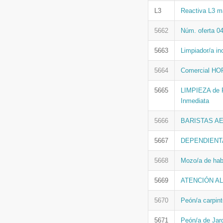
L3
Reactiva L3 m
5662
Núm. oferta 04
5663
Limpiador/a in
5664
Comercial HOR
5665
LIMPIEZA de 
Inmediata
5666
BARISTAS A
5667
DEPENDIENTA
5668
Mozo/a de habi
5669
ATENCIÓN AL
5670
Peón/a carpint
5671
Peón/a de Jard