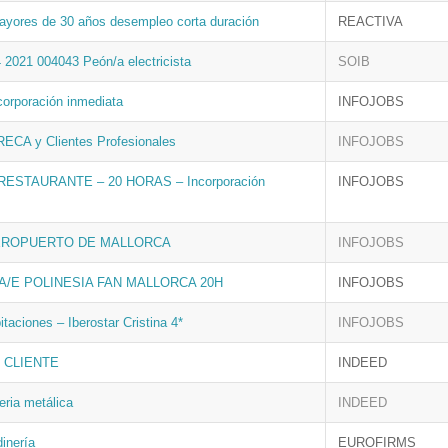
ayores de 30 años desempleo corta duración
REACTIVA
 2021 004043 Peón/a electricista
SOIB
corporación inmediata
INFOJOBS
ECA y Clientes Profesionales
INFOJOBS
RESTAURANTE – 20 HORAS – Incorporación
INFOJOBS
EROPUERTO DE MALLORCA
INFOJOBS
/E POLINESIA FAN MALLORCA 20H
INFOJOBS
taciones – Iberostar Cristina 4*
INFOJOBS
 CLIENTE
INDEED
eria metálica
INDEED
inería
EUROFIRMS