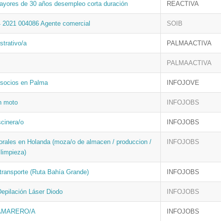
ayores de 30 años desempleo corta duración
REACTIVA
4 2021 004086 Agente comercial
SOIB
strativo/a
PALMAACTIVA
PALMAACTIVA
 socios en Palma
INFOJOVE
n moto
INFOJOBS
scinera/o
INFOJOBS
orales en Holanda (moza/o de almacen / produccion /
INFOJOBS
 limpieza)
ransporte (Ruta Bahía Grande)
INFOJOBS
epilación Láser Diodo
INFOJOBS
AMARERO/A
INFOJOBS