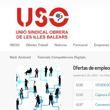
INICIO
Ofertes Treball
Notícies
Formació
Empreses 
Medi Ambient
Tutorials Competències Digitals
Ofertas de empleo
/
septiembre 28, 2020
en
Ofer
6195
VENDEDO
6196
Cajero/a 
6197
Camarero/a