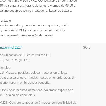
ia demostrable y 20hrsPRL. CONDICIONES: contrato de
40hrs semanales, horario de lunes a viernes de 08:00 a
salario según convenio y categoría. Lugar de trabajo:
contacto
as interesadas y que reúnan los requisitos, envíen
m y número de DNI (indicando en asunto número
a) a: ofertes-of.mmarques@soib.caib.es
macén (ref 2217)
SOIB
 de Ubicación del Puesto: PALMA DE
A(BALEARS (ILLES))
cionales
: Preparar pedidos, colocar material en el lugar
repasar albaranes e introducir datos en el ordenador. Si
sario, repartir en furgoneta pequeña.
S: Conocimientos ofimáticos. Valorable experiencia
or. Permiso de conducir B.
ES: Contrato temporal de 3 meses con posibilidad de