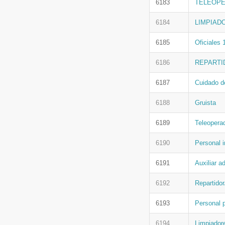
6183
TELEOPE
6184
LIMPIAD
6185
Oficiales 
6186
REPARTI
6187
Cuidado d
6188
Gruista
6189
Teleoperad
6190
Personal i
6191
Auxiliar a
6192
Repartido
6193
Personal p
6194
Limpiadore