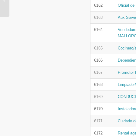
de Mujer
6162
Oficial d
6163
Aux Servic
6164
Vendedor
MALLOR
6165
Cocinero/
6166
Dependien
6167
Promotor 
6168
Limpiador/
6169
CONDUCT
6170
Instalador
6171
Cuidado d
6172
Rental ag