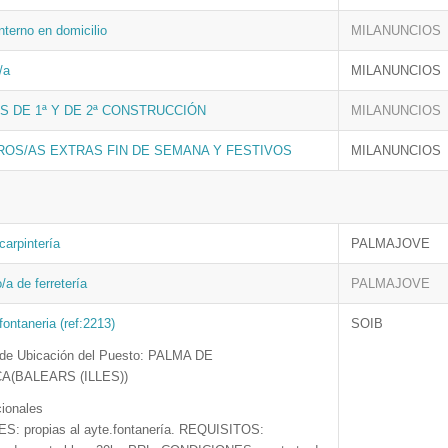
nterno en domicilio
MILANUNCIOS
/a
MILANUNCIOS
S DE 1ª Y DE 2ª CONSTRUCCIÓN
MILANUNCIOS
OS/AS EXTRAS FIN DE SEMANA Y FESTIVOS
MILANUNCIOS
carpintería
PALMAJOVE
a de ferretería
PALMAJOVE
ontaneria (ref:2213)
SOIB
 de Ubicación del Puesto: PALMA DE
A(BALEARS (ILLES))
cionales
: propias al ayte.fontanería. REQUISITOS: