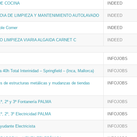
DE COCINA
INDEED
O\A DE LIMPIEZA Y MANTENIMIENTO AUTOLAVADO
INDEED
le Corner
INDEED
O LIMPIEZA VIARIA ALGAIDA CARNET C
INDEED
INFOJOBS
 40h Total Interinidad – Springfield – (Inca, Mallorca)
INFOJOBS
s de estructuras metálicas y mudanzas de tiendas
INFOJOBS
1ª, 2ª y 3ª Fontanería PALMA
INFOJOBS
1º, 2º, 3º Electricidad PALMA
INFOJOBS
Ayudante Electricista
INFOJOBS