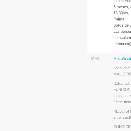
experienc
3 meses, 
16:00hrs, 
Palma
Datos de 
Las person
curriculu
referenci
6144
Mozo/a al
Localidad
MALLORC
Datos adi
FUNCIONES
indicado, 
fuese nece
REQUISITO
en el sect
CONDICION