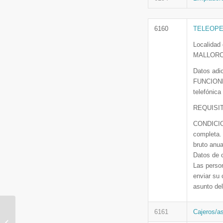
6160
TELEOPER
Localidad
MALLORC
Datos adi
FUNCIONES
telefónica
REQUISITOS
CONDICION
completa. 
bruto anua
Datos de 
Las perso
enviar su 
asunto del
6161
Cajeros/
Mallorca tiene nombre