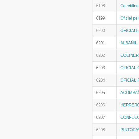
6198
Carretiller
6199
Oficial pe
6200
OFICIAL
6201
ALBAÑIL
6202
COCINER
6203
OFICIAL
6204
OFICIAL
6205
ACOMPAÑ
6206
HERRERO
6207
CONFECC
6208
PINTOR/A