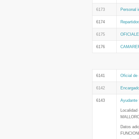
6173
Personal i
6174
Repartidor
6175
OFICIALE
6176
CAMARER
6141
Oficial de 
6142
Encargado/
6143
Ayudante f
Localidad
MALLORC
Datos adi
FUNCIONES