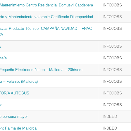
e Mantenimiento Centro Residencial Domusvi Capdepera
INFOJOBS
io y Mantenimiento valorable Certificado Discapacidad
INFOJOBS
es/as Producto Técnico- CAMPAÑA NAVIDAD – FNAC
INFOJOBS
CA
a
INFOJOBS
te/a
INFOJOBS
Pequeño Electrodoméstico – Mallorca – 20h/sem
INFOJOBS
a – Felanitx (Mallorca)
INFOJOBS
OR/A AUTOBÚS
INFOJOBS
/a
INFOJOBS
e persona mayor
INDEED
ent Palma de Mallorca
INDEED