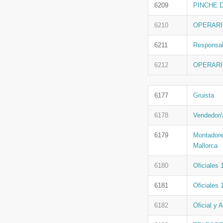
6209
PINCHE 
6210
OPERARI
6211
Responsab
6212
OPERARI
6177
Gruista
6178
Vendedor/a
6179
Montadore
Mallorca
6180
Oficiales 
6181
Oficiales 
6182
Oficial y 