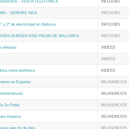
RADOR/A – VENTA TELEFÓNICA
INFOJOBS
ORA – SENIORS INCA
INFOJOBS
1ª y 2ª de electricidad en Mallorca
INFOJOBS
DOR/A BURGER KING PALMA DE MALLORCA
INFOJOBS
e niños/as
INDEED
INDEED
or/a venta telefónica
INDEED
nterno en Esporlas
MILANUNCIOS
dministrativo/a
MILANUNCIOS
r/a Sa Pobla
MILANUNCIOS
ara limpieza
MILANUNCIOS
s/as para fin de obra
MILANUNCIOS