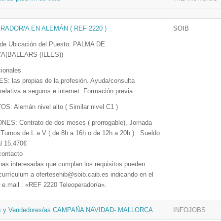
ADOR/A EN ALEMÁN ( REF 2220 )
SOIB
 de Ubicación del Puesto: PALMA DE
A(BALEARS (ILLES))
cionales
: las propias de la profesión. Ayuda/consulta
 relativa a seguros e internet. Formación previa.
: Alemán nivel alto ( Similar nivel C1 )
ES: Contrato de dos meses ( prorrogable), Jornada
Turnos de L a V ( de 8h a 16h o de 12h a 20h ) . Sueldo
l 15.470€
contacto
nas interesadas que cumplan los requisitos pueden
currículum a ofertesehib@soib.caib.es indicando en el
 e.mail : «REF 2220 Teleoperador/a».
as y Vendedores/as CAMPAÑA NAVIDAD- MALLORCA
INFOJOBS