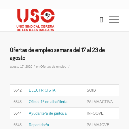
Ofertas de empleo semana del 17 al 23 de
agosto
/
/
agosto 17, 2020
en
Ofertas de empleo
5642
ELECTRICISTA
SOIB
5643
Oficial 1ª de albañilería
PALMAACTIVA
5644
Ayudante/a de pintor/a
INFOOVE
5645
Repartidor/a
PALMAJOVE