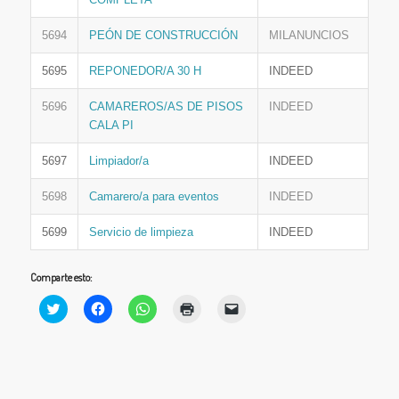
5694
PEÓN DE CONSTRUCCIÓN
MILANUNCIOS
5695
REPONEDOR/A 30 H
INDEED
5696
CAMAREROS/AS DE PISOS
INDEED
CALA PI
5697
Limpiador/a
INDEED
5698
Camarero/a para eventos
INDEED
5699
Servicio de limpieza
INDEED
Comparte esto:
Haz
Haz
Haz
Haz
Haz
clic
clic
clic
clic
clic
para
para
para
para
para
compartir
compartir
compartir
imprimir
enviar
en
en
en
(Se
un
Twitter
Facebook
WhatsApp
abre
enlace
(Se
(Se
(Se
en
por
abre
abre
abre
una
correo