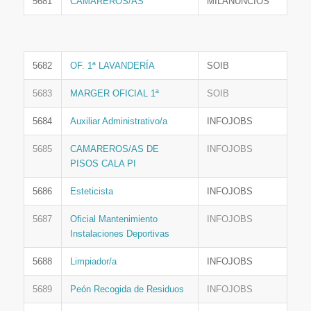
5681
CAMAREROS/AS
MILANUNCIOS
5682
OF. 1ª LAVANDERÍA
SOIB
5683
MARGER OFICIAL 1ª
SOIB
5684
Auxiliar Administrativo/a
INFOJOBS
5685
CAMAREROS/AS DE
INFOJOBS
PISOS CALA PI
5686
Esteticista
INFOJOBS
5687
Oficial Mantenimiento
INFOJOBS
Instalaciones Deportivas
5688
Limpiador/a
INFOJOBS
5689
Peón Recogida de Residuos
INFOJOBS