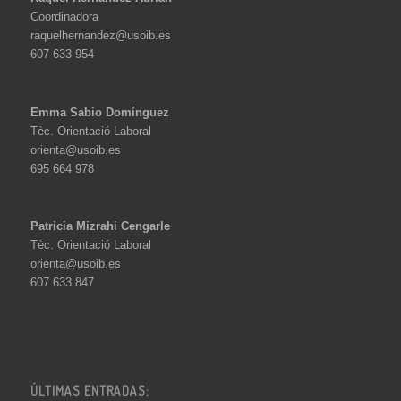
Coordinadora
raquelhernandez@usoib.es
607 633 954
Emma Sabio Domínguez
Tèc. Orientació Laboral
orienta@usoib.es
695 664 978
Patricia Mizrahi Cengarle
Tèc. Orientació Laboral
orienta@usoib.es
607 633 847
ÚLTIMAS ENTRADAS: