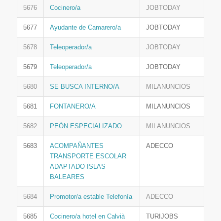
5676
Cocinero/a
JOBTODAY
5677
Ayudante de Camarero/a
JOBTODAY
5678
Teleoperador/a
JOBTODAY
5679
Teleoperador/a
JOBTODAY
5680
SE BUSCA INTERNO/A
MILANUNCIOS
5681
FONTANERO/A
MILANUNCIOS
5682
PEÓN ESPECIALIZADO
MILANUNCIOS
5683
ACOMPAÑANTES
ADECCO
TRANSPORTE ESCOLAR
ADAPTADO ISLAS
BALEARES
5684
Promotor/a estable Telefonía
ADECCO
5685
Cocinero/a hotel en Calvià
TURIJOBS