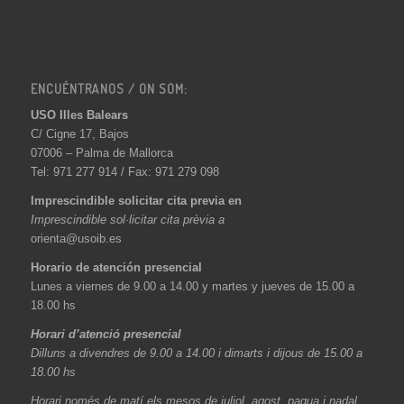
ENCUÉNTRANOS / ON SOM:
USO Illes Balears
C/ Cigne 17, Bajos
07006 – Palma de Mallorca
Tel: 971 277 914 / Fax: 971 279 098
Imprescindible solicitar cita previa en
Imprescindible sol·licitar cita prèvia a
orienta@usoib.es
Horario de atención presencial
Lunes a viernes de 9.00 a 14.00 y martes y jueves de 15.00 a
18.00 hs
Horari d’atenció presencial
Dilluns a divendres de 9.00 a 14.00 i dimarts i dijous de 15.00 a
18.00 hs
Horari només de matí els mesos de juliol, agost, paqua i nadal