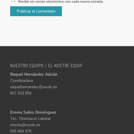
Recibir un correo electrónico con cada nueva entrada.
NUESTRO EQUIPO / EL NOSTRE EQUIP:
Raquel Hernández Adrián
Coordinadora
raquelhernandez@usoib.es
607 633 954
Emma Sabio Domínguez
Tèc. Orientació Laboral
orienta@usoib.es
695 664 978