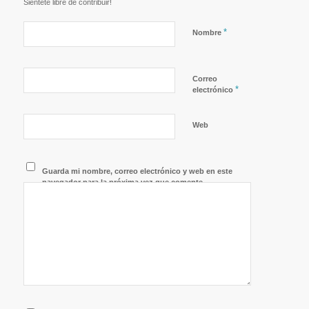
Siéntete libre de contribuir!
*
Nombre
Correo
*
electrónico
Web
Guarda mi nombre, correo electrónico y web en este
navegador para la próxima vez que comente.