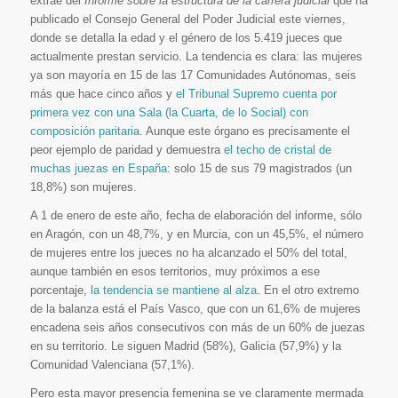
extrae del
Informe sobre la estructura de la carrera judicial
que ha
publicado el Consejo General del Poder Judicial este viernes,
donde se detalla la edad y el género de los 5.419 jueces que
actualmente prestan servicio. La tendencia es clara: las mujeres
ya son mayoría en 15 de las 17 Comunidades Autónomas, seis
más que hace cinco años y
el Tribunal Supremo cuenta por
primera vez con una Sala (la Cuarta, de lo Social) con
composición paritaria
. Aunque este órgano es precisamente el
peor ejemplo de paridad y demuestra
el techo de cristal de
muchas juezas en España
: solo 15 de sus 79 magistrados (un
18,8%) son mujeres.
A 1 de enero de este año, fecha de elaboración del informe, sólo
en Aragón, con un 48,7%, y en Murcia, con un 45,5%, el número
de mujeres entre los jueces no ha alcanzado el 50% del total,
aunque también en esos territorios, muy próximos a ese
porcentaje,
la tendencia se mantiene al alza
. En el otro extremo
de la balanza está el País Vasco, que con un 61,6% de mujeres
encadena seis años consecutivos con más de un 60% de juezas
en su territorio. Le siguen Madrid (58%), Galicia (57,9%) y la
Comunidad Valenciana (57,1%).
Pero esta mayor presencia femenina se ve claramente mermada