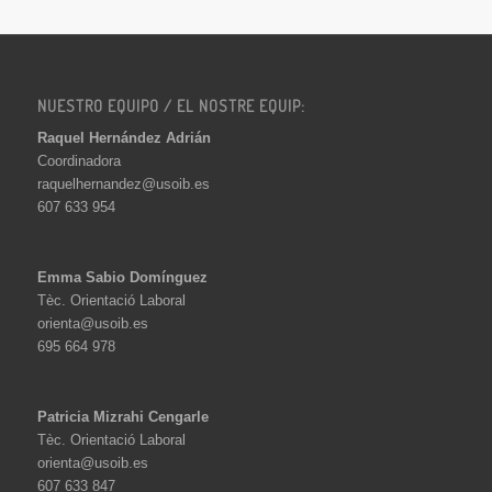
NUESTRO EQUIPO / EL NOSTRE EQUIP:
Raquel Hernández Adrián
Coordinadora
raquelhernandez@usoib.es
607 633 954
Emma Sabio Domínguez
Tèc. Orientació Laboral
orienta@usoib.es
695 664 978
Patricia Mizrahi Cengarle
Tèc. Orientació Laboral
orienta@usoib.es
607 633 847