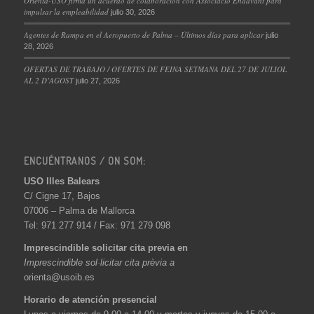
Orienta-USO firma un acuerdo de colaboración con Associació Endavant para
impulsar la empleabilidad
julio 30, 2026
Agentes de Rampa en el Aeropuerto de Palma – Últimos días para aplicar
julio
28, 2026
OFERTAS DE TRABAJO / OFERTES DE FEINA SETMANA DEL 27 DE JULIOL
AL 2 D’AGOST
julio 27, 2026
ENCUÉNTRANOS / ON SOM:
USO Illes Balears
C/ Cigne 17, Bajos
07006 – Palma de Mallorca
Tel: 971 277 914 / Fax: 971 279 098
Imprescindible solicitar cita previa en
Imprescindible sol·licitar cita prèvia a
orienta@usoib.es
Horario de atención presencial