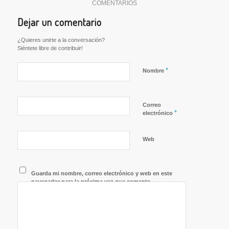
COMENTARIOS
en
una
ventana
Dejar un comentario
nueva)
¿Quieres unirte a la conversación?
Siéntete libre de contribuir!
*
Nombre
Correo
*
electrónico
Web
Guarda mi nombre, correo electrónico y web en este
navegador para la próxima vez que comente.