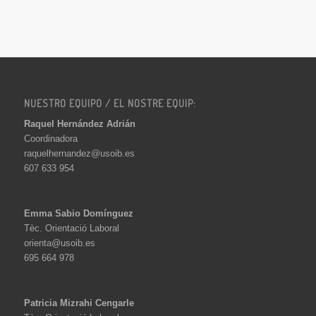
NUESTRO EQUIPO / EL NOSTRE EQUIP:
Raquel Hernández Adrián
Coordinadora
raquelhernandez@usoib.es
607 633 954
Emma Sabio Domínguez
Tèc. Orientació Laboral
orienta@usoib.es
695 664 978
Patricia Mizrahi Cengarle