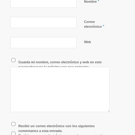
*
Nombre
Correo
*
electrónico
Web
Guarda mi nombre, correo electrónico y web en este
navegador para la próxima vez que comente.
Recibir un correo electrónico con los siguientes
comentarios a esta entrada.