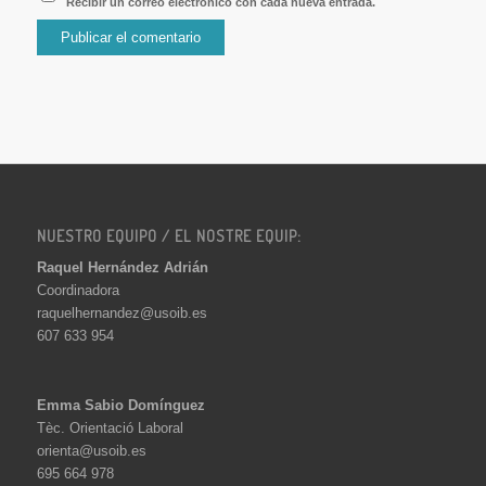
Recibir un correo electrónico con cada nueva entrada.
NUESTRO EQUIPO / EL NOSTRE EQUIP:
Raquel Hernández Adrián
Coordinadora
raquelhernandez@usoib.es
607 633 954
Emma Sabio Domínguez
Tèc. Orientació Laboral
orienta@usoib.es
695 664 978