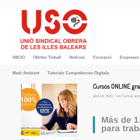
INICIO
Ofertes Treball
Notícies
Formació
Empreses 
Medi Ambient
Tutorials Competències Digitals
Cursos ONLINE gra
/
abril 19, 2021
en
Cursos act
Más de 1
para tra