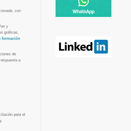
cionada, con
/as y
s gráficas,
e formación
aciones de
 respuesta a
itación para el
 y