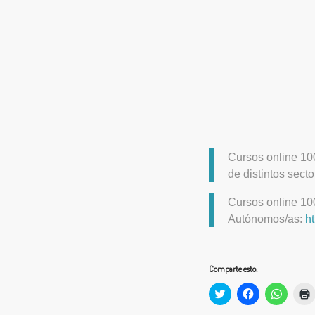
Cursos online 10
de distintos sect
Cursos online 1
Autónomos/as:
h
Comparte esto:
Haz
Haz
Haz
clic
clic
clic
c
para
para
para