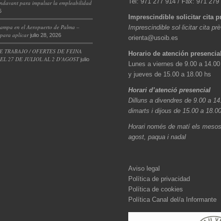
Tel: 971 277 914 / Fax: 971 279
ndavant para impulsar la empleabilidad
6
Imprescindible solicitar cita p
ampa en el Aeropuerto de Palma –
Imprescindible sol·licitar cita pr
 para aplicar
julio 28, 2026
orienta@usoib.es
E TRABAJO / OFERTES DE FEINA
Horario de atención presencia
L 27 DE JULIOL AL 2 D’AGOST
julio
Lunes a viernes de 9.00 a 14.00
y jueves de 15.00 a 18.00 hs
Horari d’atenció presencial
Dilluns a divendres de 9.00 a 14
dimarts i dijous de 15.00 a 18.0
Horari només de matí els mesos 
agost, paqua i nadal
Aviso legal
Política de privacidad
Política de cookies
Política Canal del/a Informante