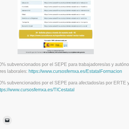
0% subvencionados por el SEPE para trabajadores/as y autón
ores laborales:
https://www.cursosfemxa.es/EstatalFormacion
00% subvencionados por el SEPE para afectados/as por ERTE 
ttps://www.cursosfemxa.es/TICestatal
Haz
Haz
lic
clic
para
para