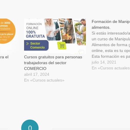
ir
imprimir
enviar
Se
un
App
abre
enlace
en
por
una
correo
ventana
electrónico
Formación de Manip
nueva)
a
alimentos.
a
un
amigo
Si estás interesado/a
(Se
un curso de Manipul
abre
en
Alimentos de forma g
una
ventana
online, esta es tu op
nueva)
Esta formación es p
ra el
Cursos gratuitos para personas
en desempleo, en E
julio 14, 2021
trabajadoras del sector
autónomos y trabaja
En «Cursos actuale
COMERCIO
los sectores de educ
abril 17, 2024
información, comuni
En «Cursos actuales»
artes gráficas. Las f
curso son del 26 al
0