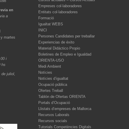
 098
Empreses col·laboradores
revia en
Entitats col·laboradores
èvia a
Formació
Igualtat WEBS
INICI
l
Persones Candidates per treballar
 y martes
Experiencias de éxito
Material Didáctico Propio
Boletines de Empleo e Igualdad
.00 i
ORIENTA-USO
0 hs
Medi Ambient
Notícies
de juliol,
Notícies d’igualtat
Ocupació pública
Ofertes Treball
Tablón de Ofertas ORIENTA
Portals d’Ocupació
Llistats d’empreses de Mallorca
Recursos Laborals
Recursos socials
Tutorials Competències Digitals