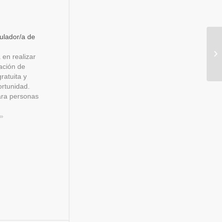
ulador/a de
 en realizar
ación de
ratuita y
ortunidad.
ara personas
RTE,
dores/as de
s»
ación,
cación y
echas del
…