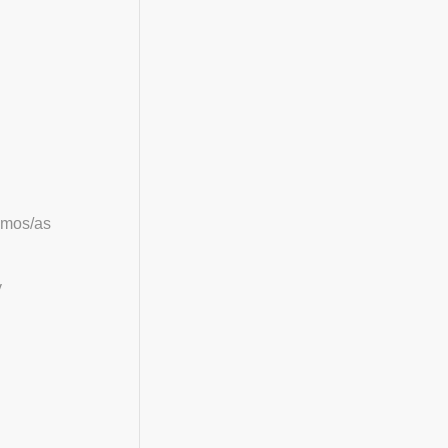
omos/as
y