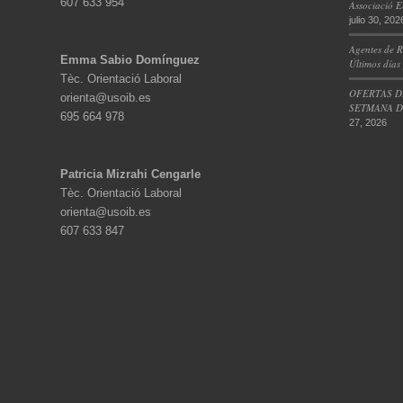
607 633 954
Associació E
julio 30, 202
Agentes de R
Emma Sabio Domínguez
Últimos días
Tèc. Orientació Laboral
OFERTAS D
orienta@usoib.es
SETMANA DE
695 664 978
27, 2026
Patricia Mizrahi Cengarle
Tèc. Orientació Laboral
orienta@usoib.es
607 633 847