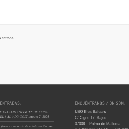
a entrada.
 ENTRADAS:
ENCUÉNTRANOS / ON SOM:
USO Illes Balears
E TRABAJO / OFERTES DE FEINA
L 3 AL 9 D’AGOST
agosto 7, 2026
C/ Cigne 17, Bajos
07006 – Palma de Mallorca
 firma un acuerdo de colaboración con