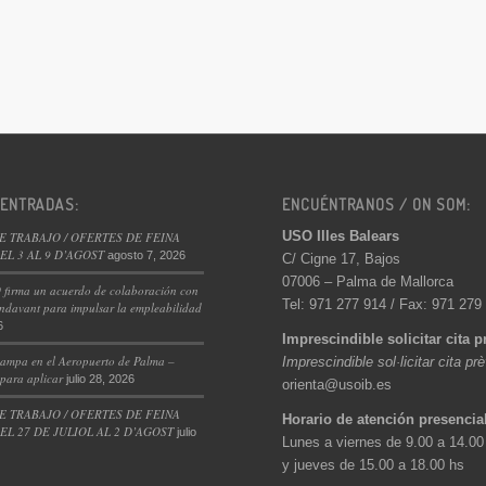
 ENTRADAS:
ENCUÉNTRANOS / ON SOM:
USO Illes Balears
E TRABAJO / OFERTES DE FEINA
L 3 AL 9 D’AGOST
agosto 7, 2026
C/ Cigne 17, Bajos
07006 – Palma de Mallorca
 firma un acuerdo de colaboración con
Tel: 971 277 914 / Fax: 971 279
ndavant para impulsar la empleabilidad
6
Imprescindible solicitar cita p
ampa en el Aeropuerto de Palma –
Imprescindible sol·licitar cita pr
 para aplicar
julio 28, 2026
orienta@usoib.es
E TRABAJO / OFERTES DE FEINA
Horario de atención presencia
L 27 DE JULIOL AL 2 D’AGOST
julio
Lunes a viernes de 9.00 a 14.00
y jueves de 15.00 a 18.00 hs