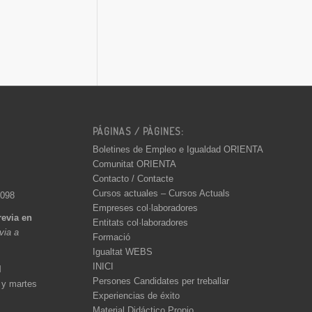
PÁGINAS / PÀGINES:
Boletines de Empleo e Igualdad ORIENTA
Comunitat ORIENTA
Contacto / Contacte
Cursos actuales – Cursos Actuals
 098
Empreses col·laboradores
revia en
Entitats col·laboradores
èvia a
Formació
Igualtat WEBS
INICI
l
Persones Candidates per treballar
 y martes
Experiencias de éxito
Material Didáctico Propio