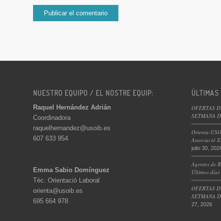
NUESTRO EQUIPO / EL NOSTRE EQUIP:
ÚLTIMAS
Raquel Hernández Adrián
OFERTAS D
SETMANA DE
Coordinadora
raquelhernandez@usoib.es
Orienta-USO
607 633 954
Associació E
julio 30, 202
Agentes de R
Emma Sabio Domínguez
Últimos días
Tèc. Orientació Laboral
OFERTAS D
orienta@usoib.es
SETMANA DE
695 664 978
27, 2026