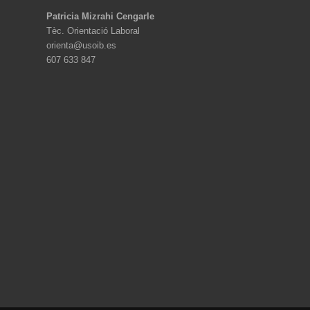
Patricia Mizrahi Cengarle
Tèc. Orientació Laboral
orienta@usoib.es
607 633 847