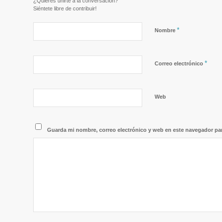
¿Quieres unirte a la conversación?
Siéntete libre de contribuir!
*
Nombre
*
Correo electrónico
Web
Guarda mi nombre, correo electrónico y web en este navegador pa