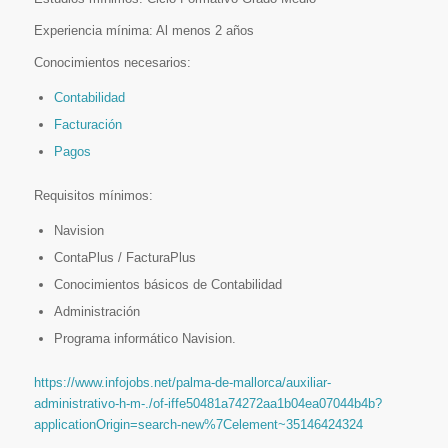
Experiencia mínima: Al menos 2 años
Conocimientos necesarios:
Contabilidad
Facturación
Pagos
Requisitos mínimos:
Navision
ContaPlus / FacturaPlus
Conocimientos básicos de Contabilidad
Administración
Programa informático Navision.
https://www.infojobs.net/palma-de-mallorca/auxiliar-
administrativo-h-m-./of-iffe50481a74272aa1b04ea07044b4b?
applicationOrigin=search-new%7Celement~35146424324