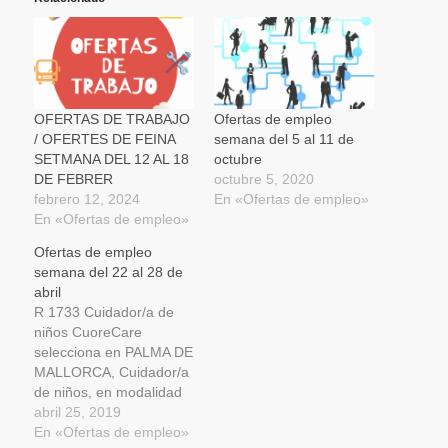
OFERTAS DE TRABAJO
Ofertas de empleo
/ OFERTES DE FEINA
semana del 5 al 11 de
SETMANA DEL 12 AL 18
octubre
DE FEBRER
octubre 5, 2020
febrero 12, 2024
En «Ofertas de empleo»
En «Ofertas de empleo»
Ofertas de empleo
semana del 22 al 28 de
abril
R 1733 Cuidador/a de
niños CuoreCare
selecciona en PALMA DE
MALLORCA, Cuidador/a
de niños, en modalidad
de externa, para trabajar
abril 25, 2019
con una familia con un
En «Ofertas de empleo»