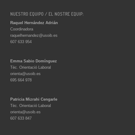
NUESTRO EQUIPO / EL NOSTRE EQUIP:
Raquel Hernández Adrián
Coordinadora
raquelhernandez@usoib.es
607 633 954
Emma Sabio Domínguez
Tèc. Orientació Laboral
orienta@usoib.es
695 664 978
Patricia Mizrahi Cengarle
Tèc. Orientació Laboral
orienta@usoib.es
607 633 847