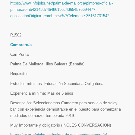
https://www.infojobs.net/palma-de-mallorca/pintores-oficial-
primera/of-ib42143d746486196c4365457669447?
applicationOrigin=search-new%7Celement~35161731542
R1502
Camarero/a
Can Punta
Palma De Mallorca, Illes Balears (España)
Requisitos
Estudios mínimos: Educación Secundaria Obligatoria
Experiencia mínima: Más de 5 años
Descripción: Seleccionamos Camarero para servicio de salay
bar, con experiencia demostrable en el puesto para comenzar a
mediados demarzo, temporada 2019.
Muy Importante y obligatorio (INGLÉS CONVERSACIÓN)
https://www.infojobs.net/palma-de-mallorca/camarero/of-