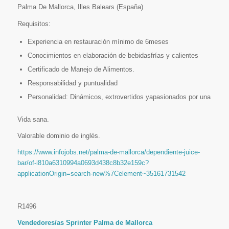
Palma De Mallorca, Illes Balears (España)
Requisitos:
Experiencia en restauración mínimo de 6meses
Conocimientos en elaboración de bebidasfrías y calientes
Certificado de Manejo de Alimentos.
Responsabilidad y puntualidad
Personalidad: Dinámicos, extrovertidos yapasionados por una
Vida sana.
Valorable dominio de inglés.
https://www.infojobs.net/palma-de-mallorca/dependiente-juice-
bar/of-i810a6310994a0693d438c8b32e159c?
applicationOrigin=search-new%7Celement~35161731542
R1496
Vendedores/as Sprinter Palma de Mallorca