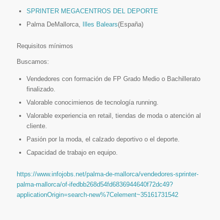
SPRINTER MEGACENTROS DEL DEPORTE
Palma DeMallorca,
Illes Balears
(España)
Requisitos mínimos
Buscamos:
Vendedores con formación de FP Grado Medio o Bachillerato
finalizado.
Valorable conocimienos de tecnología running.
Valorable experiencia en retail, tiendas de moda o atención al
cliente.
Pasión por la moda, el calzado deportivo o el deporte.
Capacidad de trabajo en equipo.
https://www.infojobs.net/palma-de-mallorca/vendedores-sprinter-
palma-mallorca/of-ifedbb268d54fd6836944640f72dc49?
applicationOrigin=search-new%7Celement~35161731542