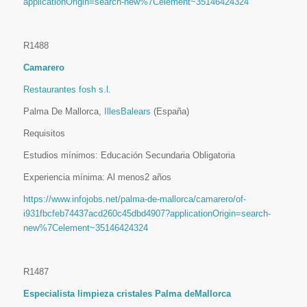
applicationOrigin=search-new%7Celement~35146424324
R1488
Camarero
Restaurantes fosh s.l.
Palma De Mallorca,
IllesBalears
(España)
Requisitos
Estudios mínimos: Educación Secundaria Obligatoria
Experiencia mínima: Al menos2 años
https://www.infojobs.net/palma-de-mallorca/camarero/of-
i931fbcfeb74437acd260c45dbd4907?applicationOrigin=search-
new%7Celement~35146424324
R1487
Especialista limpieza cristales Palma deMallorca