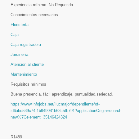
Experiencia mínima: No Requerida
Conocimientos necesarios:
Floristería
Caja
Caja registradora
Jardinería
Atención al cliente
Mantenimiento
Requisitos mínimos
Buena presencia, fácil aprendizaje, puntualidad,seriedad.
https://www.infojobs.net/llucmajor/dependiente/of-
id6abc539c74f1b949081b63c5fb791?applicationOrigin=search-
new%7Celement~35146424324
R1489