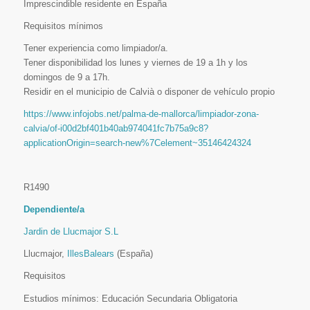
Imprescindible residente en España
Requisitos mínimos
Tener experiencia como limpiador/a.
Tener disponibilidad los lunes y viernes de 19 a 1h y los
domingos de 9 a 17h.
Residir en el municipio de Calvià o disponer de vehículo propio
https://www.infojobs.net/palma-de-mallorca/limpiador-zona-
calvia/of-i00d2bf401b40ab974041fc7b75a9c8?
applicationOrigin=search-new%7Celement~35146424324
R1490
Dependiente/a
Jardin de Llucmajor S.L
Llucmajor,
IllesBalears
(España)
Requisitos
Estudios mínimos: Educación Secundaria Obligatoria