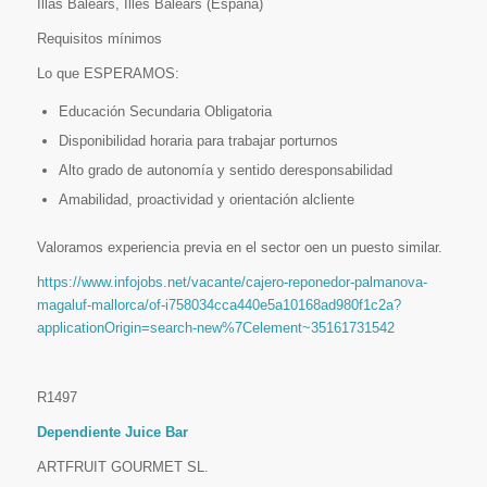
Illas Balears, Illes Balears (España)
Requisitos mínimos
Lo que ESPERAMOS:
Educación Secundaria Obligatoria
Disponibilidad horaria para trabajar porturnos
Alto grado de autonomía y sentido deresponsabilidad
Amabilidad, proactividad y orientación alcliente
Valoramos experiencia previa en el sector oen un puesto similar.
https://www.infojobs.net/vacante/cajero-reponedor-palmanova-
magaluf-mallorca/of-i758034cca440e5a10168ad980f1c2a?
applicationOrigin=search-new%7Celement~35161731542
R1497
Dependiente Juice Bar
ARTFRUIT GOURMET SL.