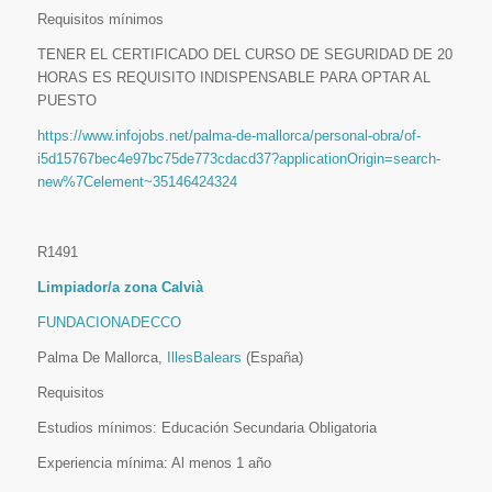
Requisitos mínimos
TENER EL CERTIFICADO DEL CURSO DE SEGURIDAD DE 20
HORAS ES REQUISITO INDISPENSABLE PARA OPTAR AL
PUESTO
https://www.infojobs.net/palma-de-mallorca/personal-obra/of-
i5d15767bec4e97bc75de773cdacd37?applicationOrigin=search-
new%7Celement~35146424324
R1491
Limpiador/a zona Calvià
FUNDACIONADECCO
Palma De Mallorca,
IllesBalears
(España)
Requisitos
Estudios mínimos: Educación Secundaria Obligatoria
Experiencia mínima: Al menos 1 año