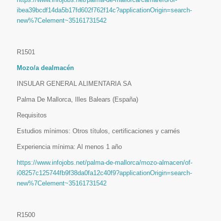
ibea39bcdf14da5b17fd602f762f14c?applicationOrigin=search-
new%7Celement~35161731542
R1501
Mozo/a dealmacén
INSULAR GENERAL ALIMENTARIA SA
Palma De Mallorca, Illes Balears (España)
Requisitos
Estudios mínimos: Otros títulos, certificaciones y carnés
Experiencia mínima: Al menos 1 año
https://www.infojobs.net/palma-de-mallorca/mozo-almacen/of-
i08257c125744fb9f38da0fa12c40f9?applicationOrigin=search-
new%7Celement~35161731542
R1500