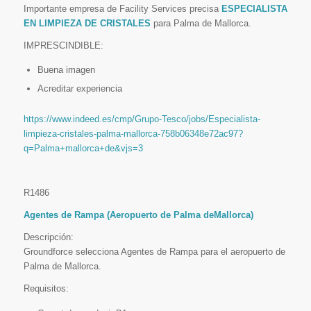
Importante empresa de Facility Services precisa
ESPECIALISTA
EN LIMPIEZA DE CRISTALES
para Palma de Mallorca.
IMPRESCINDIBLE:
Buena imagen
Acreditar experiencia
https://www.indeed.es/cmp/Grupo-Tesco/jobs/Especialista-
limpieza-cristales-palma-mallorca-758b06348e72ac97?
q=Palma+mallorca+de&vjs=3
R1486
Agentes de Rampa (Aeropuerto de Palma deMallorca)
Descripción:
Groundforce selecciona Agentes de Rampa para el aeropuerto de
Palma de Mallorca.
Requisitos: