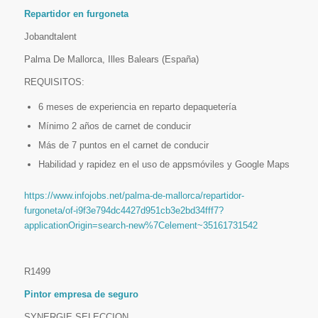
Repartidor en furgoneta
Jobandtalent
Palma De Mallorca, Illes Balears (España)
REQUISITOS:
6 meses de experiencia en reparto depaquetería
Mínimo 2 años de carnet de conducir
Más de 7 puntos en el carnet de conducir
Habilidad y rapidez en el uso de appsmóviles y Google Maps
https://www.infojobs.net/palma-de-mallorca/repartidor-
furgoneta/of-i9f3e794dc4427d951cb3e2bd34fff7?
applicationOrigin=search-new%7Celement~35161731542
R1499
Pintor empresa de seguro
SYNERGIE SELECCION