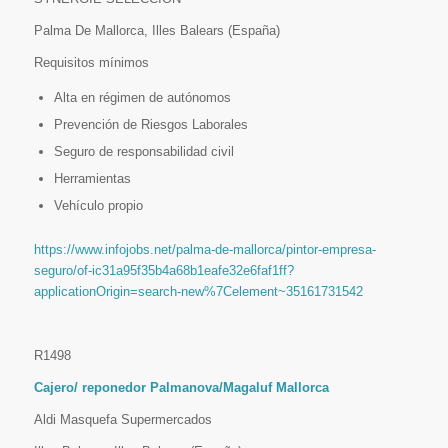
Palma De Mallorca, Illes Balears (España)
Requisitos mínimos
Alta en régimen de autónomos
Prevención de Riesgos Laborales
Seguro de responsabilidad civil
Herramientas
Vehículo propio
https://www.infojobs.net/palma-de-mallorca/pintor-empresa-
seguro/of-ic31a95f35b4a68b1eafe32e6faf1ff?
applicationOrigin=search-new%7Celement~35161731542
R1498
Cajero/ reponedor Palmanova/Magaluf Mallorca
Aldi Masquefa Supermercados