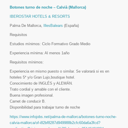
Botones turno de noche – Calvià (Mallorca)
IBEROSTAR HOTELS & RESORTS
Palma De Mallorca,
IllesBalears
(España)
Requisitos
Estudios mínimos: Ciclo Formativo Grado Medio
Experiencia mínima: Al menos 1año
Requisitos mínimos:
Experiencia en mismo puesto o similar. Se valorará si es en
hoteles 5* y/o Gran Lujo,boutique hotel.
Conocimiento de INGLÉS y ALEMÁN.
Trato cordial y amable con el cliente.
Buena imagen profesional.
Carnet de conducir B.
Disponibilidad para trabajar turno de noche
https://www.infojobs.net/palma-de-mallorca/botones-turno-noche-
calvia-mallorca/of-i82bf8287d949988b2cfc60da6a3fcd?