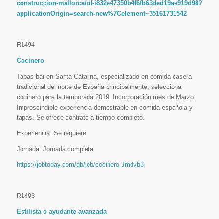
construccion-mallorca/of-i832e47350b4f6fb63ded19ae919d98?
applicationOrigin=search-new%7Celement~35161731542
R1494
Cocinero
Tapas bar en Santa Catalina, especializado en comida casera
tradicional del norte de España principalmente, selecciona
cocinero para la temporada 2019. Incorporación mes de Marzo.
Imprescindible experiencia demostrable en comida española y
tapas. Se ofrece contrato a tiempo completo.
Experiencia: Se requiere
Jornada: Jornada completa
https://jobtoday.com/gb/job/cocinero-Jmdvb3
R1493
Estilista o ayudante avanzada