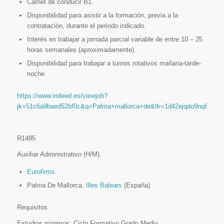
Carnet de conducir B1.
Disponibilidad para asistir a la formación, previa a la
contratación, durante el periodo indicado.
Interés en trabajar a jornada parcial variable de entre 10 – 25
horas semanales (aproximadamente).
Disponibilidad para trabajar a turnos rotativos mañana-tarde-
noche
https://www.indeed.es/viewjob?
jk=51c6a9baed52bf0c&q=Palma+mallorca+de&tk=1d42ejqdo9nq8802&
R1485
Auxiliar Administrativo (H/M).
Eurofirms
Palma De Mallorca,
Illes Balears
(España)
Requisitos
Estudios mínimos: Ciclo Formativo Grado Medio