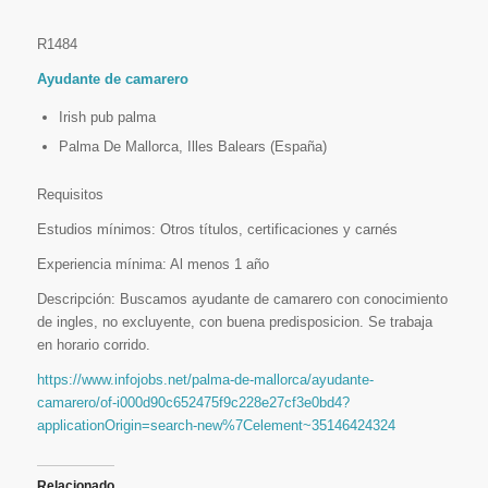
R1484
Ayudante de camarero
Irish pub palma
Palma De Mallorca, Illes Balears (España)
Requisitos
Estudios mínimos: Otros títulos, certificaciones y carnés
Experiencia mínima: Al menos 1 año
Descripción: Buscamos ayudante de camarero con conocimiento
de ingles, no excluyente, con buena predisposicion. Se trabaja
en horario corrido.
https://www.infojobs.net/palma-de-mallorca/ayudante-
camarero/of-i000d90c652475f9c228e27cf3e0bd4?
applicationOrigin=search-new%7Celement~35146424324
Relacionado