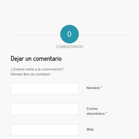
niño de 4 años.
Imprescindible disponer
de papeles en regla. R
1732 Friegaplatos y
ayudante de cocina
Busco un fregaperola
0
con experiencia en…
COMENTARIOS
Dejar un comentario
¿Quieres unirte a la conversación?
Siéntete libre de contribuir!
*
Nombre
Correo
*
electrónico
Web