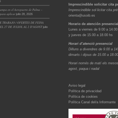
6
Imprescindible solicitar cita p
ampa en el Aeropuerto de Palma –
Imprescindible sol·licitar cita pr
 para aplicar
julio 28, 2026
orienta@usoib.es
E TRABAJO / OFERTES DE FEINA
Horario de atención presencia
L 27 DE JULIOL AL 2 D’AGOST
julio
Lunes a viernes de 9.00 a 14.00
y jueves de 15.00 a 18.00 hs
Horari d’atenció presencial
Dilluns a divendres de 9.00 a 14
dimarts i dijous de 15.00 a 18.0
Horari només de matí els mesos 
agost, paqua i nadal
Aviso legal
Política de privacidad
Política de cookies
Política Canal del/a Informante