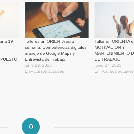
una
correo
ventana
electrónico
nueva)
a
a
un
amigo
(Se
abre
en
una
ventana
nueva)
ana 19
Talleres en ORIENTA esta
Taller en ORIENTA e
semana: Competencias digitales:
MOTIVACIÓN Y
manejo de Google Maps y
MANTENIMIENTO D
 PUESTO
Entrevista de Trabajo
DE TRABAJO
junio 19, 2023
junio 27, 2023
En «Cursos actuales»
En «Cursos actuale
0