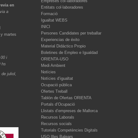
Empreses col·laboradores
revia en
Entitats col·laboradores
èvia a
Formació
Igualtat WEBS
INICI
l
Persones Candidates per treballar
 y martes
Experiencias de éxito
Material Didáctico Propio
Boletines de Empleo e Igualdad
.00 i
ORIENTA-USO
0 hs
Medi Ambient
Notícies
de juliol,
Notícies d’igualtat
Ocupació pública
Ofertes Treball
Tablón de Ofertas ORIENTA
Portals d’Ocupació
Llistats d’empreses de Mallorca
Recursos Laborals
Recursos socials
Tutorials Competències Digitals
USO Illes Balears