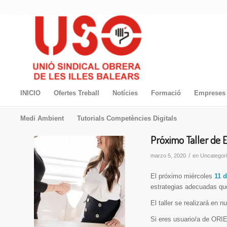
INICIO
Ofertes Treball
Notícies
Formació
Empreses 
Medi Ambient
Tutorials Competències Digitals
Próximo Taller de E
/
marzo 5, 2020
en
Uncategor
El próximo miércoles
11 
estrategias adecuadas qu
El taller se realizará en 
Si eres usuario/a de ORIE