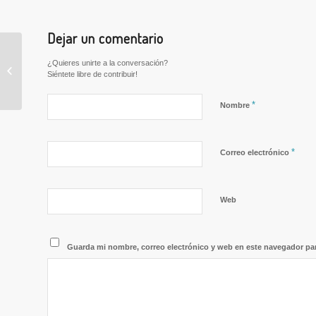
Dejar un comentario
OFERTAS DE
¿Quieres unirte a la conversación?
COBERTURA
Siéntete libre de contribuir!
URGENTE – ORIENTA
*
Nombre
*
Correo electrónico
Web
Guarda mi nombre, correo electrónico y web en este navegador pa