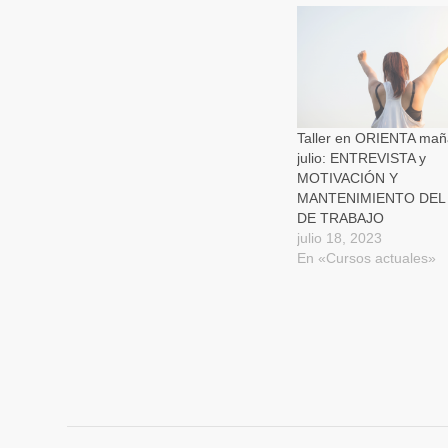
abre
abre
abre
en
en
en
una
una
una
ventana
ventana
ventan
nueva)
nueva)
nueva)
Taller en ORIENTA mañ
julio: ENTREVISTA y
MOTIVACIÓN Y
MANTENIMIENTO DEL
DE TRABAJO
julio 18, 2023
En «Cursos actuales»