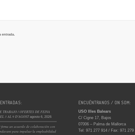
a entrada.
 ENTRADAS:
ENCUÉNTRANOS / ON SOM:
USO Illes Balears
E TRABAJO / OFERTES DE FEINA
L 3 AL 9 D’AGOST
agosto 6, 2026
C/ Cigne 17, Bajos
07006 – Palma de Mallorca
 firma un acuerdo de colaboración con
Tel: 971 277 914 / Fax: 971 279
ndavant para impulsar la empleabilidad