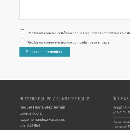
Recibir un correo electrónico con los siguientes comentarios a est
Recibir un correo electrónico con cada nueva entrada.
NUESTRO EQUIPO / EL NOSTRE EQUIP:
ÚLTIMAS
Raquel Hernández Adrián
OFERTAS D
SETMANA DE
Coordinadora
raquelhernandez@usoib.es
Orienta-USO
607 633 954
Associació E