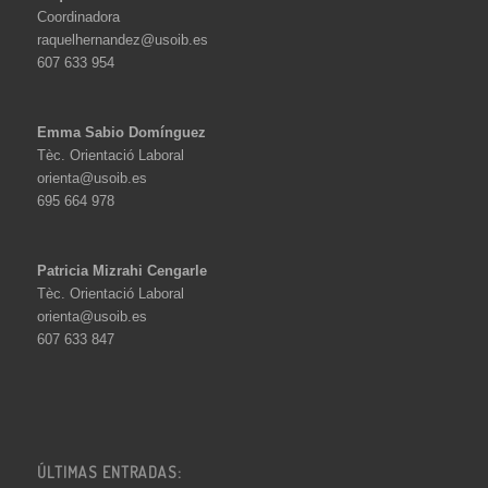
Coordinadora
raquelhernandez@usoib.es
607 633 954
Emma Sabio Domínguez
Tèc. Orientació Laboral
orienta@usoib.es
695 664 978
Patricia Mizrahi Cengarle
Tèc. Orientació Laboral
orienta@usoib.es
607 633 847
ÚLTIMAS ENTRADAS: