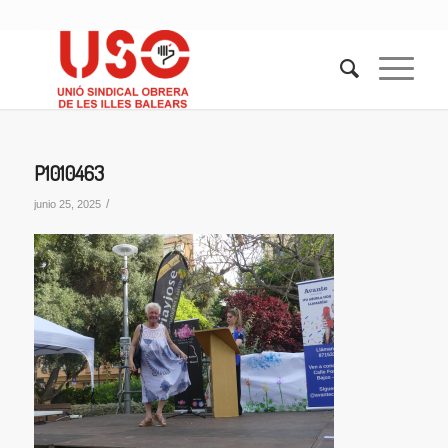
P1010463
/
junio 25, 2025