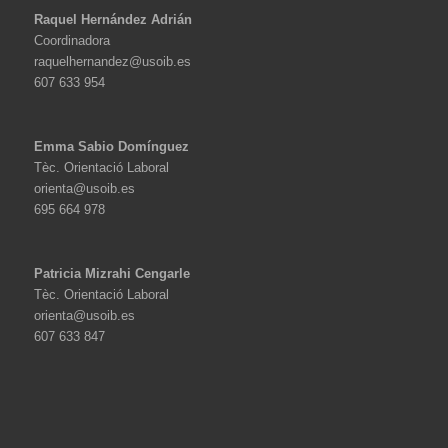
Raquel Hernández Adrián
Coordinadora
raquelhernandez@usoib.es
607 633 954
Emma Sabio Domínguez
Tèc. Orientació Laboral
orienta@usoib.es
695 664 978
Patricia Mizrahi Cengarle
Tèc. Orientació Laboral
orienta@usoib.es
607 633 847