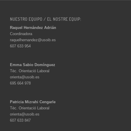
NUESTRO EQUIPO / EL NOSTRE EQUIP:
Raquel Hernández Adrián
Coordinadora
raquelhernandez@usoib.es
607 633 954
Emma Sabio Domínguez
Tèc. Orientació Laboral
orienta@usoib.es
695 664 978
Patricia Mizrahi Cengarle
Tèc. Orientació Laboral
orienta@usoib.es
607 633 847