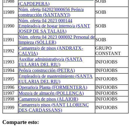
11988
SOIB
(CAPDEPERA)
Núm. oferta 042023000656 Peón/a
11989
SOIB
construcción (SANTANYI)
Núm. oferta 04 2023 000144
11990
Empleado/a de hogar interno/a (SANT
SOIB
JOSEP DE SA TALAIA)
Núm. oferta 04 2023 000692 Personal de
11991
SOIB
limpieza (SÓLLER)
Camarera/o de pisos (ANDRATX-
GRUPO
11992
CALVIA)
CONSTANT
Auxiliar administrativo/a (SANTA
11993
INFOJOBS
EULARIA DEL RIU)
11994
Peón/a construcción (PETRA)
INFOJOBS
Empleado/a de mantenimiento (SANTA
11995
INFOJOBS
EULARIA DEL RIU)
11996
Operario/a Planta (FORMENTERA)
INFOJOBS
11997
Mozo/a de almacén (POLLENÇA)
INFOJOBS
11998
Camarero/a de pisos (ALAIOR)
INFOJOBS
Camarera/o pisos (SANT LLORENÇ
11999
INFOJOBS
DES CARDASSANS)
Comparte esto: