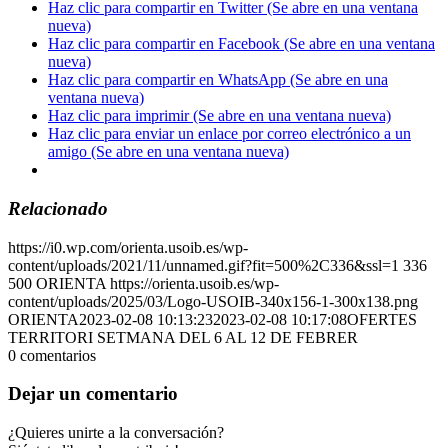
Haz clic para compartir en Twitter (Se abre en una ventana
nueva)
Haz clic para compartir en Facebook (Se abre en una ventana
nueva)
Haz clic para compartir en WhatsApp (Se abre en una
ventana nueva)
Haz clic para imprimir (Se abre en una ventana nueva)
Haz clic para enviar un enlace por correo electrónico a un
amigo (Se abre en una ventana nueva)
Relacionado
https://i0.wp.com/orienta.usoib.es/wp-
content/uploads/2021/11/unnamed.gif?fit=500%2C336&ssl=1
336
500
ORIENTA
https://orienta.usoib.es/wp-
content/uploads/2025/03/Logo-USOIB-340x156-1-300x138.png
ORIENTA
2023-02-08 10:13:23
2023-02-08 10:17:08
OFERTES
TERRITORI SETMANA DEL 6 AL 12 DE FEBRER
0
comentarios
Dejar un comentario
¿Quieres unirte a la conversación?