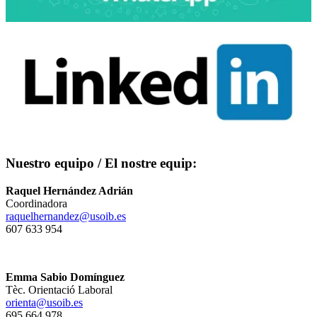
Nuestro equipo / El nostre equip:
Raquel Hernández Adrián
Coordinadora
raquelhernandez@usoib.es
607 633 954
Emma Sabio Domínguez
Tèc. Orientació Laboral
orienta@usoib.es
695 664 978