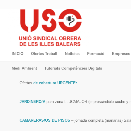
INICIO
Ofertes Treball
Notícies
Formació
Empreses 
Medi Ambient
Tutorials Competències Digitals
Ofertas
de cobertura URGENTE:
JARDINERO/A
para zona LLUCMAJOR (imprescindible coche y mo
CAMARERAS/OS DE PISOS
– jornada completa (mañ