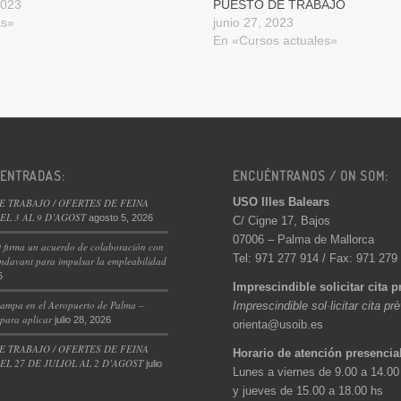
2023
PUESTO DE TRABAJO
as»
junio 27, 2023
En «Cursos actuales»
 ENTRADAS:
ENCUÉNTRANOS / ON SOM:
USO Illes Balears
E TRABAJO / OFERTES DE FEINA
L 3 AL 9 D’AGOST
agosto 5, 2026
C/ Cigne 17, Bajos
07006 – Palma de Mallorca
 firma un acuerdo de colaboración con
Tel: 971 277 914 / Fax: 971 279
ndavant para impulsar la empleabilidad
6
Imprescindible solicitar cita p
ampa en el Aeropuerto de Palma –
Imprescindible sol·licitar cita pr
 para aplicar
julio 28, 2026
orienta@usoib.es
E TRABAJO / OFERTES DE FEINA
Horario de atención presencia
L 27 DE JULIOL AL 2 D’AGOST
julio
Lunes a viernes de 9.00 a 14.00
y jueves de 15.00 a 18.00 hs