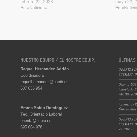
febrero 22, 2023
mayo 22, 
En «Noticias»
En «Notici
NUESTRO EQUIPO / EL NOSTRE EQUIP:
ÚLTIMAS
Raquel Hernández Adrián
OFERTAS D
SETMANA DE
Coordinadora
raquelhernandez@usoib.es
Orienta-USO
607 633 954
Associació E
julio 30, 202
Agentes de R
Emma Sabio Domínguez
Últimos días
Tèc. Orientació Laboral
OFERTAS D
orienta@usoib.es
SETMANA DE
695 664 978
27, 2026