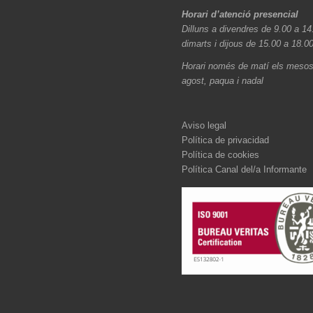
Horari d’atenció presencial
Dilluns a divendres de 9.00 a 14
dimarts i dijous de 15.00 a 18.0
Horari només de matí els mesos 
agost, paqua i nadal
Aviso legal
Política de privacidad
Política de cookies
Política Canal del/a Informante