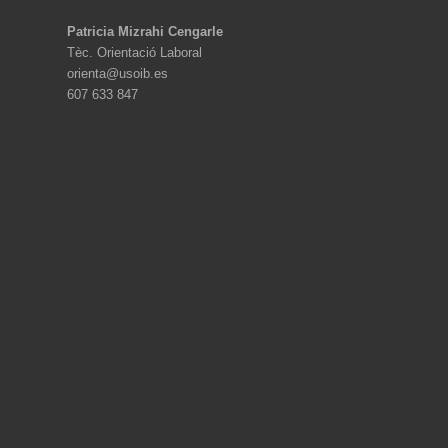
Patricia Mizrahi Cengarle
Tèc. Orientació Laboral
orienta@usoib.es
607 633 847