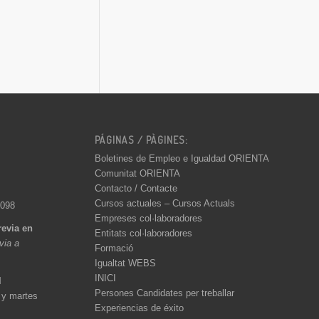
PÁGINAS / PÀGINES:
Boletines de Empleo e Igualdad ORIENTA
Comunitat ORIENTA
Contacto / Contacte
Cursos actuales – Cursos Actuals
 098
Empreses col·laboradores
revia en
Entitats col·laboradores
èvia a
Formació
Igualtat WEBS
INICI
l
Persones Candidates per treballar
 y martes
Experiencias de éxito