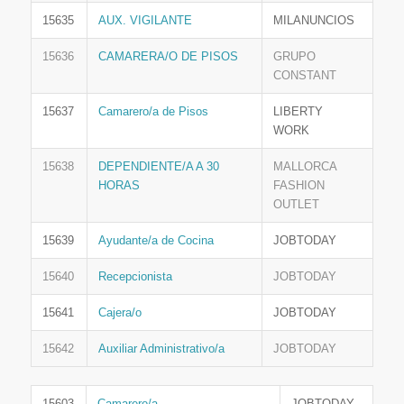
15635
AUX. VIGILANTE
MILANUNCIOS
15636
CAMARERA/O DE PISOS
GRUPO
CONSTANT
15637
Camarero/a de Pisos
LIBERTY
WORK
15638
DEPENDIENTE/A A 30
MALLORCA
HORAS
FASHION
OUTLET
15639
Ayudante/a de Cocina
JOBTODAY
15640
Recepcionista
JOBTODAY
15641
Cajera/o
JOBTODAY
15642
Auxiliar Administrativo/a
JOBTODAY
15603
Camarero/a
JOBTODAY