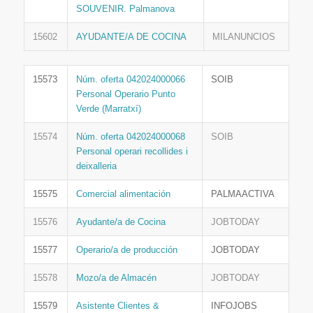
SOUVENIR. Palmanova
15602
AYUDANTE/A DE COCINA
MILANUNCIOS
15573
Núm. oferta 042024000066
SOIB
Personal Operario Punto
Verde (Marratxí)
15574
Núm. oferta 042024000068
SOIB
Personal operari recollides i
deixalleria
15575
Comercial alimentación
PALMAACTIVA
15576
Ayudante/a de Cocina
JOBTODAY
15577
Operario/a de producción
JOBTODAY
15578
Mozo/a de Almacén
JOBTODAY
15579
Asistente Clientes &
INFOJOBS