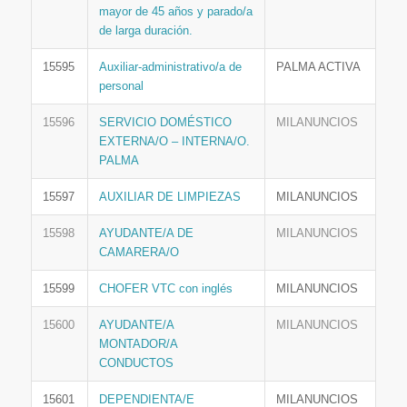
mayor de 45 años y parado/a
de larga duración.
15595
Auxiliar-administrativo/a de
PALMA ACTIVA
personal
15596
SERVICIO DOMÉSTICO
MILANUNCIOS
EXTERNA/O – INTERNA/O.
PALMA
15597
AUXILIAR DE LIMPIEZAS
MILANUNCIOS
15598
AYUDANTE/A DE
MILANUNCIOS
CAMARERA/O
15599
CHOFER VTC con inglés
MILANUNCIOS
15600
AYUDANTE/A
MILANUNCIOS
MONTADOR/A
CONDUCTOS
15601
DEPENDIENTA/E
MILANUNCIOS