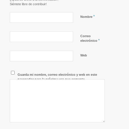
Siéntete libre de contribuir!
*
Nombre
Correo
*
electrónico
Web
Guarda mi nombre, correo electrónico y web en este
navegador para la próxima vez que comente.