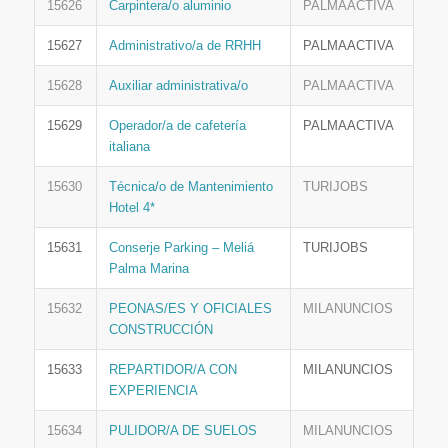
15626
Carpintera/o aluminio
PALMAACTIVA
15627
Administrativo/a de RRHH
PALMAACTIVA
15628
Auxiliar administrativa/o
PALMAACTIVA
15629
Operador/a de cafetería
PALMAACTIVA
italiana
15630
Técnica/o de Mantenimiento
TURIJOBS
Hotel 4*
15631
Conserje Parking – Meliá
TURIJOBS
Palma Marina
15632
PEONAS/ES Y OFICIALES
MILANUNCIOS
CONSTRUCCIÓN
15633
REPARTIDOR/A CON
MILANUNCIOS
EXPERIENCIA
15634
PULIDOR/A DE SUELOS
MILANUNCIOS