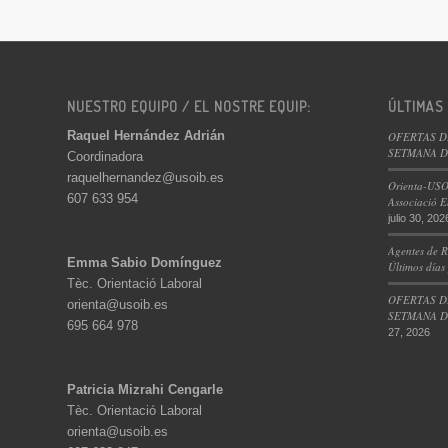
NUESTRO EQUIPO / EL NOSTRE EQUIP:
ÚLTIMAS
Raquel Hernández Adrián
OFERTAS D
SETMANA DE
Coordinadora
raquelhernandez@usoib.es
Orienta-USO
607 633 954
Associació E
julio 30, 202
Agentes de R
Emma Sabio Domínguez
Últimos días
Tèc. Orientació Laboral
OFERTAS D
orienta@usoib.es
SETMANA DE
695 664 978
27, 2026
Patricia Mizrahi Cengarle
Tèc. Orientació Laboral
orienta@usoib.es