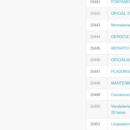
15441
FONTANERA
15442
OFICIAL 1
15443
Montador/a 
15444
GEROCUL
15445
REPARTO
15446
OFICIAL/
15447
PLADURIS
15448
MANTENIM
15449
Camarero/a
15450
Vendedor/a
20 horas
15451
Limpiador/