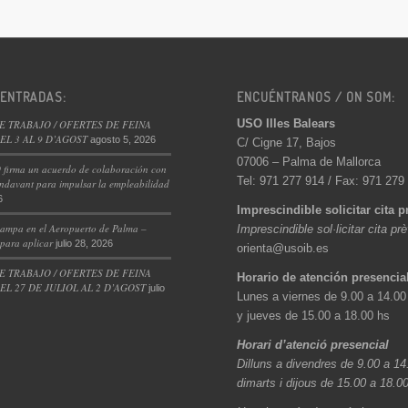
 ENTRADAS:
ENCUÉNTRANOS / ON SOM:
USO Illes Balears
E TRABAJO / OFERTES DE FEINA
L 3 AL 9 D’AGOST
agosto 5, 2026
C/ Cigne 17, Bajos
07006 – Palma de Mallorca
 firma un acuerdo de colaboración con
Tel: 971 277 914 / Fax: 971 279
ndavant para impulsar la empleabilidad
6
Imprescindible solicitar cita p
ampa en el Aeropuerto de Palma –
Imprescindible sol·licitar cita pr
 para aplicar
julio 28, 2026
orienta@usoib.es
E TRABAJO / OFERTES DE FEINA
Horario de atención presencia
L 27 DE JULIOL AL 2 D’AGOST
julio
Lunes a viernes de 9.00 a 14.00
y jueves de 15.00 a 18.00 hs
Horari d’atenció presencial
Dilluns a divendres de 9.00 a 14
dimarts i dijous de 15.00 a 18.0