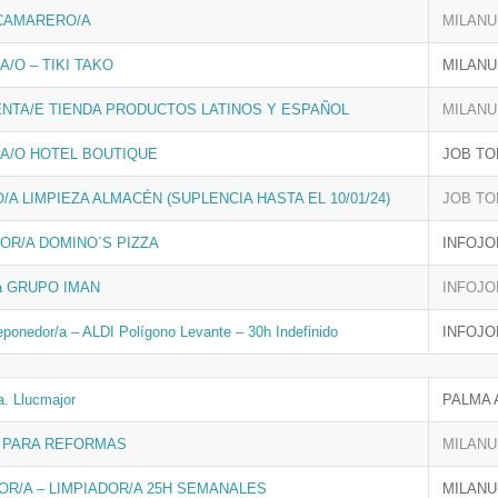
 CAMARERO/A
MILANU
/O – TIKI TAKO
MILANU
NTA/E TIENDA PRODUCTOS LATINOS Y ESPAÑOL
MILANU
A/O HOTEL BOUTIQUE
JOB TO
/A LIMPIEZA ALMACÉN (SUPLENCIA HASTA EL 10/01/24)
JOB TO
OR/A DOMINO´S PIZZA
INFOJO
/a GRUPO IMAN
INFOJO
eponedor/a – ALDI Polígono Levante – 30h Indefinido
INFOJO
a. Llucmajor
PALMA 
A PARA REFORMAS
MILANU
R/A – LIMPIADOR/A 25H SEMANALES
MILANU