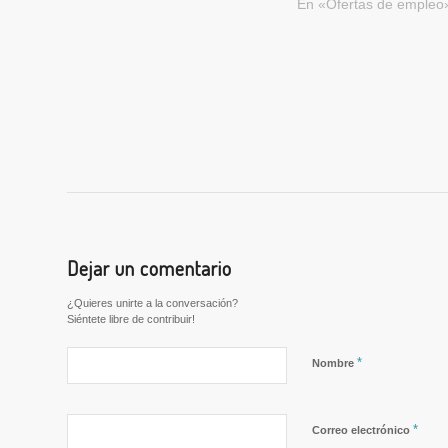
En «Ofertas de empleo
Dejar un comentario
¿Quieres unirte a la conversación?
Siéntete libre de contribuir!
*
Nombre
*
Correo electrónico