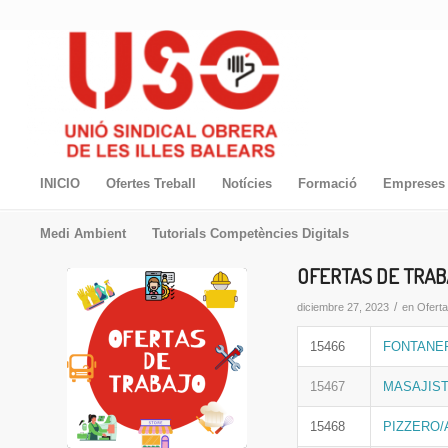
INICIO
Ofertes Treball
Notícies
Formació
Empreses 
Medi Ambient
Tutorials Competències Digitals
OFERTAS DE TRAB
/
diciembre 27, 2023
en
Ofert
15466
FONTANE
15467
MASAJIS
15468
PIZZERO/