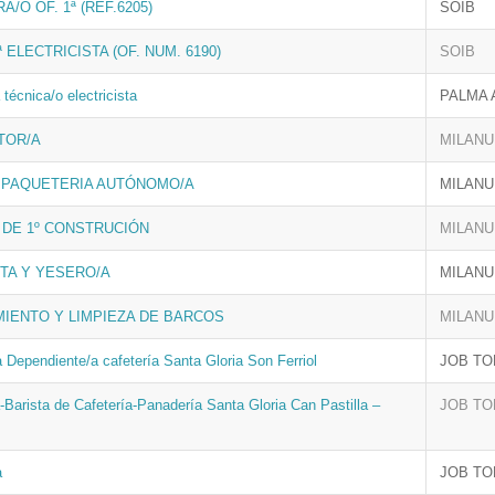
/O OF. 1ª (REF.6205)
SOIB
ª ELECTRICISTA (OF. NUM. 6190)
SOIB
técnica/o electricista
PALMA 
TOR/A
MILANU
 PAQUETERIA AUTÓNOMO/A
MILANU
A DE 1º CONSTRUCIÓN
MILANU
TA Y YESERO/A
MILANU
IENTO Y LIMPIEZA DE BARCOS
MILANU
 Dependiente/a cafetería Santa Gloria Son Ferriol
JOB TO
-Barista de Cafetería-Panadería Santa Gloria Can Pastilla –
JOB TO
a
JOB TO