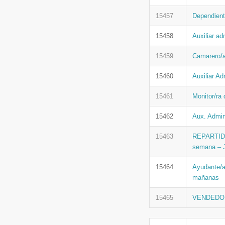
15457
Dependient
15458
Auxiliar ad
15459
Camarero/a
15460
Auxiliar Ad
15461
Monitor/ra
15462
Aux. Admi
15463
REPARTIDO
semana – 
15464
Ayudante/
mañanas
15465
VENDEDO