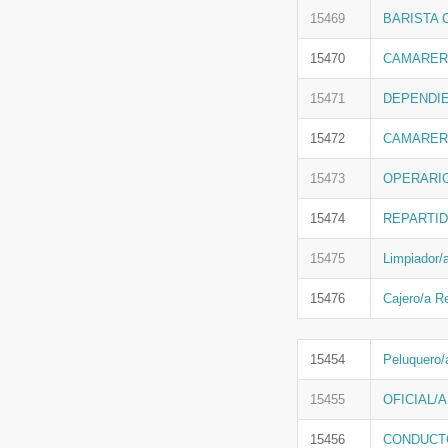
15469
BARISTA
15470
CAMARERA
15471
DEPENDIE
15472
CAMARER
15473
OPERARIO
15474
REPARTID
15475
Limpiador
15476
Cajero/a R
15454
Peluquero/
15455
OFICIAL/
15456
CONDUCTO