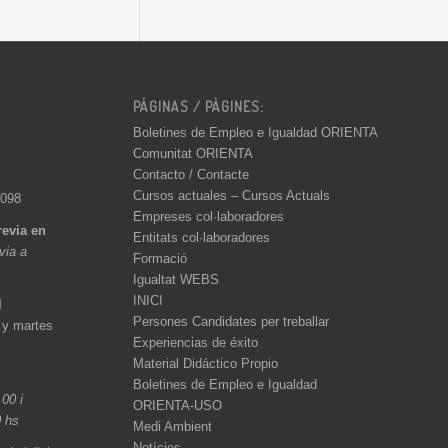
PÁGINAS / PÀGINES:
Boletines de Empleo e Igualdad ORIENTA
Comunitat ORIENTA
Contacto / Contacte
Cursos actuales – Cursos Actuals
 098
Empreses col·laboradores
revia en
Entitats col·laboradores
èvia a
Formació
Igualtat WEBS
INICI
l
Persones Candidates per treballar
 y martes
Experiencias de éxito
Material Didáctico Propio
Boletines de Empleo e Igualdad
.00 i
ORIENTA-USO
0 hs
Medi Ambient
Notícies