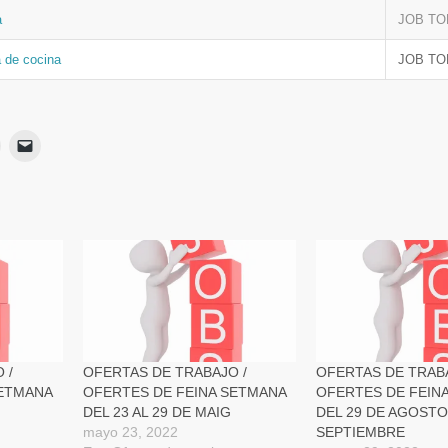
a
JOB TO
 de cocina
JOB TO
Haz
Haz
lic
clic
para
para
ir
imprimir
enviar
Se
un
App
abre
enlace
en
por
una
correo
ventana
electrónico
nueva)
a
a
un
amigo
(Se
abre
en
una
ventana
nueva)
 /
OFERTAS DE TRABAJO /
OFERTAS DE TRABA
SETMANA
OFERTES DE FEINA SETMANA
OFERTES DE FEIN
DEL 23 AL 29 DE MAIG
DEL 29 DE AGOSTO 
mayo 23, 2022
SEPTIEMBRE