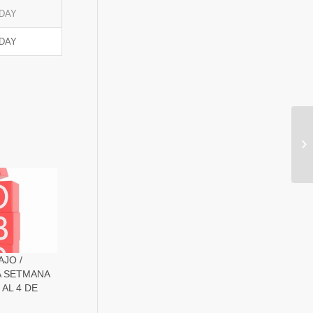
DAY
DAY
JO /
A SETMANA
AL 4 DE