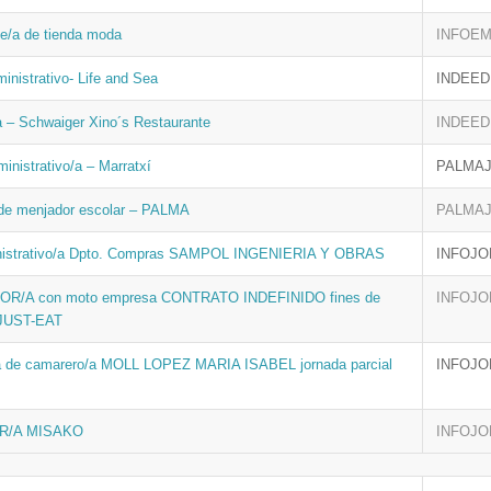
e/a de tienda moda
INFOE
ministrativo- Life and Sea
INDEED
 – Schwaiger Xino´s Restaurante
INDEED
ministrativo/a – Marratxí
PALMA
 de menjador escolar – PALMA
PALMA
nistrativo/a Dpto. Compras SAMPOL INGENIERIA Y OBRAS
INFOJO
R/A con moto empresa CONTRATO INDEFINIDO fines de
INFOJO
JUST-EAT
a de camarero/a MOLL LOPEZ MARIA ISABEL jornada parcial
INFOJO
R/A MISAKO
INFOJO