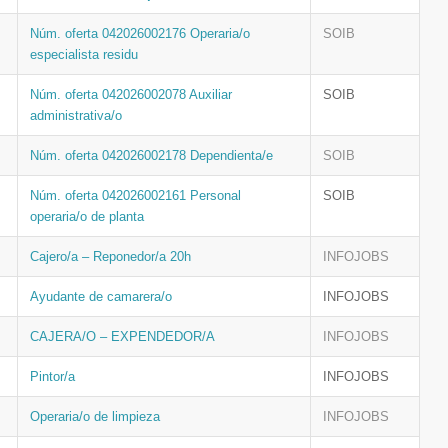
Núm. oferta 042026002176 Operaria/o
SOIB
especialista residu
Núm. oferta 042026002078 Auxiliar
SOIB
administrativa/o
Núm. oferta 042026002178 Dependienta/e
SOIB
Núm. oferta 042026002161 Personal
SOIB
operaria/o de planta
Cajero/a – Reponedor/a 20h
INFOJOBS
Ayudante de camarera/o
INFOJOBS
CAJERA/O – EXPENDEDOR/A
INFOJOBS
Pintor/a
INFOJOBS
Operaria/o de limpieza
INFOJOBS