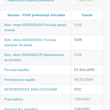
Repartidor/a pequeña paquetería
ADECCO
Vacante – Perfil profesional solicitado
Fuente
Núm. oferta 042026001610 Personal peón/a
SOIB
forestal
Núm. oferta 042026002161 Personal
SOIB
operaria/o de planta
Núm. oferta 042026002170 Dependiente/a
SOIB
de ferretería
Personal taquillas
ES BALUARD
Personal para taquilla
INSTAGRAM
DEPENDIENTA/E PARA SOUVENIR
IFOC
Planchador/a
TURIJOBS
Personal de Lavandería
TURIJOBS