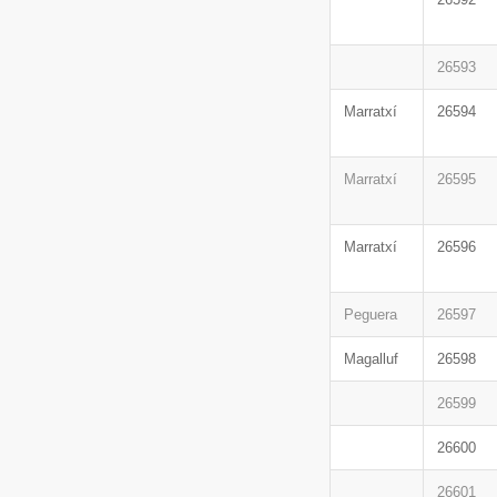
26593
Marratxí
26594
Marratxí
26595
Marratxí
26596
Peguera
26597
Magalluf
26598
26599
26600
26601