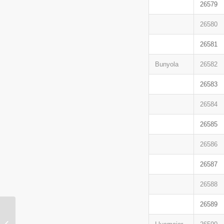
26579
26580
26581
Bunyola
26582
26583
26584
26585
26586
26587
26588
26589
ORIENTA-USO
participa en la V Fira de