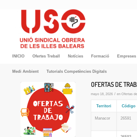
INICIO
Ofertes Treball
Notícies
Formació
Empreses 
Medi Ambient
Tutorials Competències Digitals
OFERTAS DE TRABA
/
mayo 18, 2026
en
Ofertas d
Territori
Código
Manacor
26591
26592