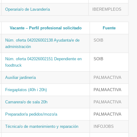
Operaria/o de Lavandería
IBEREMPLEOS
Vacante – Perfil profesional solicitado
Fuente
Núm. oferta 042026002138 Ayudanta/e de
SOIB
administración
Núm. oferta 042026002151 Dependiente en
SOIB
foodtruck
Auxiliar jardinería
PALMAACTIVA
Friegaplatos (40h i 20h)
PALMAACTIVA
Camarera/o de sala 20h
PALMAACTIVA
Preparador/a pedidos/mozo/a
PALMAACTIVA
Técnica/o de mantenimiento y reparación
INFOJOBS