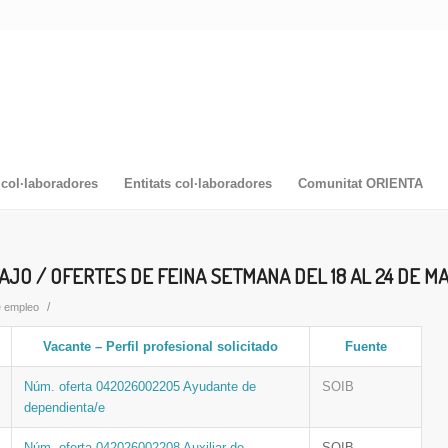
col·laboradores
Entitats col·laboradores
Comunitat ORIENTA
JO / OFERTES DE FEINA SETMANA DEL 18 AL 24 DE MA
/
e empleo
Vacante – Perfil profesional solicitado
Fuente
Núm. oferta 042026002205 Ayudante de
SOIB
dependienta/e
Núm. oferta 042026002208 Auxiliar de
SOIB