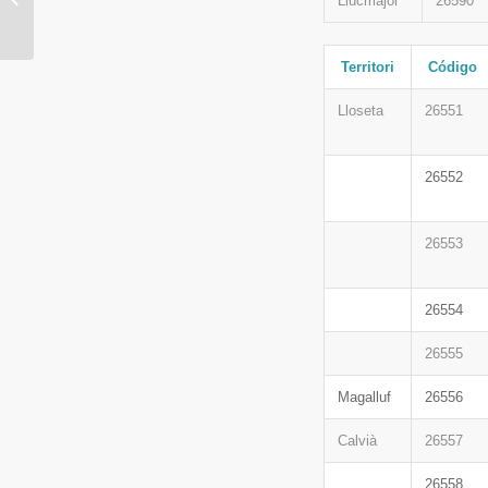
Llucmajor
26590
Formació i Ocupació de
Manacor
Territori
Código
Lloseta
26551
26552
26553
26554
26555
Magalluf
26556
Calvià
26557
26558