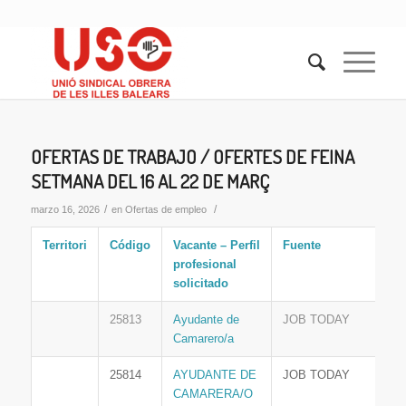
OFERTAS DE TRABAJO / OFERTES DE FEINA
SETMANA DEL 16 AL 22 DE MARÇ
/
/
marzo 16, 2026
en
Ofertas de empleo
Territori
Código
Vacante – Perfil
Fuente
profesional
solicitado
25813
Ayudante de
JOB TODAY
Camarero/a
25814
AYUDANTE DE
JOB TODAY
CAMARERA/O