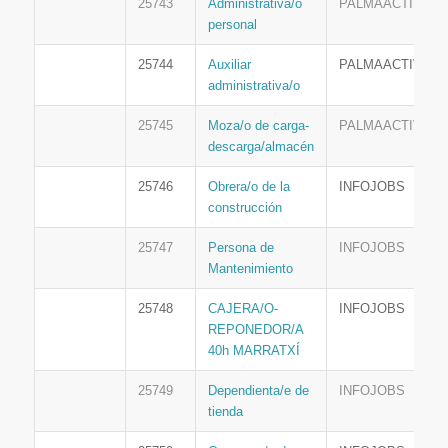
25743
Administrativa/o
PALMAACTIVA
personal
25744
Auxiliar
PALMAACTIVA
administrativa/o
25745
Moza/o de carga-
PALMAACTIVA
descarga/almacén
25746
Obrera/o de la
INFOJOBS
construcción
25747
Persona de
INFOJOBS
Mantenimiento
25748
CAJERA/O-
INFOJOBS
REPONEDOR/A
40h MARRATXÍ
25749
Dependienta/e de
INFOJOBS
tienda