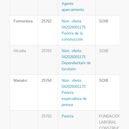
Agente
aparcamiento
Formentera
25762
Núm. oferta
SOIB
042026001176
Peón/a de la
construcción
Alcúdia
25763
Núm. oferta
SOIB
042026001175
Dependienta/e de
locutorio
Marratxí
25764
Núm. oferta
SOIB
042026001170
Peón/a
especialista de
pintura
25765
Peón/a
FUNDACIÓN
LABORAL
CONSTRUCCIÓN