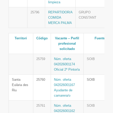
limpieza
25796
REPARTIDOR/A
GRUPO
COMIDA
CONSTANT
MERCA PALMA
Territori
Código
Vacante – Perfil
Fuente
profesional
solicitado
25759
Núm. oferta
SOIB
042026001174
Oficial 2ª Pintor/a
Santa
25760
Núm. oferta
SOIB
Eulària des
042026001167
Riu
Ayudante de
camarera/o
25761
Núm. oferta
SOIB
042026001162