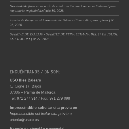
Orienta-USO firma un acuerdo de colaboración con Associació Endavant para
impulsar la empleabilidad
julio 30, 2026
Agentes de Rampa en el Aeropuerto de Palma – Últimos días para aplicar
julio
28, 2026
OFERTAS DE TRABAJO / OFERTES DE FEINA SETMANA DEL 27 DE JULIOL
AL 2 D’AGOST
julio 27, 2026
ENCUÉNTRANOS / ON SOM:
USO Illes Balears
C/ Cigne 17, Bajos
07006 – Palma de Mallorca
Tel: 971 277 914 / Fax: 971 279 098
Imprescindible solicitar cita previa en
Imprescindible sol·licitar cita prèvia a
orienta@usoib.es
Horario de atención presencial