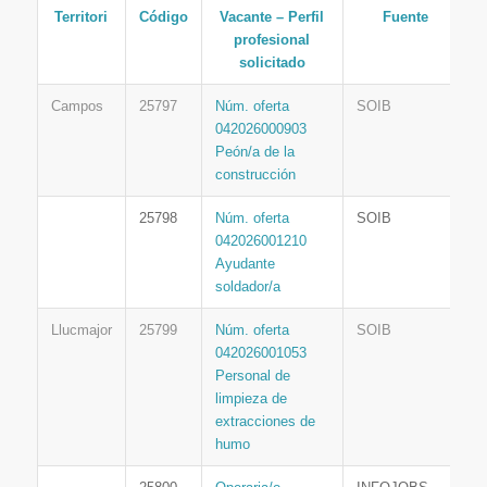
Territori
Código
Vacante – Perfil
Fuente
profesional
solicitado
Campos
25797
Núm. oferta
SOIB
042026000903
Peón/a de la
construcción
25798
Núm. oferta
SOIB
042026001210
Ayudante
soldador/a
Llucmajor
25799
Núm. oferta
SOIB
042026001053
Personal de
limpieza de
extracciones de
humo