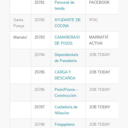
25781
Personal de
FACEBOOK
tienda
Santa
25782
AYUDANTE DE
IFOC
Ponça
COCINA
Marratxí
25783
CAMARERA/O
MARRATXÍ
DE PISOS
ACTIVA
25784
Dependienta/e
JOB TODAY
de Panadería
25785
CARGA Y
JOB TODAY
DESCARGA
25786
Peón/Peona –
JOB TODAY
Construcción
25787
Cuidador/a de
JOB TODAY
Niñas/os
25788
Friegaplatos
JOB TODAY