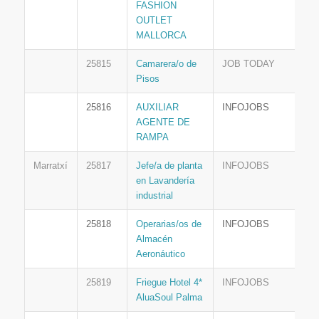
FASHION
OUTLET
MALLORCA
25815
Camarera/o de
JOB TODAY
Pisos
25816
AUXILIAR
INFOJOBS
AGENTE DE
RAMPA
Marratxí
25817
Jefe/a de planta
INFOJOBS
en Lavandería
industrial
25818
Operarias/os de
INFOJOBS
Almacén
Aeronáutico
25819
Friegue Hotel 4*
INFOJOBS
AluaSoul Palma