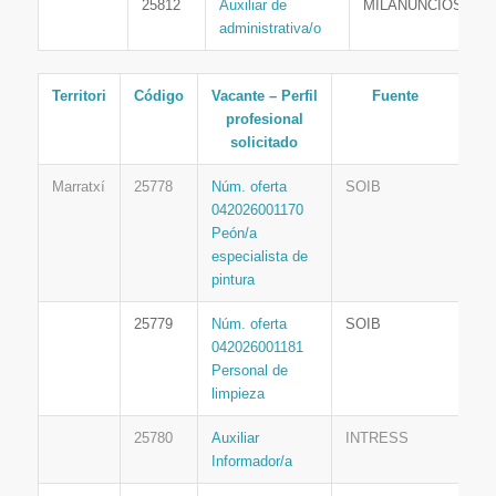
25812
Auxiliar de
MILANUNCIOS
administrativa/o
Territori
Código
Vacante – Perfil
Fuente
profesional
solicitado
Marratxí
25778
Núm. oferta
SOIB
042026001170
Peón/a
especialista de
pintura
25779
Núm. oferta
SOIB
042026001181
Personal de
limpieza
25780
Auxiliar
INTRESS
Informador/a