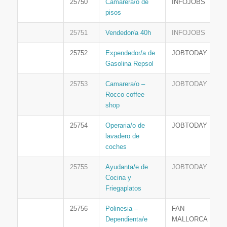
25750
Camarera/o de
INFOJOBS
pisos
25751
Vendedor/a 40h
INFOJOBS
25752
Expendedor/a de
JOBTODAY
Gasolina Repsol
25753
Camarera/o –
JOBTODAY
Rocco coffee
shop
25754
Operaria/o de
JOBTODAY
lavadero de
coches
25755
Ayudanta/e de
JOBTODAY
Cocina y
Friegaplatos
25756
Polinesia –
FAN
Dependienta/e
MALLORCA