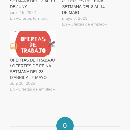
SETMANA DEL 13 AL 19
/ OFERTES DE FEINA
nueva)
DE JUNY
SETMANA DEL 8 AL 14
junio 15, 2022
DE MAIG
En «Ofertes territori»
mayo 8, 2023
En «Ofertas de empleo»
OFERTAS DE TRABAJO
/ OFERTES DE FEINA
SETMANA DEL 28
D’ABRIL AL 4 MAYO
abril 28, 2025
En «Ofertas de empleo»
0