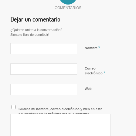
COMENTARIOS
Dejar un comentario
¿Quieres unirte a la conversación?
Siéntete libre de contribuir!
*
Nombre
Correo
*
electrónico
Web
Guarda mi nombre, correo electrónico y web en este
navegador para la próxima vez que comente.