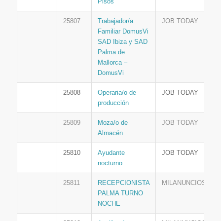
Pisos
25807
Trabajador/a
JOB TODAY
Familiar DomusVi
SAD Ibiza y SAD
Palma de
Mallorca –
DomusVi
25808
Operaria/o de
JOB TODAY
producción
25809
Moza/o de
JOB TODAY
Almacén
25810
Ayudante
JOB TODAY
nocturno
25811
RECEPCIONISTA
MILANUNCIOS
PALMA TURNO
NOCHE