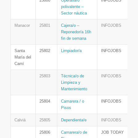
25800
Operaria/o
INFOJOBS
polivalente –
Sector náutica
Manacor
25801
Cajera/o –
INFOJOBS
Reponedor/a 16h
fin de semana
Santa
25802
Limpiador/a
INFOJOBS
María del
Camí
25803
Técnica/o de
INFOJOBS
Limpieza y
Mantenimiento
25804
Camarera / o
INFOJOBS
Pisos
Calviá
25805
Dependienta/e
INFOJOBS
25806
Camarera/o de
JOB TODAY