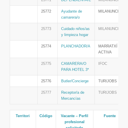
25772
Ayudante de
MILANUNCIOS
camarera/o
25773
Cuidado niños/as
MILANUNCIOS
y limpieza hogar
25774
PLANCHADOR/A
MARRATXÍ
ACTIVA
25775
CAMARERA/O
IFOC
PARA HOTEL 3*
25776
Butler/Concierge
TURIJOBS
25777
Receptor/a de
TURIJOBS
Mercancías
Territori
Código
Vacante – Perfil
Fuente
profesional
solicitado