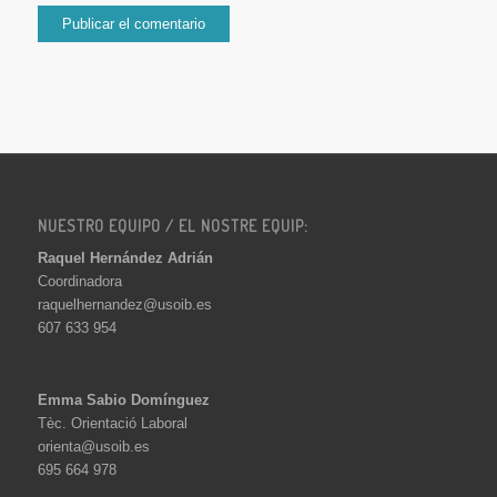
NUESTRO EQUIPO / EL NOSTRE EQUIP:
Raquel Hernández Adrián
Coordinadora
raquelhernandez@usoib.es
607 633 954
Emma Sabio Domínguez
Tèc. Orientació Laboral
orienta@usoib.es
695 664 978