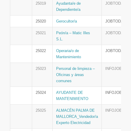
25019
Ayudanta/e de
JOBTODAY
Dependiente/a
25020
Gerocultor/a
JOBTODAY
25021
Peón/a – Matic Illes
JOBTODAY
S.L.
25022
Operaria/o de
JOBTODAY
Mantenimiento
25023
Personal de limpieza –
INFOJOBS
Oficinas y áreas
comunes
25024
AYUDANTE DE
INFOJOBS
MANTENIMIENTO
25025
ALMACÉN PALMA DE
INFOJOBS
MALLORCA_Vendedor/a
Experto Electricidad