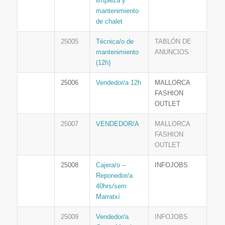
limpieza y
mantenimiento
de chalet
25005
Técnica/o de
TABLÓN DE
mantenimiento
ANUNCIOS
(12h)
25006
Vendedor/a 12h
MALLORCA
FASHION
OUTLET
25007
VENDEDOR/A
MALLORCA
FASHION
OUTLET
25008
Cajera/o –
INFOJOBS
Reponedor/a
40hrs/sem
Marratxí
25009
Vendedor/a
INFOJOBS