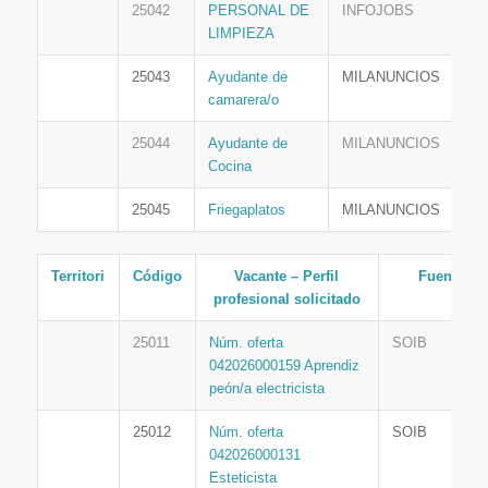
25042
PERSONAL DE
INFOJOBS
LIMPIEZA
25043
Ayudante de
MILANUNCIOS
camarera/o
25044
Ayudante de
MILANUNCIOS
Cocina
25045
Friegaplatos
MILANUNCIOS
Territori
Código
Vacante – Perfil
Fuente
profesional solicitado
25011
Núm. oferta
SOIB
042026000159 Aprendiz
peón/a electricista
25012
Núm. oferta
SOIB
042026000131
Esteticista