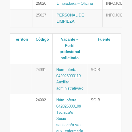
25026
Limpiador/a – Oficina
INFOJOBS
25027
PERSONAL DE
INFOJOBS
LIMPIEZA
Territori
Código
Vacante –
Fuente
Perfil
profesional
solicitado
24991
Núm. oferta
SOIB
042026000119
Auxiliar
administrativa/o
24992
Núm. oferta
SOIB
042026000109
Técnica/o
Socio-
sanitaria/o y/o
aux. enfermería