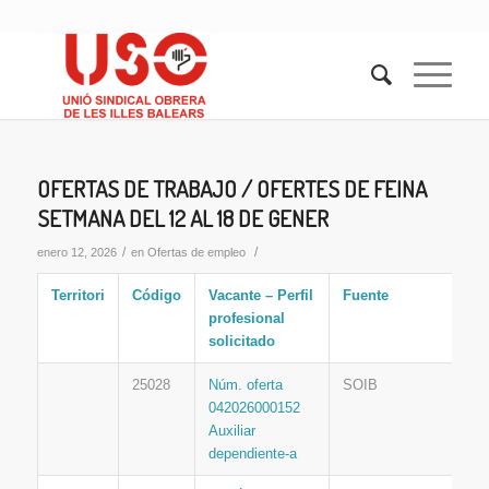
OFERTAS DE TRABAJO / OFERTES DE FEINA
SETMANA DEL 12 AL 18 DE GENER
/
/
enero 12, 2026
en
Ofertas de empleo
Territori
Código
Vacante – Perfil
Fuente
profesional
solicitado
25028
Núm. oferta
SOIB
042026000152
Auxiliar
dependiente-a