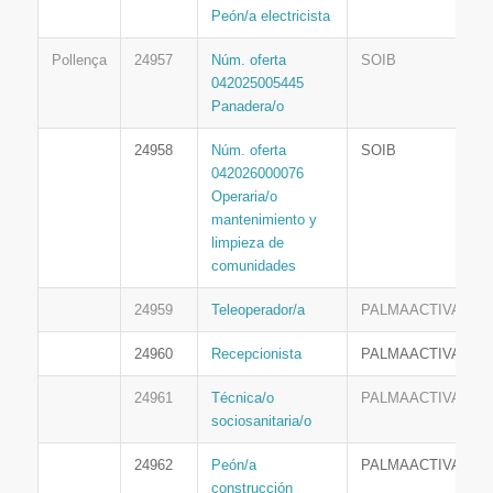
Peón/a electricista
Pollença
24957
Núm. oferta
SOIB
042025005445
Panadera/o
24958
Núm. oferta
SOIB
042026000076
Operaria/o
mantenimiento y
limpieza de
comunidades
24959
Teleoperador/a
PALMAACTIVA
24960
Recepcionista
PALMAACTIVA
24961
Técnica/o
PALMAACTIVA
sociosanitaria/o
24962
Peón/a
PALMAACTIVA
construcción