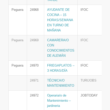
Peguera
24968
AYUDANTE DE
IFOC
COCINA – 15
HORAS/SEMANA
EN TURNO DE
MAÑANA
Peguera
24969
CAMARERA/O
IFOC
CON
CONOCIMIENTOS
DE ALEMÁN
Peguera
24970
FRIEGAPLATOS –
IFOC
3 HORAS/DÍA
24971
TÉCNICA/O
TURIJOBS
MANTENIMIENTO
24972
Operaria/o de
JOBTODAY
Mantenimiento –
jardineria