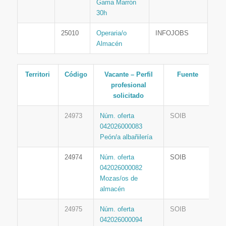
Gama Marrón
30h
25010
Operaria/o
INFOJOBS
Almacén
Territori
Código
Vacante – Perfil
Fuente
profesional
solicitado
24973
Núm. oferta
SOIB
042026000083
Peón/a albañilería
24974
Núm. oferta
SOIB
042026000082
Mozas/os de
almacén
24975
Núm. oferta
SOIB
042026000094