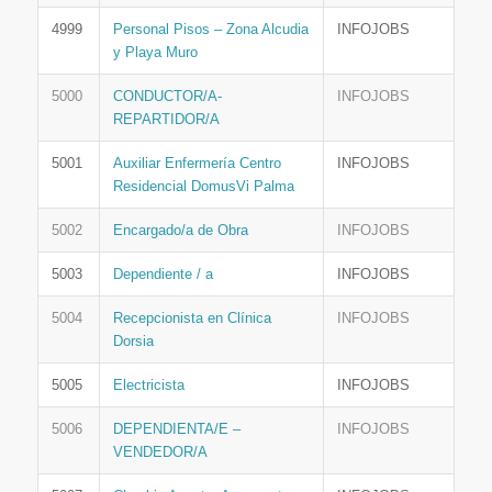
4999
Personal Pisos – Zona Alcudia
INFOJOBS
y Playa Muro
5000
CONDUCTOR/A-
INFOJOBS
REPARTIDOR/A
5001
Auxiliar Enfermería Centro
INFOJOBS
Residencial DomusVi Palma
5002
Encargado/a de Obra
INFOJOBS
5003
Dependiente / a
INFOJOBS
5004
Recepcionista en Clínica
INFOJOBS
Dorsia
5005
Electricista
INFOJOBS
5006
DEPENDIENTA/E –
INFOJOBS
VENDEDOR/A