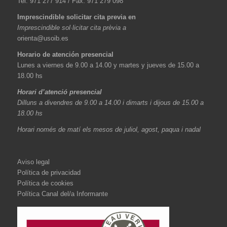
Tel: 971 277 914 / Fax: 971 279 098
Imprescindible solicitar cita previa en
Imprescindible sol·licitar cita prèvia a
orienta@usoib.es
Horario de atención presencial
Lunes a viernes de 9.00 a 14.00 y martes y jueves de 15.00 a
18.00 hs
Horari d’atenció presencial
Dilluns a divendres de 9.00 a 14.00 i dimarts i dijous de 15.00 a
18.00 hs
Horari només de matí els mesos de juliol, agost, paqua i nadal
Aviso legal
Política de privacidad
Política de cookies
Política Canal del/a Informante