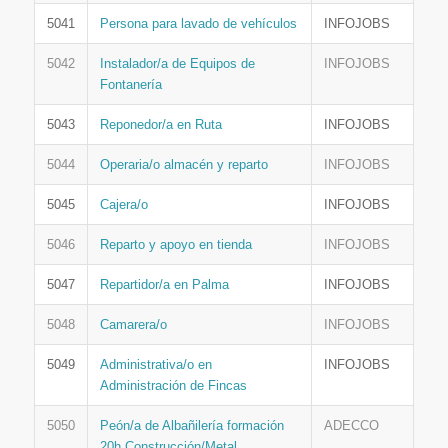
5041
Persona para lavado de vehículos
INFOJOBS
5042
Instalador/a de Equipos de
INFOJOBS
Fontanería
5043
Reponedor/a en Ruta
INFOJOBS
5044
Operaria/o almacén y reparto
INFOJOBS
5045
Cajera/o
INFOJOBS
5046
Reparto y apoyo en tienda
INFOJOBS
5047
Repartidor/a en Palma
INFOJOBS
5048
Camarera/o
INFOJOBS
5049
Administrativa/o en
INFOJOBS
Administración de Fincas
5050
Peón/a de Albañilería formación
ADECCO
20h Construcción/Metal