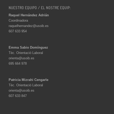
NUESTRO EQUIPO / EL NOSTRE EQUIP:
Raquel Hernández Adrián
Coordinadora
raquelhernandez@usoib.es
607 633 954
Emma Sabio Domínguez
Tèc. Orientació Laboral
orienta@usoib.es
695 664 978
Patricia Mizrahi Cengarle
Tèc. Orientació Laboral
orienta@usoib.es
607 633 847