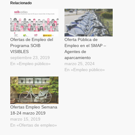
(Se
(Se
(Se
en
por
Relacionado
abre
abre
abre
una
correo
en
en
en
ventana
electrónico
una
una
una
nueva)
a
ventana
ventana
ventana
un
nueva)
nueva)
nueva)
amigo
(Se
abre
en
una
Ofertas de Empleo del
Oferta Pública de
ventana
Programa SOIB
Empleo en el SMAP –
nueva)
VISIBLES
Agentes de
septiembre 23, 2019
aparcamiento
En «Empleo público»
marzo 25, 2024
En «Empleo público»
Ofertas Empleo Semana
18-24 marzo 2019
marzo 15, 2019
En «Ofertas de empleo»