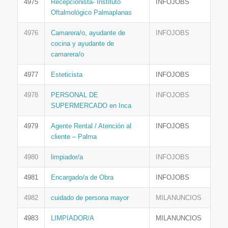
4975
Recepcionista- Instituto
INFOJOBS
Oftalmológico Palmaplanas
4976
Camarera/o, ayudante de
INFOJOBS
cocina y ayudante de
camarera/o
4977
Esteticista
INFOJOBS
4978
PERSONAL DE
INFOJOBS
SUPERMERCADO en Inca
4979
Agente Rental / Atención al
INFOJOBS
cliente – Palma
4980
limpiador/a
INFOJOBS
4981
Encargado/a de Obra
INFOJOBS
4982
cuidado de persona mayor
MILANUNCIOS
4983
LIMPIADOR/A
MILANUNCIOS