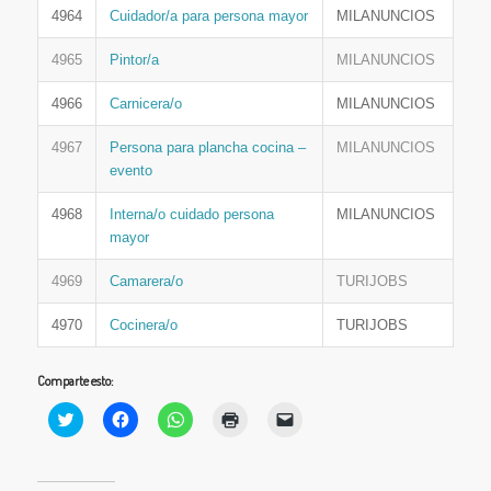
4964
Cuidador/a para persona mayor
MILANUNCIOS
4965
Pintor/a
MILANUNCIOS
4966
Carnicera/o
MILANUNCIOS
4967
Persona para plancha cocina –
MILANUNCIOS
evento
4968
Interna/o cuidado persona
MILANUNCIOS
mayor
4969
Camarera/o
TURIJOBS
4970
Cocinera/o
TURIJOBS
Comparte esto:
Haz
Haz
Haz
Haz
Haz
clic
clic
clic
clic
clic
para
para
para
para
para
compartir
compartir
compartir
imprimir
enviar
en
en
en
(Se
un
Twitter
Facebook
WhatsApp
abre
enlace