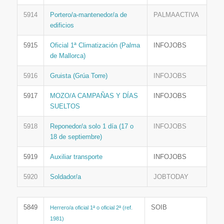
5914
Portero/a-mantenedor/a de
PALMAACTIVA
edificios
5915
Oficial 1ª Climatización (Palma
INFOJOBS
de Mallorca)
5916
Gruista (Grúa Torre)
INFOJOBS
5917
MOZO/A CAMPAÑAS Y DÍAS
INFOJOBS
SUELTOS
5918
Reponedor/a solo 1 día (17 o
INFOJOBS
18 de septiembre)
5919
Auxiliar transporte
INFOJOBS
5920
Soldador/a
JOBTODAY
5849
SOIB
Herrero/a oficial 1ª o oficial 2ª (ref.
1981)