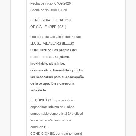
Fecha de inicio: 07/09/2020
Fecha de fin: 10/09/2020
HERRERO/A OFICIAL 1ª O
OFICIAL 2ª (REF. 1981)
Localidad de Ubicación del Puesto:
LLOSETA(BALEARS (ILLES))
FUNCIONES: Las propias del
oficio: soldadura (hierro,
inoxidable, aluminio),
cerramientos, barandillas y todas
las necesarias para el desempeño
de la ocupación y categoría
solicitada.
REQUISITOS: Imprescindible
experiencia mínima de 5 años
demostrable como oficial 1ª o oficial
2ª de herrero/a. Permiso de
conducir B.
CONDICIONES: contrato temporal