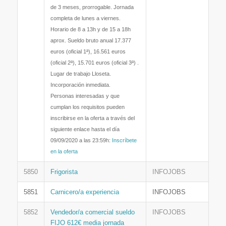
de 3 meses, prorrogable. Jornada
completa de lunes a viernes.
Horario de 8 a 13h y de 15 a 18h
aprox. Sueldo bruto anual 17.377
euros (oficial 1ª), 16.561 euros
(oficial 2ª), 15.701 euros (oficial 3ª) .
Lugar de trabajo Lloseta.
Incorporación inmediata.
Personas interesadas y que
cumplan los requisitos pueden
inscribirse en la oferta a través del
siguiente enlace hasta el día
09/09/2020 a las 23:59h:
Inscríbete
en la oferta
5850
Frigorista
INFOJOBS
5851
Carnicero/a experiencia
INFOJOBS
5852
Vendedor/a comercial sueldo
INFOJOBS
FIJO 612€ media jornada