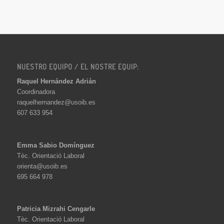
NUESTRO EQUIPO / EL NOSTRE EQUIP:
Raquel Hernández Adrián
Coordinadora
raquelhernandez@usoib.es
607 633 954
Emma Sabio Domínguez
Tèc. Orientació Laboral
orienta@usoib.es
695 664 978
Patricia Mizrahi Cengarle
Tèc. Orientació Laboral