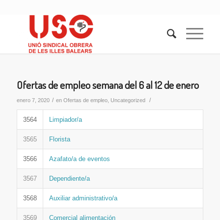
Ofertas de empleo semana del 6 al 12 de enero
/
/
enero 7, 2020
en
Ofertas de empleo
,
Uncategorized
3564
Limpiador/a
3565
Florista
3566
Azafato/a de eventos
3567
Dependiente/a
3568
Auxiliar administrativo/a
3569
Comercial alimentación