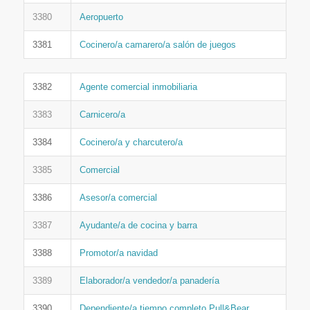
3380
Aeropuerto
3381
Cocinero/a camarero/a salón de juegos
3382
Agente comercial inmobiliaria
3383
Carnicero/a
3384
Cocinero/a y charcutero/a
3385
Comercial
3386
Asesor/a comercial
3387
Ayudante/a de cocina y barra
3388
Promotor/a navidad
3389
Elaborador/a vendedor/a panadería
3390
Dependiente/a tiempo completo Pull&Bear