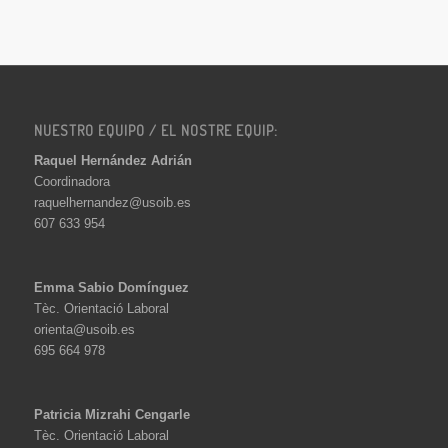
NUESTRO EQUIPO / EL NOSTRE EQUIP:
Raquel Hernández Adrián
Coordinadora
raquelhernandez@usoib.es
607 633 954
Emma Sabio Domínguez
Tèc. Orientació Laboral
orienta@usoib.es
695 664 978
Patricia Mizrahi Cengarle
Tèc. Orientació Laboral