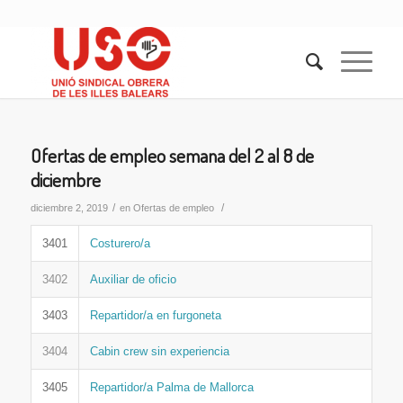
Ofertas de empleo semana del 2 al 8 de
diciembre
/
/
diciembre 2, 2019
en
Ofertas de empleo
3401
Costurero/a
3402
Auxiliar de oficio
3403
Repartidor/a en furgoneta
3404
Cabin crew sin experiencia
3405
Repartidor/a Palma de Mallorca