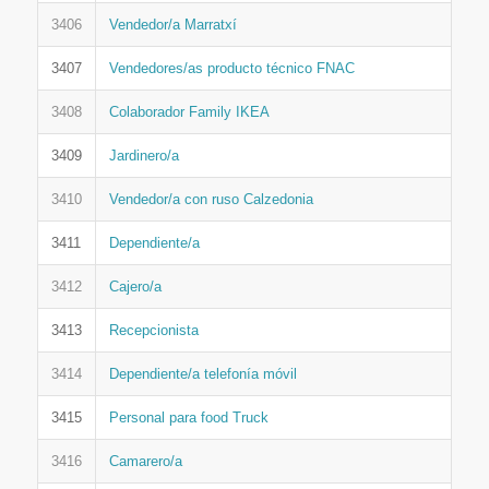
3406
Vendedor/a Marratxí
3407
Vendedores/as producto técnico FNAC
3408
Colaborador Family IKEA
3409
Jardinero/a
3410
Vendedor/a con ruso Calzedonia
3411
Dependiente/a
3412
Cajero/a
3413
Recepcionista
3414
Dependiente/a telefonía móvil
3415
Personal para food Truck
3416
Camarero/a