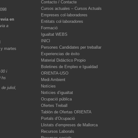
Contacto / Contacte
Cursos actuales – Cursos Actuals
 098
Empreses col·laboradores
revia en
Entitats col·laboradores
èvia a
Formació
Igualtat WEBS
INICI
l
Persones Candidates per treballar
 y martes
Experiencias de éxito
Material Didáctico Propio
Boletines de Empleo e Igualdad
.00 i
ORIENTA-USO
0 hs
Medi Ambient
Notícies
de juliol,
Notícies d’igualtat
Ocupació pública
Ofertes Treball
Tablón de Ofertas ORIENTA
Portals d’Ocupació
Llistats d’empreses de Mallorca
Recursos Laborals
Recursos socials