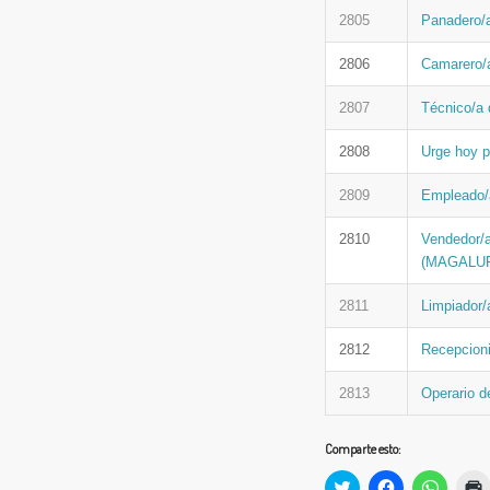
2805
Panadero/
2806
Camarero/
2807
Técnico/a
2808
Urge hoy p
2809
Empleado/a
2810
Vendedor
(MAGALU
2811
Limpiador/
2812
Recepcioni
2813
Operario d
Comparte esto:
Haz
Haz
Haz