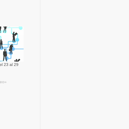
l 23 al 29
leo»