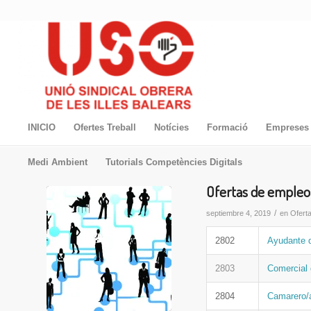
INICIO
Ofertes Treball
Notícies
Formació
Empreses 
Medi Ambient
Tutorials Competències Digitals
Ofertas de empleo
/
septiembre 4, 2019
en
Ofert
2802
Ayudante 
2803
Comercial 
2804
Camarero/