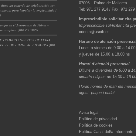
07006 – Palma de Mallorca
 firma un acuerdo de colaboración con
Tel: 971 277 914 / Fax: 971 279
ndavant para impulsar la empleabilidad
6
Imprescindible solicitar cita p
ampa en el Aeropuerto de Palma –
Imprescindible sol·licitar cita pr
 para aplicar
julio 28, 2026
orienta@usoib.es
E TRABAJO / OFERTES DE FEINA
Horario de atención presencia
L 27 DE JULIOL AL 2 D’AGOST
julio
Lunes a viernes de 9.00 a 14.00
y jueves de 15.00 a 18.00 hs
Horari d’atenció presencial
Dilluns a divendres de 9.00 a 14
dimarts i dijous de 15.00 a 18.0
Horari només de matí els mesos 
agost, paqua i nadal
Aviso legal
Política de privacidad
Política de cookies
Política Canal del/a Informante