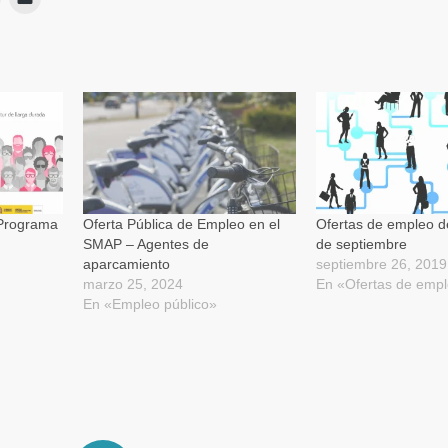
lic
clic
para
para
ir
imprimir
enviar
Se
un
App
abre
enlace
en
por
una
correo
ventana
electrónico
nueva)
a
a
un
amigo
(Se
abre
en
una
ventana
nueva)
 Programa
Oferta Pública de Empleo en el
Ofertas de empleo de
SMAP – Agentes de
de septiembre
aparcamiento
septiembre 26, 2019
marzo 25, 2024
En «Ofertas de emp
En «Empleo público»