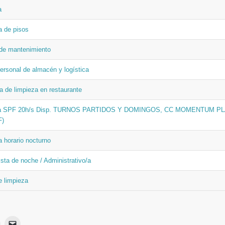
a
a de pisos
 de mantenimiento
ersonal de almacén y logística
 de limpieza en restaurante
/a SPF 20h/s Disp. TURNOS PARTIDOS Y DOMINGOS, CC MOMENTUM P
F)
a horario nocturno
sta de noche / Administrativo/a
e limpieza
Haz
Haz