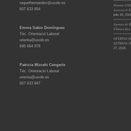
raquelhernandez@usoib.es
Orienta-USO
607 633 954
Associació E
julio 30, 202
Agentes de R
Emma Sabio Domínguez
Últimos días
Tèc. Orientació Laboral
OFERTAS D
orienta@usoib.es
SETMANA DE
695 664 978
27, 2026
Patricia Mizrahi Cengarle
Tèc. Orientació Laboral
orienta@usoib.es
607 633 847