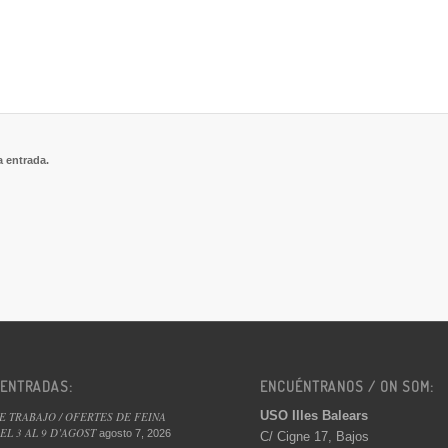
a entrada.
 ENTRADAS:
ENCUÉNTRANOS / ON SOM:
USO Illes Balears
E TRABAJO / OFERTES DE FEINA
L 3 AL 9 D’AGOST
agosto 7, 2026
C/ Cigne 17, Bajos