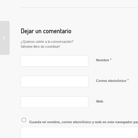
Ofertas de Empleo
Dejar un comentario
semana del 26 de
agosto al 1 de
¿Quieres unirte a la conversación?
Siéntete libre de contribuir!
septiembre
*
Nombre
*
Correo electrónico
Web
Guarda mi nombre, correo electrónico y web en este navegador pa