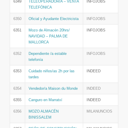
6349
TELEOPERADOR/A – VENTA
INFOJOBS
TELEFÓNICA
6350
Oficial y Ayudante Electricista
INFOJOBS
6351
Mozo de Almacén 20hrs/
INFOJOBS
NAVIDAD – PALMA DE
MALLORCA
6352
Dependiente /a estable
INFOJOBS
telefonía
6353
Cuidado niños/as 2h por las
INDEED
tardes
6354
Vendedor/a Maison du Monde
INDEED
6355
Canguro en Marratxí
INDEED
6356
MOZO ALMACÉN
MILANUNCIOS
BINISSALEM