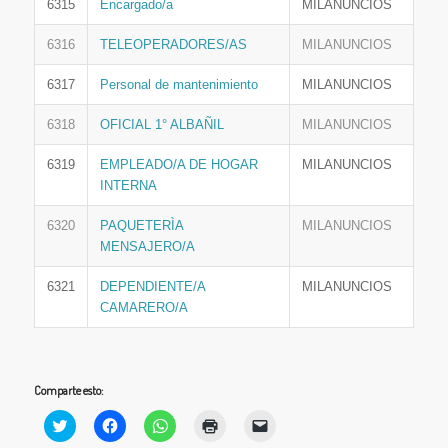
6315
Encargado/a
MILANUNCIOS
6316
TELEOPERADORES/AS
MILANUNCIOS
6317
Personal de mantenimiento
MILANUNCIOS
6318
OFICIAL 1° ALBAÑIL
MILANUNCIOS
6319
EMPLEADO/A DE HOGAR
MILANUNCIOS
INTERNA
6320
PAQUETERÌA
MILANUNCIOS
MENSAJERO/A
6321
DEPENDIENTE/A
MILANUNCIOS
CAMARERO/A
Comparte esto:
Haz
Haz
Haz
Haz
Haz
clic
clic
clic
clic
clic