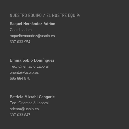
NUESTRO EQUIPO / EL NOSTRE EQUIP:
Raquel Hernández Adrián
Coordinadora
raquelhernandez@usoib.es
607 633 954
Emma Sabio Domínguez
Tèc. Orientació Laboral
orienta@usoib.es
695 664 978
Patricia Mizrahi Cengarle
Tèc. Orientació Laboral
orienta@usoib.es
607 633 847