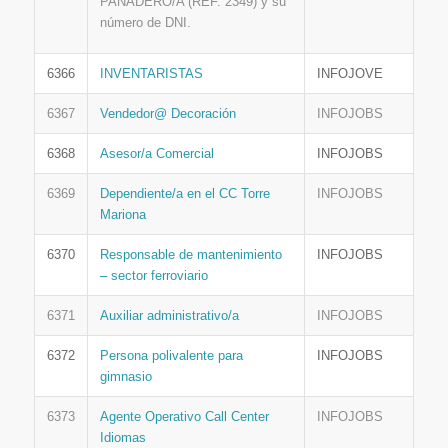
PANADERO/A (REF. 2349) y su
número de DNI.
6366
INVENTARISTAS
INFOJOVE
6367
Vendedor@ Decoración
INFOJOBS
6368
Asesor/a Comercial
INFOJOBS
6369
Dependiente/a en el CC Torre
INFOJOBS
Mariona
6370
Responsable de mantenimiento
INFOJOBS
– sector ferroviario
6371
Auxiliar administrativo/a
INFOJOBS
6372
Persona polivalente para
INFOJOBS
gimnasio
6373
Agente Operativo Call Center
INFOJOBS
Idiomas