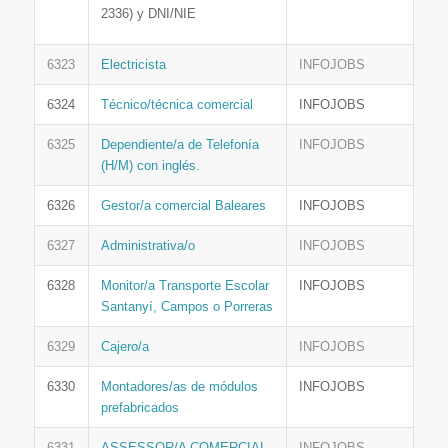
2336) y DNI/NIE
6323
Electricista
INFOJOBS
6324
Técnico/técnica comercial
INFOJOBS
6325
Dependiente/a de Telefonía
INFOJOBS
(H/M) con inglés.
6326
Gestor/a comercial Baleares
INFOJOBS
6327
Administrativa/o
INFOJOBS
6328
Monitor/a Transporte Escolar
INFOJOBS
Santanyí, Campos o Porreras
6329
Cajero/a
INFOJOBS
6330
Montadores/as de módulos
INFOJOBS
prefabricados
6331
ASSESSOR/A COMERCIAL
INFOJOBS