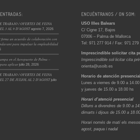
 ENTRADAS:
ENCUÉNTRANOS / ON SOM:
USO Illes Balears
E TRABAJO / OFERTES DE FEINA
L 3 AL 9 D’AGOST
agosto 7, 2026
C/ Cigne 17, Bajos
07006 – Palma de Mallorca
 firma un acuerdo de colaboración con
Tel: 971 277 914 / Fax: 971 279
ndavant para impulsar la empleabilidad
6
Imprescindible solicitar cita p
ampa en el Aeropuerto de Palma –
Imprescindible sol·licitar cita pr
 para aplicar
julio 28, 2026
orienta@usoib.es
E TRABAJO / OFERTES DE FEINA
Horario de atención presencia
L 27 DE JULIOL AL 2 D’AGOST
julio
Lunes a viernes de 9.00 a 14.00
y jueves de 15.00 a 18.00 hs
Horari d’atenció presencial
Dilluns a divendres de 9.00 a 14
dimarts i dijous de 15.00 a 18.0
Horari només de matí els mesos 
agost, paqua i nadal