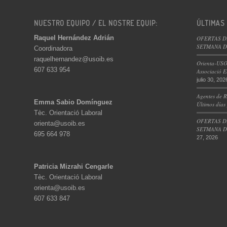
NUESTRO EQUIPO / EL NOSTRE EQUIP:
ÚLTIMAS
Raquel Hernández Adrián
OFERTAS D
SETMANA DE
Coordinadora
raquelhernandez@usoib.es
Orienta-USO
607 633 954
Associació E
julio 30, 202
Agentes de R
Emma Sabio Domínguez
Últimos días
Tèc. Orientació Laboral
OFERTAS D
orienta@usoib.es
SETMANA DE
695 664 978
27, 2026
Patricia Mizrahi Cengarle
Tèc. Orientació Laboral
orienta@usoib.es
607 633 847