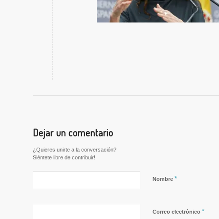
Dejar un comentario
¿Quieres unirte a la conversación?
Siéntete libre de contribuir!
*
Nombre
*
Correo electrónico