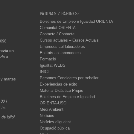
PÁGINAS / PÀGINES:
Boletines de Empleo e Igualdad ORIENTA
Comunitat ORIENTA
Contacto / Contacte
Cursos actuales – Cursos Actuals
 098
Empreses col·laboradores
revia en
Entitats col·laboradores
èvia a
Formació
Igualtat WEBS
INICI
l
Persones Candidates per treballar
 y martes
Experiencias de éxito
Material Didáctico Propio
Boletines de Empleo e Igualdad
.00 i
ORIENTA-USO
0 hs
Medi Ambient
Notícies
de juliol,
Notícies d’igualtat
Ocupació pública