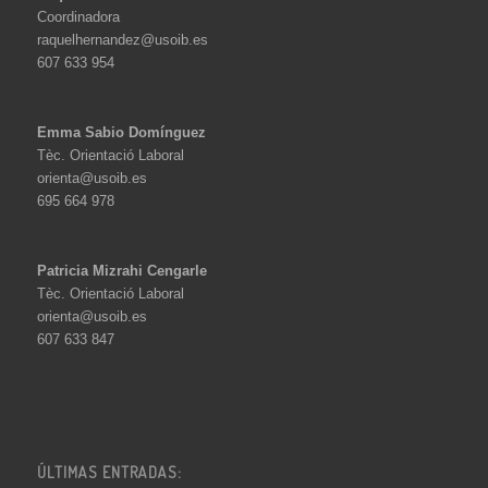
Coordinadora
raquelhernandez@usoib.es
607 633 954
Emma Sabio Domínguez
Tèc. Orientació Laboral
orienta@usoib.es
695 664 978
Patricia Mizrahi Cengarle
Tèc. Orientació Laboral
orienta@usoib.es
607 633 847
ÚLTIMAS ENTRADAS: