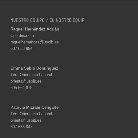
NUESTRO EQUIPO / EL NOSTRE EQUIP:
Raquel Hernández Adrián
Coordinadora
raquelhernandez@usoib.es
607 633 954
Emma Sabio Domínguez
Tèc. Orientació Laboral
orienta@usoib.es
695 664 978
Patricia Mizrahi Cengarle
Tèc. Orientació Laboral
orienta@usoib.es
607 633 847