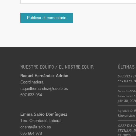
NUESTRO EQUIPO / EL NOSTRE EQUIP:
ÚLTIMAS
Raquel Hernández Adrián
OFERTAS D
SETMANA DE
Coordinadora
raquelhernandez@usoib.es
Orienta-USO
607 633 954
Associació E
julio 30, 202
Agentes de R
Emma Sabio Domínguez
Últimos días
Tèc. Orientació Laboral
OFERTAS D
orienta@usoib.es
SETMANA DE
695 664 978
27, 2026