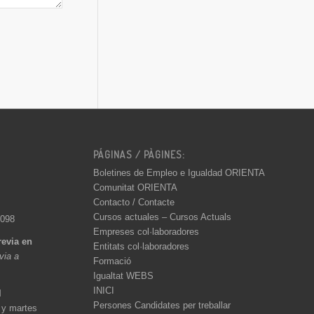
PÁGINAS / PÀGINES:
Boletines de Empleo e Igualdad ORIENTA
Comunitat ORIENTA
Contacto / Contacte
Cursos actuales – Cursos Actuals
 098
Empreses col·laboradores
revia en
Entitats col·laboradores
èvia a
Formació
Igualtat WEBS
INICI
l
Persones Candidates per treballar
 y martes