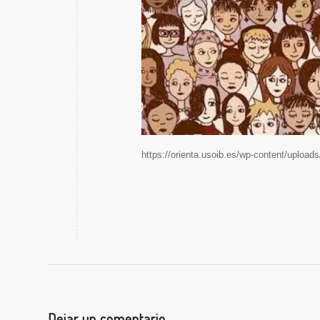
https://orienta.usoib.es/wp-content/upload
Dejar un comentario