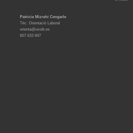
Patricia Mizrahi Cengarle
Tèc. Orientació Laboral
orienta@usoib.es
607 633 847