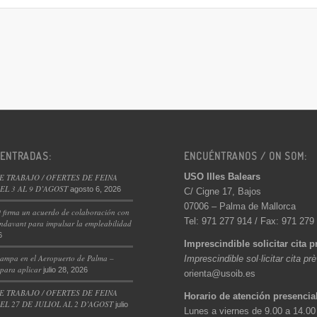
 ENTRADAS:
ENCUÉNTRANOS / ON SOM:
USO Illes Balears
E TRABAJO / OFERTES DE FEINA
L 3 AL 9 D’AGOST
agosto 6, 2026
C/ Cigne 17, Bajos
07006 – Palma de Mallorca
 firma un acuerdo de colaboración con
Tel: 971 277 914 / Fax: 971 279
ndavant para impulsar la empleabilidad
6
Imprescindible solicitar cita p
ampa en el Aeropuerto de Palma –
Imprescindible sol·licitar cita pr
 para aplicar
julio 28, 2026
orienta@usoib.es
E TRABAJO / OFERTES DE FEINA
Horario de atención presencia
L 27 DE JULIOL AL 2 D’AGOST
julio
Lunes a viernes de 9.00 a 14.00