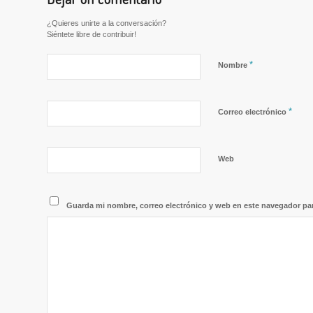
¿Quieres unirte a la conversación?
Siéntete libre de contribuir!
*
Nombre
*
Correo electrónico
Web
Guarda mi nombre, correo electrónico y web en este navegador pa