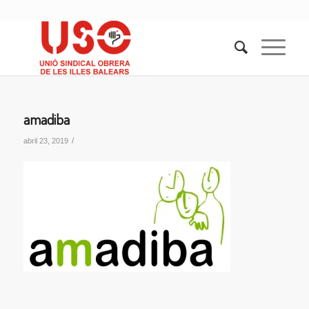
amadiba
/
abril 23, 2019