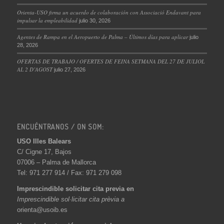
Orienta-USO firma un acuerdo de colaboración con Associació Endavant para
impulsar la empleabilidad
julio 30, 2026
Agentes de Rampa en el Aeropuerto de Palma – Últimos días para aplicar
julio
28, 2026
OFERTAS DE TRABAJO / OFERTES DE FEINA SETMANA DEL 27 DE JULIOL
AL 2 D’AGOST
julio 27, 2026
ENCUÉNTRANOS / ON SOM:
USO Illes Balears
C/ Cigne 17, Bajos
07006 – Palma de Mallorca
Tel: 971 277 914 / Fax: 971 279 098
Imprescindible solicitar cita previa en
Imprescindible sol·licitar cita prèvia a
orienta@usoib.es