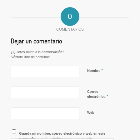
0
COMENTARIOS
Dejar un comentario
¿Quieres unirte a la conversación?
Siéntete libre de contribuir!
*
Nombre
Correo
*
electrónico
Web
Guarda mi nombre, correo electrónico y web en este
navegador para la próxima vez que comente.